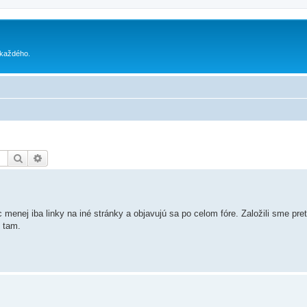
 každého.
Hľadať
Rozšírené vyhľadávanie
menej iba linky na iné stránky a objavujú sa po celom fóre. Založili sme pre
m tam.