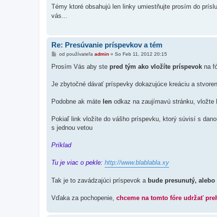
í
Témy ktoré obsahujú len linky umiestňujte prosím do prísl
s
vás...
p
e
v
o
k
Re: Presúvanie príspevkov a tém
P
od používateľa
admin
»
So Feb 11, 2012 20:15
r
í
Prosím Vás aby ste
pred tým ako vložíte príspevok
na f
s
p
e
Je zbytočné dávať príspevky dokazujúce kreáciu a stvorenie
v
o
k
Podobne ak máte
len
odkaz na zaujímavú stránku, vložte
Pokiaľ link vložíte do vášho príspevku, ktorý súvisí s dan
s jednou vetou
Príklad
Tu je viac o pekle:
http://www.blablabla.xy
Tak je to zavádzajúci príspevok a
bude presunutý, aleb
Vďaka za pochopenie,
chceme na tomto fóre udržať pre