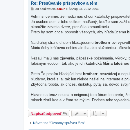
Re: Presúvanie príspevkov a tém
P
od používateľa
admin
»
Št Aug 23, 2012 20:49
r
í
Veľmi si ceníme, že medzi nás chodí katolícky prispievate
s
Ja osobne som z toho celkom nadšený, keďže som zažil sit
p
e
okamžite zavrela dvere, prerušila komunikáciu.
v
Preto by som chcel poprosiť všetkých, aby hľadajúcemu
b
o
k
Na druhej strane chcem hľadajúcemu
brotherrr
-ovi vysve
Máriu čoby kráľovnu nebies ale iba ako služobnicu - človek
Nezaujímajú nás zjavenia, pápežské požehnania, výroky, 
falošným vodcom tak ako je ich
katolická Mária falošno
Preto Ťa prosím hľadajúci brat
brotherr
, neuvádzaj a nepub
bludárov, ktoré si aj tak len niekde našiel na internete a 
Zbytočná robota, ak chceš, diskutuj, pýtaj sa, dôvoď svoj
Hlavne sa teraz neuraz a neignoruj toto fórum len preto, že
rokoch zistil kde a v čom sa mýlim. Dodnes toho vyvedeni
Napísať odpoveď
Návrat na "Oznamy správcu fóra"