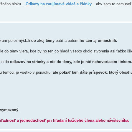
ušného bloku...
Odkazy na zaujímavé videá a články...
aby som to nemusel r
órum porozmýšľali
do akej témy
patrí a potom
ho tam aj umiestnili.
 do témy viera, kde by ho ten čo hľadá všetko okolo stvorenia asi ťažko išie
 ho do
odkazov na stránky a nie do témy, kde je nič nehovoriacim linkom
ou témou, je všetko v poriadku,
ale pokiaľ tam dáte príspevok, ktorý obsahu
o vymazaný
.
hľadnosť a jednoduchosť pri hľadaní každého člena alebo návštevníka.