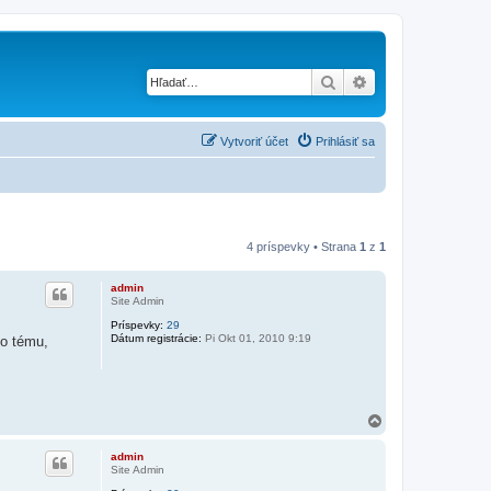
Hľadať
Rozšírené vyhľad
Vytvoriť účet
Prihlásiť sa
4 príspevky • Strana
1
z
1
admin
Site Admin
Príspevky:
29
Dátum registrácie:
Pi Okt 01, 2010 9:19
to tému,
H
o
r
admin
e
Site Admin