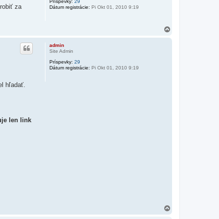
Príspevky:
29
obiť za
Dátum registrácie:
Pi Okt 01, 2010 9:19
H
o
r
admin
e
Site Admin
Príspevky:
29
Dátum registrácie:
Pi Okt 01, 2010 9:19
l hľadať.
.
je len link
H
o