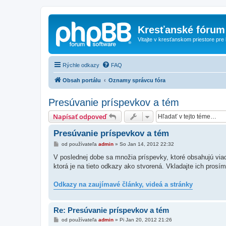
Kresťanské fórum
Vitajte v kresťanskom priestore pre
Rýchle odkazy
FAQ
Obsah portálu
Oznamy správcu fóra
Presúvanie príspevkov a tém
Napísať odpoveď
Presúvanie príspevkov a tém
P
od používateľa
admin
»
So Jan 14, 2012 22:32
r
í
V poslednej dobe sa množia príspevky, ktoré obsahujú viac 
s
ktorá je na tieto odkazy ako stvorená. Vkladajte ich prosí
p
e
v
Odkazy na zaujímavé články, videá a stránky
o
k
Re: Presúvanie príspevkov a tém
P
od používateľa
admin
»
Pi Jan 20, 2012 21:26
r