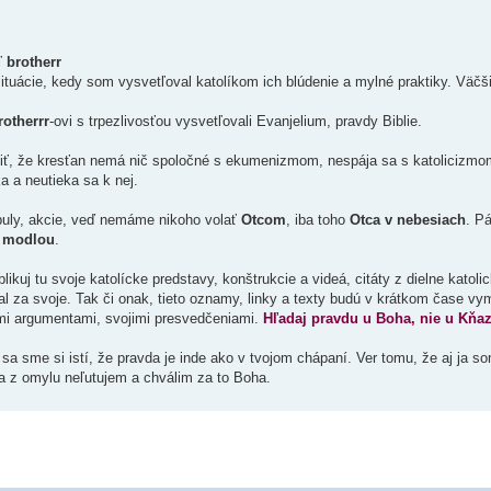
ľ
brotherr
uácie, kedy som vysvetľoval katolíkom ich blúdenie a mylné praktiky. Väčši
rotherrr
-ovi s trpezlivosťou vysvetľovali Evanjelium, pravdy Biblie.
tliť, že kresťan nemá nič spoločné s ekumenizmom, nespája sa s katolicizm
a a neutieka sa k nej.
buly, akcie, veď nemáme nikoho volať
Otcom
, iba toho
Otca v nebesiach
. P
u modlou
.
likuj tu svoje katolícke predstavy, konštrukcie a videá, citáty z dielne katoli
prijal za svoje. Tak či onak, tieto oznamy, linky a texty budú v krátkom čase v
imi argumentami, svojimi presvedčeniami.
Hľadaj pravdu u Boha, nie u Kňa
 sa sme si istí, že pravda je inde ako v tvojom chápaní. Ver tomu, že aj ja s
a z omylu neľutujem a chválim za to Boha.