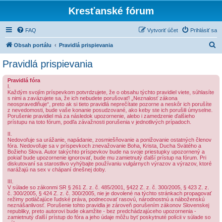
Kresťanské fórum
FAQ
Vytvoriť účet
Prihlásiť sa
H
Obsah portálu
Pravidlá prispievania
ľ
Pravidlá prispievania
a
Pravidlá fóra
d
I.
Každým svojím príspevkom potvrdzujete, že o obsahu týchto pravidiel viete, súhlasíte
a
s nimi a zaväzujete sa, že ich nebudete porušovať! „Neznalosť zákona
neospravedlňuje“, preto ak si tieto pravidlá neprečítate pozorne a neskôr ich porušíte
ť
z nevedomosti, bude vaše konanie posudzované, ako keby ste ich porušili úmyselne.
Porušenie pravidiel má za následok upozornenie, alebo i zamedzenie ďalšieho
prístupu na toto fórum, podľa závažnosti porušenia v jednotlivých prípadoch.
II.
Nedovoľuje sa urážanie, napádanie, zosmiešňovanie a ponižovanie ostatných členov
fóra. Nedovoľuje sa v príspevkoch znevažovanie Boha, Krista, Ducha Svätého a
Božieho Slova. Autor takýchto príspevkov bude na svoje priestupky upozornený a
pokiaľ bude upozornenie ignorovať, bude mu zamietnutý ďalší prístup na fórum. Pri
diskutovaní sa starostlivo vyhýbajte používaniu vulgárnych výrazov a výrazov, ktoré
narážajú na sex v chápaní dnešnej doby.
III.
V súlade so zákonmi SR § 261 Z. z. č. 485/2001, §422 Z. z. č. 300/2005, § 423 Z. z.
č. 300/2005, § 424 Z. z. č. 300/2005, nie je dovolené na týchto stránkach propagovať
režimy potláčajúce ľudské práva, podnecovať rasovú, národnostnú a náboženskú
neznášanlivosť. Porušenie tohto pravidla je zároveň porušením zákonov Slovenskej
republiky, preto autorovi bude okamžite - bez predchádzajúceho upozornenia -
zamietnutý ďalší prístup do fóra a jeho údaje môžu byť poskytnuté polícii v súlade so