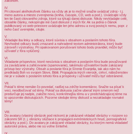
zákonom.
IV.
Pri citovaní akéhokoľvek článku sa vždy ak je to možné snažte uvádzať zdroj - t.j.
meno autora a miesto zverejnenia (kniha, časopis, CD, web a pod.). Uvádzajte vždy
len tie časti citovaného zdroja, ktoré sa týkajú danej diskusie. Nikdy nevkladajte celé,
obsiahle články, nekopírujte iné časti diskusií z iných fór. Ak sa jedná o článok
publikovaný vo web-priestore uvádzajte len jeho adresu a svoj postoj k nemu, popr. z
neho časť uverejnite, citujte.
V.
Vkladajte iba linky a odkazy, ktoré súvisia s obsahom a poslaním tohoto fóra.
Nevhodné odkazy budú zmazané a nahradené textom administrátora, ktorý bude
zároveň i výstrahou. Pri opakovanom porušovaní tohoto bodu pravidiel, môže byť
užívateľ z fóra vylúčený.
VI.
Vkladanie príspevkov, ktoré nesúvisia s obsahom a poslaním fóra bude považované
za zavádzanie a zahlcovanie (spamovanie), takémuto užívateľovi bude zakázaný
prístup bez výstrahy. Obsah a poslanie fóra je šírenie Evanjelia, tak ako nám ho
predkladá Boh vo svojom Slove, Biblii. Propagácia iných vieroúk, cirkví, náboženstiev
nie je v súlade s poslaním tohoto fóra a príspevky i užívateľ môžu byť odstránené.
VII.
Pokiaľ k téme nemáte čo povedať, radšej sa zdržte komentárov. Snažte sa písať k
veci, neodbočovať od témy. Pokiaľ sa diskusia začne uberať iným smerom než
predurčuje jej nadpis, založte novú, konkrétnejšiu tému a v predchádzajúcej téme na
to upozornite diskutujúcich. Pozorne sledujte témy diskusií a nezakladajte rovnaké
témy!
VIII.
Do avataru (vlastný obrázok pod nickom) je zakázané vkladať obrázky v rozpore so
zákonmi SR (t. j. obrázky slúžiace k propagácii extrémistickych hnutí, pornografické
obrázky a pod.). Do avataru je zakázané vkladať obrázky, ku ktorým nemá vkladateľ
autorské práva, alebo nie sú voľne šíriteľné.
IX.