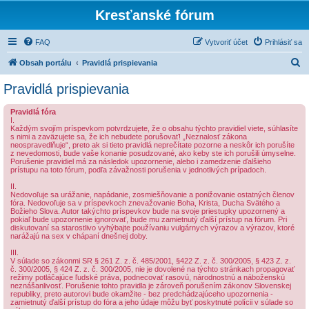
Kresťanské fórum
FAQ
Vytvoriť účet
Prihlásiť sa
H
Obsah portálu
Pravidlá prispievania
ľ
Pravidlá prispievania
a
Pravidlá fóra
d
I.
Každým svojím príspevkom potvrdzujete, že o obsahu týchto pravidiel viete, súhlasíte
a
s nimi a zaväzujete sa, že ich nebudete porušovať! „Neznalosť zákona
neospravedlňuje“, preto ak si tieto pravidlá neprečítate pozorne a neskôr ich porušíte
ť
z nevedomosti, bude vaše konanie posudzované, ako keby ste ich porušili úmyselne.
Porušenie pravidiel má za následok upozornenie, alebo i zamedzenie ďalšieho
prístupu na toto fórum, podľa závažnosti porušenia v jednotlivých prípadoch.
II.
Nedovoľuje sa urážanie, napádanie, zosmiešňovanie a ponižovanie ostatných členov
fóra. Nedovoľuje sa v príspevkoch znevažovanie Boha, Krista, Ducha Svätého a
Božieho Slova. Autor takýchto príspevkov bude na svoje priestupky upozornený a
pokiaľ bude upozornenie ignorovať, bude mu zamietnutý ďalší prístup na fórum. Pri
diskutovaní sa starostlivo vyhýbajte používaniu vulgárnych výrazov a výrazov, ktoré
narážajú na sex v chápaní dnešnej doby.
III.
V súlade so zákonmi SR § 261 Z. z. č. 485/2001, §422 Z. z. č. 300/2005, § 423 Z. z.
č. 300/2005, § 424 Z. z. č. 300/2005, nie je dovolené na týchto stránkach propagovať
režimy potláčajúce ľudské práva, podnecovať rasovú, národnostnú a náboženskú
neznášanlivosť. Porušenie tohto pravidla je zároveň porušením zákonov Slovenskej
republiky, preto autorovi bude okamžite - bez predchádzajúceho upozornenia -
zamietnutý ďalší prístup do fóra a jeho údaje môžu byť poskytnuté polícii v súlade so