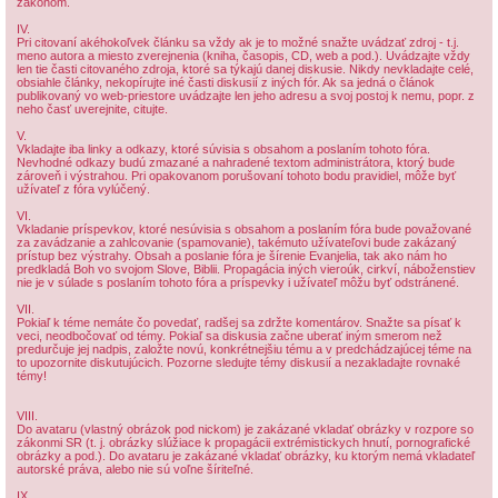
zákonom.
IV.
Pri citovaní akéhokoľvek článku sa vždy ak je to možné snažte uvádzať zdroj - t.j.
meno autora a miesto zverejnenia (kniha, časopis, CD, web a pod.). Uvádzajte vždy
len tie časti citovaného zdroja, ktoré sa týkajú danej diskusie. Nikdy nevkladajte celé,
obsiahle články, nekopírujte iné časti diskusií z iných fór. Ak sa jedná o článok
publikovaný vo web-priestore uvádzajte len jeho adresu a svoj postoj k nemu, popr. z
neho časť uverejnite, citujte.
V.
Vkladajte iba linky a odkazy, ktoré súvisia s obsahom a poslaním tohoto fóra.
Nevhodné odkazy budú zmazané a nahradené textom administrátora, ktorý bude
zároveň i výstrahou. Pri opakovanom porušovaní tohoto bodu pravidiel, môže byť
užívateľ z fóra vylúčený.
VI.
Vkladanie príspevkov, ktoré nesúvisia s obsahom a poslaním fóra bude považované
za zavádzanie a zahlcovanie (spamovanie), takémuto užívateľovi bude zakázaný
prístup bez výstrahy. Obsah a poslanie fóra je šírenie Evanjelia, tak ako nám ho
predkladá Boh vo svojom Slove, Biblii. Propagácia iných vieroúk, cirkví, náboženstiev
nie je v súlade s poslaním tohoto fóra a príspevky i užívateľ môžu byť odstránené.
VII.
Pokiaľ k téme nemáte čo povedať, radšej sa zdržte komentárov. Snažte sa písať k
veci, neodbočovať od témy. Pokiaľ sa diskusia začne uberať iným smerom než
predurčuje jej nadpis, založte novú, konkrétnejšiu tému a v predchádzajúcej téme na
to upozornite diskutujúcich. Pozorne sledujte témy diskusií a nezakladajte rovnaké
témy!
VIII.
Do avataru (vlastný obrázok pod nickom) je zakázané vkladať obrázky v rozpore so
zákonmi SR (t. j. obrázky slúžiace k propagácii extrémistickych hnutí, pornografické
obrázky a pod.). Do avataru je zakázané vkladať obrázky, ku ktorým nemá vkladateľ
autorské práva, alebo nie sú voľne šíriteľné.
IX.