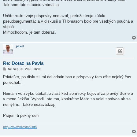
Tak som túto situáciu vnímal ja.
Určite nikto tvoje príspevky nemazal, pretože tvoja zúfala
pseudoargumentácia v diskusii s THomasom bolo pre všetkých poučná a
vtipná.
Mimochodom, je tam doteraz.
pavel
Re: Dotaz na Pavla
P
Ne Sep 20, 2020 16:08
r
í
Priateľko, po diskusii mi dal admin ban a príspevky tam ešte nejaký čas
s
ponechal...
p
e
v
Nemám vo zvyku utekať, zvlášť keď som roky bojoval za pravdy Božie a
o
k
v mene Ježiša. Vyhodili ste ma, konkrétne Maťo sa volal správca ak sa
nemýlim... takže nezavádzaj.
Prajem ti pekný deň
http://www.krestan.info