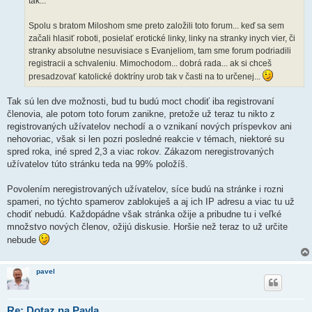
tak...
Spolu s bratom Miloshom sme preto založili toto forum... keď sa sem
začali hlasiť roboti, posielať erotické linky, linky na stranky inych vier, či
stranky absolutne nesuvisiace s Evanjeliom, tam sme forum podriadili
registracii a schvaleniu. Mimochodom... dobrá rada... ak si chceš
presadzovať katolické doktríny urob tak v časti na to určenej...
Tak sú len dve možnosti, bud tu budú moct chodiť iba registrovaní
členovia, ale potom toto forum zanikne, pretože už teraz tu nikto z
registrovaných užívatelov nechodí a o vznikaní nových príspevkov ani
nehovoriac, však si len pozri posledné reakcie v témach, niektoré su
spred roka, iné spred 2,3 a viac rokov. Zákazom neregistrovaných
užívatelov túto stránku teda na 99% položíš.
Povolením neregistrovaných užívatelov, síce budú na stránke i rozni
spameri, no týchto spamerov zablokuješ a aj ich IP adresu a viac tu už
chodiť nebudú. Každopádne však stránka ožije a pribudne tu i veľké
množstvo nových členov, ožijú diskusie. Horšie než teraz to už určite
nebude
pavel
Re: Dotaz na Pavla