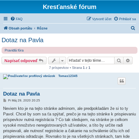
Kresťanské fórum
FAQ
Vytvoriť účet
Prihlásiť sa
H
Obsah portálu
Rôzne
ľ
Dotaz na Pavla
a
Pravidlá fóra
d
a
Hľadať
Rozš
Napísať odpoveď
ť
7 príspevkov • Strana
1
z
1
Tomas12345
Dotaz na Pavla
P
Pi Máj 29, 2020 20:25
r
í
Neviem kto je na tejto stránke adminom, ale predpokladám že si to ty
s
Pavol. Chcel by som sa ťa spýtať, prečo je na tejto stránke k prispievaniu
p
e
príspevkov nutná registrácia ? Co tak sledujem, na stránke je celkom
v
vysoké množstvo neregistrovaných užívatelov, a títo by určite radi
o
k
prispievali, ale nutnosť registrácie a čakanie na schválenie účtu ich od
prispievania odradzuje. Rovnako to je na všetkých stránkach, tam kde