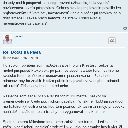
dakedy mohli prispevať aj neregistrovaní užívatelia, bola vysoká
návštevnosť a veľa príspevkov. Odkedy sa ale prispievanie povolilo len
registrovaným užívatelom, návstevnosť klesla a počet príspevkov sa o
dosť zmenšil. Takže prečo nemožu na stránku prispievať aj
neregistrovaní užívatelia ?
pavel
Re: Dotaz na Pavla
P
Ne Máj 31, 2020 20:20
r
í
Po svojom obrátení som na A-Zet založil forum Kresťan. Keďže tam
s
mohol prispievať ktokoľvek, po pár mesiacoch sa toto forum zvrhlo na
p
e
svetské forum plné sexu, osočovania, podozrievania... žiadal som
v
adminov, aby ho zrušili. Keďže patrilo k najnavštevovanejším, odmietli
o
k
tak urobiť. Dištancoval som sa od neho.
Následne som začal prispievať na forum Blumental, neskôr sa
premenovalo na Kredo pod nickom pavelba. Po takmer 4500 príspevkoch
ma katolíci vyhodili a dnes keď tam pozrieš tak tuším ani moje príspevky
nenájdeš... stálo im to za to, aby ma vygumovali... tak asi tak...
Spolu s bratom Miloshom sme preto založili toto forum... keď sa sem
začali hlasiť roboti, posielať erotické linky, linky na stranky inych vier, či