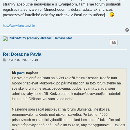
stranky absolutne nesuvisiace s Evanjeliom, tam sme forum podriadili
registracii a schvaleniu. Mimochodom... dobrá rada... ak si chceš
presadzovať katolické doktríny urob tak v časti na to určenej...
http://www.krestan.info
Tomas12345
Re: Dotaz na Pavla
P
Ut Jún 02, 2020 17:40
r
í
s
pavel
napísal:
↑
p
e
Po svojom obrátení som na A-Zet založil forum Kresťan. Keďže tam
v
mohol prispievať ktokoľvek, po pár mesiacoch sa toto forum zvrhlo na
o
k
svetské forum plné sexu, osočovania, podozrievania... žiadal som
adminov, aby ho zrušili. Keďže patrilo k najnavštevovanejším, odmietli
tak urobiť. Dištancoval som sa od neho.
Následne som začal prispievať na forum Blumental, neskôr sa
premenovalo na Kredo pod nickom pavelba. Po takmer 4500
príspevkoch ma katolíci vyhodili a dnes keď tam pozrieš tak tuším ani
moje príspevky nenájdeš... stálo im to za to, aby ma vygumovali... tak asi