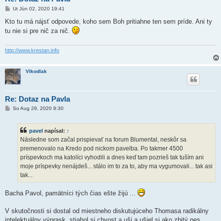
P
Ut Jún 02, 2020 19:41
r
í
Kto tu má nájsť odpovede, koho sem Boh pritiahne ten sem príde. Ani ty
s
tu nie si pre nič za nič.
p
e
v
o
http://www.krestan.info
k
Vlkodlak
Re: Dotaz na Pavla
P
So Aug 29, 2020 8:30
r
í
s
pavel
napísal:
↑
p
e
Následne som začal prispievať na forum Blumental, neskôr sa
v
premenovalo na Kredo pod nickom pavelba. Po takmer 4500
o
k
príspevkoch ma katolíci vyhodili a dnes keď tam pozrieš tak tuším ani
moje príspevky nenájdeš... stálo im to za to, aby ma vygumovali... tak asi
tak...
Bacha Pavol, pamätníci tých čias ešte žijú ...
V skutočnosti si dostal od miestneho diskutujúceho Thomasa radikálny
intelektuálny výprask, stiahol si chvost a uši a ušiel si ako zbitý pes.