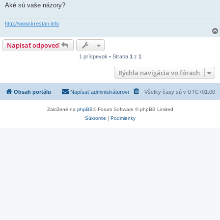
Aké sú vaše názory?
http://www.krestan.info
Napísať odpoveď
1 príspevok • Strana
1
z
1
Rýchla navigácia vo fórach
Obsah portálu
Napísať administrátorovi
Všetky časy sú v
UTC+01:00
Založené na
phpBB
® Forum Software © phpBB Limited
Súkromie
|
Podmienky