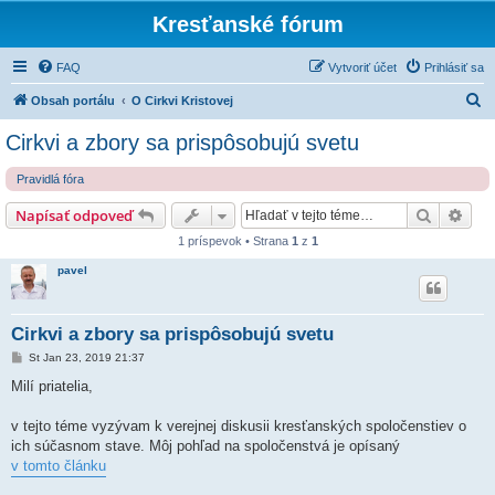
Kresťanské fórum
FAQ
Vytvoriť účet
Prihlásiť sa
H
Obsah portálu
O Cirkvi Kristovej
ľ
Cirkvi a zbory sa prispôsobujú svetu
a
Pravidlá fóra
d
a
Hľadať
Rozš
Napísať odpoveď
ť
1 príspevok • Strana
1
z
1
pavel
Cirkvi a zbory sa prispôsobujú svetu
P
St Jan 23, 2019 21:37
r
í
Milí priatelia,
s
p
e
v tejto téme vyzývam k verejnej diskusii kresťanských spoločenstiev o
v
ich súčasnom stave. Môj pohľad na spoločenstvá je opísaný
o
k
v tomto článku