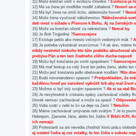
11) Može kresťan veriť v evolúciu človeka ?
Evolúcia je l
12) Má sa žena pri modlitbe modliť zahalená ?
Hovorí sa o
13) Má byť žena na omši ticho, alebomože hovoriť ?
Nemám
14) Može žena vyučovať náboženstvo ?
Náboženstvá svet
deti viesť v súlade s Písmom k Bohu. Aj na ženských 
15) Može sa kresťan oženiť za nekresťana ?
Nemal by
16) Je Boh Trojjediný ?
Samozrejme
17) Existuje peklo ako miesto večných vedomých múk ?
A
18) Je potreba vykonávať exorcizmus ? A ak áno, máme ho
nikdy nestretol niekoho kto túto praktiku absolvoval al
prebýva Pán a ten tam žiadneho zlého ducha nepustí
19) Možu byť kresťania po smrti spopolnení ?
Samozrejm
20) Má mať biskup za celý život len jednu ženu, alebo le
21) Možu jesť krestania jedlo obetované modlám ?
Kto dn
22) Budú novonarodenci spasení ?
Predpokladám, že máš 
každému hneď po narodení vykrútiť krk aby mal život večn
23) Možme si byť istý svojim spasením ?
Ak si sa stal B
24) Je nevyhnutné k získaniu spásy zachovávať všetky Bož
človek nemusí zachovávať a može sa spasiť ?
Odpovedal
25) Vidia svätí v nebi to čo sa deje na Zemi ?
Netuším
26) Máme zachovávať umývanie noh svätým ? Je to povinné,
Hebrejom, Zjavenie Jána, alebo list Júdov.
V Biblii KJV, Kr
ich nemajú
28) Protestanti sa ani nevedia zhodnúť ktorú prácu slobod
aj ostatní ľudia aj cez sviatky, to len židia v sobotu 