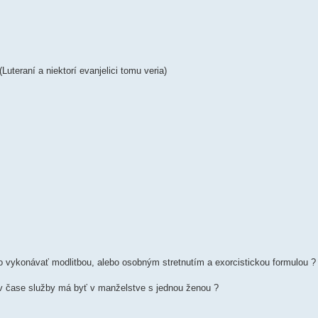
Luteraní a niektorí evanjelici tomu veria)
 vykonávať modlitbou, alebo osobným stretnutím a exorcistickou formulou ?
n v čase služby má byť v manželstve s jednou ženou ?