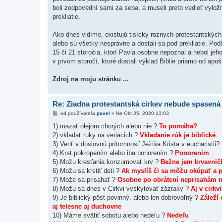
boli zodpovední sami za seba, a museli preto vedieť vyloži
prekliatie.
Ako dnes vidíme, existujú tisícky roznych protestantskýc
alebo sú všetky nesprávne a dostali sa pod prekliatie. Pod
15 či 21 storočia, ktorí Pavla osobne nepoznal a nebol jeh
v prvom storočí, ktoré dostali výklad Biblie priamo od apošt
Zdroj na moju stránku ...
Re: Ziadna protestantská cirkev nebude spasená
P
od používateľa
pavel
»
Ne Okt 25, 2020 13:03
r
í
1) mazať olejom chorých alebo nie ?
To pomáha?
s
2) vkladať ruky na veriacich ?
Vkladanie rúk je biblické
p
e
3) Veriť v doslovnú prítomnosť Ježiša Krista v eucharistii? 
v
4) Krst pokropením alebo iba ponorením ?
Ponorením
o
k
5) Možu kresťania konzumovať krv ?
Bežne jem krvavničk
6) Možu sa krstiť deti ?
Ak myslíš či sa môžu okúpať a po
7) Može sa prisahať ?
Osobne po obrátení neprisahám n
8) Možu sa dnes v Cirkvi vyskytovať zázraky ?
Aj v cirk
9) Je biblický pôst povinný, alebo len dobrovoľný ?
Záleží
aj telesne aj duchovne
10) Máme svätiť sobotu alebo nedeľu ?
Nedeľu