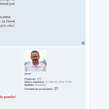
dostali pod
a jedna,
y sa človek
kých cirkví
H
o
r
e
pavel
Príspevky:
577
Dátum registrácie:
Po Okt 04, 2010 17:00
Bydlisko:
bratislava
K
Kontaktovať používateľa:
o
n
t
ôže pomôcť
a
k
t
n