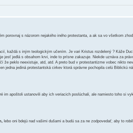
 tém porovnaj s názorom nejakého iného protestanta, a ak sa vo všetkom zhod
ácií, každá s iným teologickým učením. Je vari Kristus rozdelený ? Káže Du
e jesť jedlá s obsahom krvi, inde to prísne zakazuje. Niekde uznáva za práv
učí že peklo neexistuje, atd, atd. A preto bud v protestantizme vobec nikto nev
 len jedna jediná protestantská cirkev ktorá správne pochopila celú Biblickú n
é im apoštoli ustanovili aby ich veriacich poslúchali, ale namiesto toho si vy
m,
lebo oni bdejú nad vašimi dušami a budú sa za ne zodpovedať; aby to robil