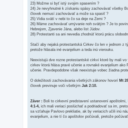
23) Možme si byť istý svojim spasením ?
24) Je nevyhnutné k získaniu spásy zachovávať všetky Bož
človek nemusí zachovávať a može sa spasiť ?
25) Vidia svätí v nebi to čo sa deje na Zemi ?
26) Máme zachovávať umývanie noh svätým ? Je to povinné,
Hebrejom, Zjavenie Jána, alebo list Júdov.
28) Protestanti sa ani nevedia zhodnúť ktorú prácu slobodn
Stačí aby nejaká protestantská Cirkev čo len v jednom z t
pretože hlásala iné evanjelium a teda inú vierouku.
Neexistujú dve rozne protestantské cirkvi ktoré by mali vo
cirkev ktorá hlása pravé učenie a rovnaké evanjelium ako P
učenie. Pravdepodobne však neexistuje vobec žiadna prote
O doležitosti zachovávania všetkých zákonov hovorí
Mt 2
človek previnuje voči všetkým
Jak 2:10.
Záver :
Boli to cirkevní predstavení ustanovení apoštolmi,
4:1-4,
ich mali veriaci poslúchať a podriadovať sa im, pre
sa vzťahuje Pavlovo prekliatie, ak by veriacich učili inú ná
evanjelium, a nie tí čo apoštolov počúvali, pretože počúva