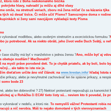
ož, ktorá robí z Boha nedokonalého bôžika
 pokrývke hlavy, nahradiť ju môžu aj dlhé vlasy
e omše, na stretnutí veriach, zboru má žena mlčať čo sa kázania týka
a tých sú desať tisíce. Či môže učiť Písmo? Samozrejme doma v rodine
skupinkách si ženy sami navzjájom vykladajú texty Písma
no
 vykonávať modlitbou, alebo osobným stretnutím a exorcistickou formulou ?
ebo ju potreboval. Ak sa niekto obráti, jeho život vedie Duch Svätý, u ne
e
n v čase služby má byť v manželstve s jednou ženou ?
Ano, môže byť aj vdo
es obetuje modlám? MacDonald?
na mysli práve porodené deti. To je chyták priateľu, ak by boli, bolo by
ý... ale takto to iste nie je.
ožím dieťaťom určite áno viď článok: na
www.krestan.info/
hľadaj Istota 
ie príkazy, alebo je nevyhnutné zachovávať len tie spásne príkazy, a nesp
 somv bode 23
 alebo len dobrovoľné ? 27) Niektorí protestanti nepovažujú za kanonické li
alickej aj u Roháčka či ECAV tieto listy sú... neviem kto ti povedal, že pr
no vykonávať v nedeľu, a ktorú nie.
To nemyslíš vážne! Protestanti robia n
nepracujú a nič nerobia. Máš to nejako domotané v tých vierovyznaniach