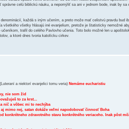
ť správne celú biblickú náuku, a nepomýliť sa ani v jednom bode, inak by sa 
h denominácií, každá s iným učením, a preto može mať celistvú pravdu bud ib
ľa všetkého všetky hlásajú iné evanjelium, pretože je štatisticky nemožné ab
o učeníkom, trafil do celého Pavlovho učenia. Toto bolo možné len u apoštols
olov, a ktoré dnes tvoria katolícku cirkev.
(Luteraní a niektorí evanjelici tomu veria)
Nemáme eucharistiu
y, nie som žid
važuješ to za krst...
a nič a vôbec mi to nechýba
vi aj mimo nej, satan dokáže veľmi napodobovať činnosť Boha
 od konkrétneho zdravotného stavu konkrétného veriaceho. Inak pôst m