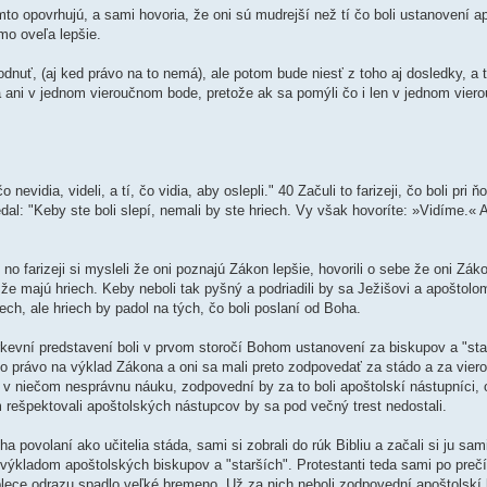
mto opovrhujú, a sami hovoria, že oni sú mudrejší než tí čo boli ustanovení a
mo oveľa lepšie.
uť, (aj ked právo na to nemá), ale potom bude niesť z toho aj dosledky, a t
a ani v jednom vieroučnom bode, pretože ak sa pomýli čo i len v jednom vie
nevidia, videli, a tí, čo vidia, aby oslepli." 40 Začuli to farizeji, čo boli pri ň
al: "Keby ste boli slepí, nemali by ste hriech. Vy však hovoríte: »Vidíme.« 
o farizeji si mysleli že oni poznajú Zákon lepšie, hovorili o sebe že oni Zák
, že majú hriech. Keby neboli tak pyšný a podriadili by sa Ježišovi a apoštolo
iech, ale hriech by padol na tých, čo boli poslaní od Boha.
rkevní predstavení boli v prvom storočí Bohom ustanovení za biskupov a "star
eto právo na výklad Zákona a oni sa mali preto zodpovedať za stádo a za vier
li v niečom nesprávnu náuku, zodpovední by za to boli apoštolskí nástupníci, 
om rešpektovali apoštolských nástupcov by sa pod večný trest nedostali.
oha povolaní ako učitelia stáda, sami si zobrali do rúk Bibliu a začali si ju sam
ť výkladom apoštolských biskupov a "starších". Protestanti teda sami po prečít
 plece odrazu spadlo veľké bremeno. Už za nich neboli zodpovední apoštolskí 