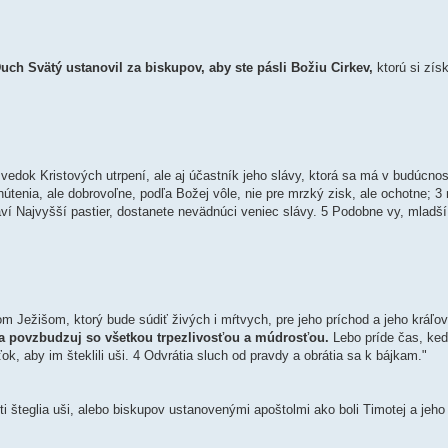
uch Svätý ustanovil za biskupov, aby ste pásli Božiu Cirkev,
ktorú si zís
vedok Kristových utrpení, ale aj účastník jeho slávy, ktorá sa má v budúcnost
inútenia, ale dobrovoľne, podľa Božej vôle, nie pre mrzký zisk, ale ochotne; 3 
ví Najvyšší pastier, dostanete nevädnúci veniec slávy. 5 Podobne vy, mladší
m Ježišom, ktorý bude súdiť živých i mŕtvych, pre jeho príchod a jeho kráľo
j a povzbudzuj so všetkou trpezlivosťou a múdrosťou.
Lebo príde čas, ke
ok, aby im šteklili uši. 4 Odvrátia sluch od pravdy a obrátia sa k bájkam."
i šteglia uši, alebo biskupov ustanovenými apoštolmi ako boli Timotej a jeho