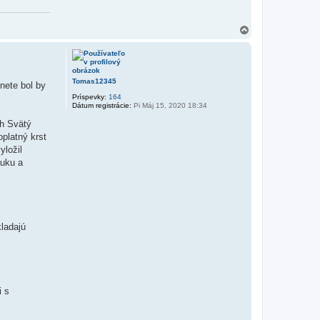
H
o
r
e
Tomas12345
nete bol by
Príspevky:
164
Dátum registrácie:
Pi Máj 15, 2020 18:34
ch Svätý
oplatný krst
yložil
áuku a
kladajú
i s