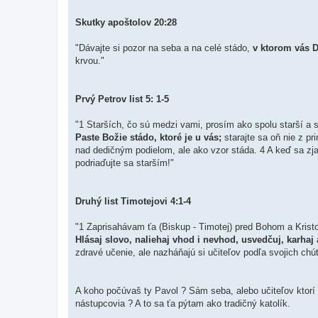
Skutky apoštolov 20:28
"Dávajte si pozor na seba a na celé stádo,
v ktorom vás D
krvou."
Prvý Petrov list 5: 1-5
"1 Starších, čo sú medzi vami, prosím ako spolu starší a s
Paste Božie stádo, ktoré je u vás;
starajte sa oň nie z pr
nad dedičným podielom, ale ako vzor stáda. 4 A keď sa zja
podriaďujte sa starším!"
Druhý list Timotejovi 4:1-4
"1 Zaprisahávam ťa (Biskup - Timotej) pred Bohom a Kristo
Hlásaj slovo, naliehaj vhod i nevhod, usvedčuj, karha
zdravé učenie, ale nazháňajú si učiteľov podľa svojich chúť
A koho počúvaš ty Pavol ? Sám seba, alebo učiteľov ktorí t
nástupcovia ? A to sa ťa pýtam ako tradičný katolík.