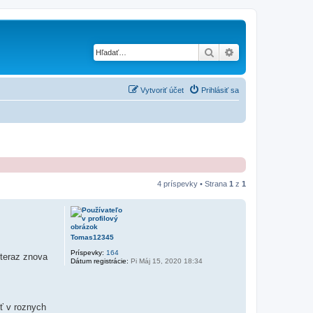
Hľadať
Rozšírené vyhľad
Vytvoriť účet
Prihlásiť sa
4 príspevky • Strana
1
z
1
Tomas12345
Príspevky:
164
 teraz znova
Dátum registrácie:
Pi Máj 15, 2020 18:34
úť v roznych