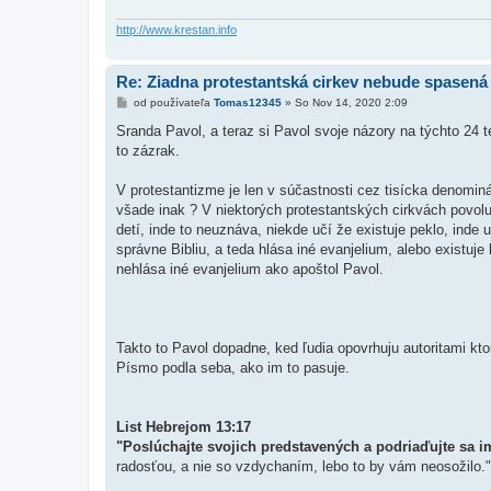
http://www.krestan.info
Re: Ziadna protestantská cirkev nebude spasená
P
od používateľa
Tomas12345
»
So Nov 14, 2020 2:09
r
í
Sranda Pavol, a teraz si Pavol svoje názory na týchto 24
s
to zázrak.
p
e
v
V protestantizme je len v súčastnosti cez tisícka denomin
o
k
všade inak ? V niektorých protestantských cirkvách povoluj
detí, inde to neuznáva, niekde učí že existuje peklo, inde 
správne Bibliu, a teda hlása iné evanjelium, alebo existuje
nehlása iné evanjelium ako apoštol Pavol.
Takto to Pavol dopadne, ked ľudia opovrhuju autoritami ktor
Písmo podla seba, ako im to pasuje.
List Hebrejom 13:17
"Poslúchajte svojich predstavených a podriaďujte sa i
radosťou, a nie so vzdychaním, lebo to by vám neosožilo."