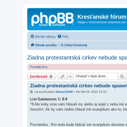
Kresťanské fórum
Vitajte v kresťanskom priestore pre
Rýchle odkazy
FAQ
Obsah portálu
O Cirkvi Kristovej
Ziadna protestantská cirkev nebude sp
Pravidlá fóra
H
Zamknuté
Ziadna protestantská cirkev nebude spase
P
od používateľa
Tomas12345
»
Ne Okt 04, 2020 21:53
r
í
List Galatanom 1: 8-9
s
"8 Ale keby sme vám hlásali my alebo aj anjel z neba iné e
p
e
hovorím: Ak by vám niekto hlásal iné evanjelium ako to, ktoré
v
o
k
Poznámka : Kto teda bude hlásať iné evanjelium dostane sa