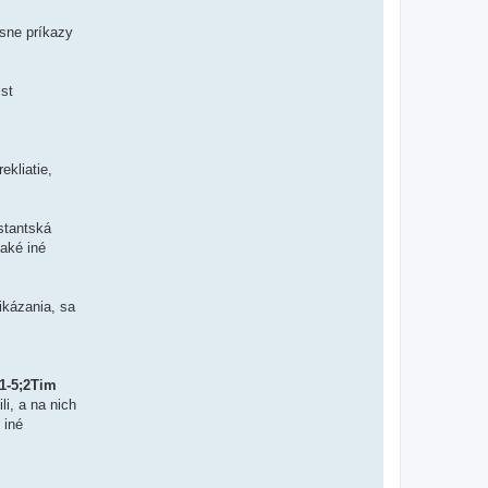
ásne príkazy
st
ekliatie,
stantská
jaké iné
ikázania, sa
:1-5;2Tim
li, a na nich
 iné