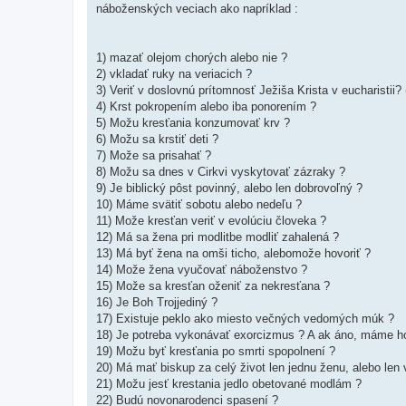
náboženských veciach ako napríklad :
1) mazať olejom chorých alebo nie ?
2) vkladať ruky na veriacich ?
3) Veriť v doslovnú prítomnosť Ježiša Krista v eucharistii? (
4) Krst pokropením alebo iba ponorením ?
5) Možu kresťania konzumovať krv ?
6) Možu sa krstiť deti ?
7) Može sa prisahať ?
8) Možu sa dnes v Cirkvi vyskytovať zázraky ?
9) Je biblický pôst povinný, alebo len dobrovoľný ?
10) Máme svätiť sobotu alebo nedeľu ?
11) Može kresťan veriť v evolúciu človeka ?
12) Má sa žena pri modlitbe modliť zahalená ?
13) Má byť žena na omši ticho, alebomože hovoriť ?
14) Može žena vyučovať náboženstvo ?
15) Može sa kresťan oženiť za nekresťana ?
16) Je Boh Trojjediný ?
17) Existuje peklo ako miesto večných vedomých múk ?
18) Je potreba vykonávať exorcizmus ? A ak áno, máme ho
19) Možu byť kresťania po smrti spopolnení ?
20) Má mať biskup za celý život len jednu ženu, alebo le
21) Možu jesť krestania jedlo obetované modlám ?
22) Budú novonarodenci spasení ?