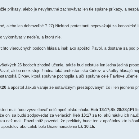
ie príkazy, alebo je nevyhnutné zachovávať len tie spásne príkazy, a nesp
 alebo len dobrovoľné ? 27) Niektorí protestanti nepovažujú za kanonické li
o vykonávať v nedeľu, a ktorú nie.
ýchto vieroučných bodoch hlásala inak ako apoštol Pavol, a dostane sa pod pr
 všetkých 26 bodoch zhodné učenie, takže bud existuje len jedna jediná prote
avol, alebo neexistuje žiadna taká protestantská Cirkev, a všetky hlásajú ne
stantská Cirkev, ktorá správne pochopila a učí správne celé Pavlove učenie.
8:20
a apoštol Jakub varuje že ustavičným prestupovaným čo i len jedného pr
 ktorí mali ľudu vysvetlovať celú apoštolskú náuku
Heb 13:17;Sk 20:28;1Pt 5
tože oni sa budú zodpovedať za veriacich
Heb 13:17
za to, akú náuku ich nauči
uku než mali. Pavol totiž povedal, že prekliaty bude ten z apoštolov kto hlásal
ť apoštolov ako celok bolo Božie nariadenie
Lk 10:16.