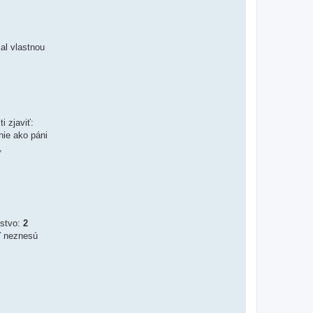
kal vlastnou
i zjaviť:
nie ako páni
,
vstvo:
2
ď neznesú