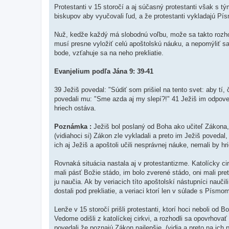
Protestanti v 15 storočí a aj súčasný protestanti však s tý
biskupov aby vyučovali ľud, a že protestanti vykladajú Pís
Nuž, kedže každý má slobodnú voľbu, može sa takto rozhodn
musí presne vyložiť celú apoštolskú náuku, a nepomýliť s
bode, vzťahuje sa na neho prekliatie.
Evanjelium podľa Jána 9: 39-41
39 Ježiš povedal: "Súdiť som prišiel na tento svet: aby tí, čo 
povedali mu: "Sme azda aj my slepí?!" 41 Ježiš im odpoved
hriech ostáva.
Poznámka :
Ježiš bol poslaný od Boha ako učiteľ Zákona, n
(vidiahoci si) Zákon zle vykladali a preto im Ježiš povedal
ich aj Ježiš a apoštoli učili nesprávnej náuke, nemali by hr
Rovnaká situácia nastala aj v protestantizme. Katolícky ci
mali pásť Božie stádo, im bolo zverené stádo, oni mali pr
ju naučia. Ak by veriacich títo apoštolskí nástupníci nauči
dostali pod prekliatie, a veriaci ktorí len v súlade s Písm
Lenže v 15 storočí prišli protestanti, ktorí hoci neboli od B
Vedome odišli z katolíckej cirkvi, a rozhodli sa opovrhova
povedali že poznajú Zákon najlepšie, (vidia a preto na ich