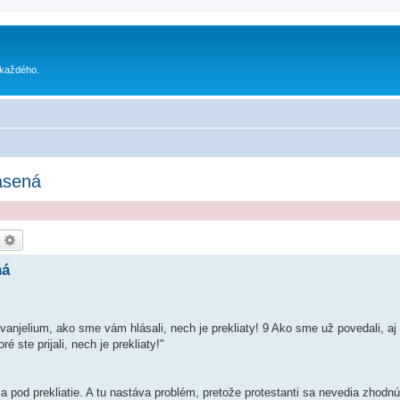
 každého.
asená
ľadať
Rozšírené vyhľadávanie
ná
vanjelium, ako sme vám hlásali, nech je prekliaty! 9 Ako sme už povedali, aj
 ste prijali, nech je prekliaty!"
 pod prekliatie. A tu nastáva problém, pretože protestanti sa nevedia zhodn