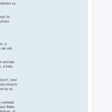
poštolmi za
otiž že
roučnom
om, a
A tak váš
on poznajú
m, a keby
ších", ktorí
ouku ktorých
oni by sa
i vykladať.
aní Biblie
biskupi, už