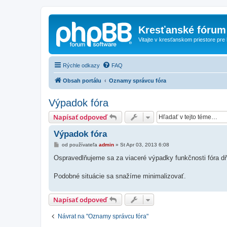
Kresťanské fórum
Vitajte v kresťanskom priestore pre
Rýchle odkazy
FAQ
Obsah portálu
Oznamy správcu fóra
Výpadok fóra
Napísať odpoveď
Výpadok fóra
P
od používateľa
admin
»
St Apr 03, 2013 6:08
r
í
Ospravedlňujeme sa za viaceré výpadky funkčnosti fóra dň
s
p
e
Podobné situácie sa snažíme minimalizovať.
v
o
k
Napísať odpoveď
Návrat na "Oznamy správcu fóra"