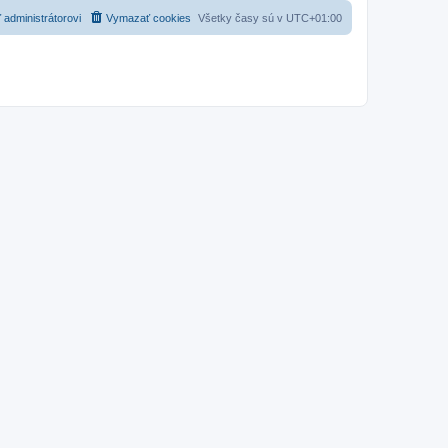
 administrátorovi
Vymazať cookies
Všetky časy sú v
UTC+01:00