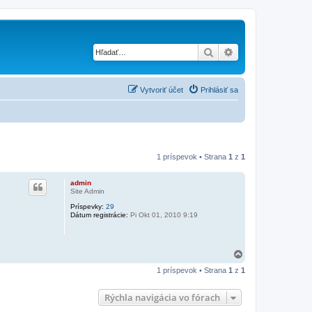
Hľadať
Rozšírené vyhľad
Vytvoriť účet
Prihlásiť sa
1 príspevok • Strana
1
z
1
admin
Site Admin
Príspevky:
29
Dátum registrácie:
Pi Okt 01, 2010 9:19
H
o
1 príspevok • Strana
1
z
1
r
e
Rýchla navigácia vo fórach