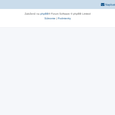
Napísať
Založené na
phpBB
® Forum Software © phpBB Limited
Súkromie
|
Podmienky