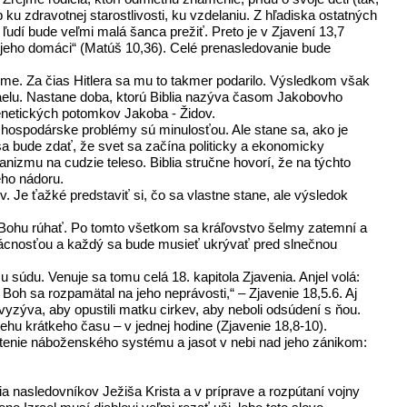
 zdravotnej starostlivosti, ku vzdelaniu. Z hľadiska ostatných
 ľudí bude veľmi malá šanca prežiť. Preto je v Zjavení 13,7
ú jeho domáci“ (Matúš 10,36). Celé prenasledovanie bude
Zeme. Za čias Hitlera sa mu to takmer podarilo. Výsledkom však
zraelu. Nastane doba, ktorú Biblia nazýva časom Jakobovho
genetických potomkov Jakoba - Židov.
a hospodárske problémy sú minulosťou. Ale stane sa, ako je
 sa bude zdať, že svet sa začína politicky a ekonomicky
anizmu na cudzie teleso. Biblia stručne hovorí, že na týchto
ého nádoru.
. Je ťažké predstaviť si, čo sa vlastne stane, ale výsledok
dú Bohu rúhať. Po tomto všetkom sa kráľovstvo šelmy zatemní a
vzácnosťou a každý sa bude musieť ukrývať pred slnečnou
údu. Venuje sa tomu celá 18. kapitola Zjavenia. Anjel volá:
a Boh sa rozpamätal na jeho neprávosti,“ – Zjavenie 18,5.6. Aj
vyzýva, aby opustili matku cirkev, aby neboli odsúdení s ňou.
u krátkeho času – v jednej hodine (Zjavenie 18,8-10).
útenie náboženského systému a jasot v nebi nad jeho zánikom:
 nasledovníkov Ježiša Krista a v príprave a rozpútaní vojny