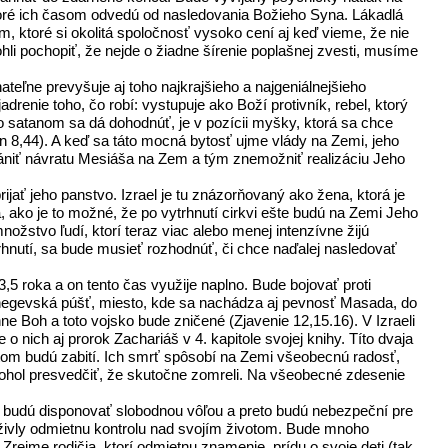
 ktoré ich časom odvedú od nasledovania Božieho Syna. Lákadlá
m, ktoré si okolitá spoločnosť vysoko cení aj keď vieme, že nie
li pochopiť, že nejde o žiadne šírenie poplašnej zvesti, musíme
nateľne prevyšuje aj toho najkrajšieho a najgeniálnejšieho
drenie toho, čo robí: vystupuje ako Boží protivník, rebel, ktorý
so satanom sa dá dohodnúť, je v pozícii myšky, ktorá sa chce
n 8,44). A keď sa táto mocná bytosť ujme vlády na Zemi, jeho
ániť návratu Mesiáša na Zem a tým znemožniť realizáciu Jeho
ijať jeho panstvo. Izrael je tu znázorňovaný ako žena, ktorá je
a, ako je to možné, že po vytrhnutí cirkvi ešte budú na Zemi Jeho
žstvo ľudí, ktorí teraz viac alebo menej intenzívne žijú
rhnutí, sa bude musieť rozhodnúť, či chce naďalej nasledovať
,5 roka a on tento čas využije naplno. Bude bojovať proti
ude negevská púšť, miesto, kde sa nachádza aj pevnosť Masada, do
hne Boh a toto vojsko bude zničené (Zjavenie 12,15.16). V Izraeli
 nich aj prorok Zachariáš v 4. kapitole svojej knihy. Títo dvaja
Potom budú zabití. Ich smrť spôsobí na Zemi všeobecnú radosť,
mohol presvedčiť, že skutočne zomreli. Na všeobecné zdesenie
íto budú disponovať slobodnou vôľou a preto budú nebezpeční pre
živly odmietnu kontrolu nad svojím životom. Bude mnoho
Zrejme rodičia, ktorí odmietnu znamenie, prídu o svoje deti (tak,