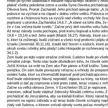
Hneď po týchto udalostiach nastane najúžasnejší okamih v histó
plakať všetky pokolenia zeme a uvidia Syna človeka prichádza
Olivová hora. Prorok Zachariáš Jeho príchod opisuje takto: „A J
polovice na východ a na západ v dolinu veľmi velikú. Polovica 
roztrhne a chrámová hora sa vyvýši nad všetky vrcholy hôr (Izai
popísaný u proroka Zachariáša 14,6.7: „A stane sa toho dňa, že 
že v čas večera bude svetlo.“ Začne prvý deň nového veku ľuds
Až teraz národy sveta pochopia, proti komu bojovali a koho odmi
19,8 + 19,14) a tiež Jeho anjeli (Matúš 16,27). Národy, ktoré s
tí, ktorí ťa zožierajú, budú zožraní a všetci tvoji protivníci pôjd
Izraelu (Jeremiáš 30,11.16). Izaiáš tiež hovorí o súdoch, ktoré p
okruh sveta i všetky jeho plody! Lebo Hospodin je rozhnevaný na 
34,1.2).
Zem bude po tejto vojne strašne zničená. Ľudstvo bude po všet
prírodné zdroje. Tento stav bude dôsledkom toho, že človek odm
Ježiš Kristus sa vráti na Zem ako Pán pánov a Kráľ kráľov. Sa
porážka. On sám bude poviazaný reťazou a vrhnutý do priepasti, 
ostatní ľudia, ktorí sa zhromaždili bojovať proti prichádzajúce
Keď bude odstránený hlavný nepriateľ, objavia sa tróny, na ktoré 
odmietli si dať jej znamenie a boli preto zabití, teraz vstanú z
Začne sa veľká obnova Zeme. V Ezechielovi 39,12 je napísané, ž
miestom, odkiaľ bude vládnuť židovský Mesiáš celému svetu. Z 
prichádzať do Jeruzalema, aby sa klaňali Kráľovi. Ktorý národ b
premení na rajskú záhradu a až teraz bude človek schopný napln
zlatý vek ľudstva, o ktorom snívali národy sveta počas mnohých