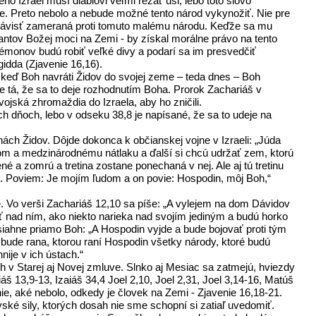
no Izrael musí diablovi veľmi rezať uši, lebo toto slovo
dne. Preto nebolo a nebude možné tento národ vykynožiť. Nie pre
ho nenávisť zameraná proti tomuto malému národu. Keďže sa mu
antov Božej moci na Zemi - by získal morálne právo na tento
démonov budú robiť veľké divy a podarí sa im presvedčiť
gidda (Zjavenie 16,16).
e, keď Boh navráti Židov do svojej zeme – teda dnes – Boh
je tá, že sa to deje rozhodnutím Boha. Prorok Zachariáš v
ojská zhromaždia do Izraela, aby ho zničili.
ch dňoch, lebo v odseku 38,8 je napísané, že sa to udeje na
nách Židov. Dôjde dokonca k občianskej vojne v Izraeli: „Júda
com a medzinárodnému nátlaku a ďalší si chcú udržať zem, ktorú
né a zomrú a tretina zostane ponechaná v nej. Ale aj tú tretinu
m. Poviem: Je mojím ľudom a on povie: Hospodin, môj Boh,“
e. Vo verši Zachariáš 12,10 sa píše: „A vylejem na dom Dávidov
ať nad ním, ako niekto narieka nad svojím jediným a budú horko
siahne priamo Boh: „A Hospodin vyjde a bude bojovať proti tým
o bude rana, ktorou raní Hospodin všetky národy, ktoré budú
nije v ich ústach.“
h v Starej aj Novej zmluve. Slnko aj Mesiac sa zatmejú, hviezdy
 13,9-13, Izaiáš 34,4 Joel 2,10, Joel 2,31, Joel 3,14-16, Matúš
ie, aké nebolo, odkedy je človek na Zemi - Zjavenie 16,18-21.
é sily, ktorých dosah nie sme schopní si zatiaľ uvedomiť.