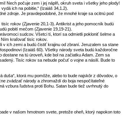
ami! Nech počuje zem i jej náplň, okruh sveta i všetky jeho plody!
ydá ich na pobitie,“ (Izaiáš 34,1.2).
dné zdroje. Je pravdepodobné, že mnohé kraje sa ocitnú pod
isíc rokov (Zjavenie 20,1-3). Antikrist a jeho pomocník budú
 budú pobití mečom (Zjavenie 19,19-21).
právomoci sudcov. Všetci tí, ktorí sa odmietli pokloniť šelme a
 Ním kraľovať tisíc rokov.
v ich zemi a budú čistiť krajinu od zbraní. Jeruzalem sa stane
Hospodinovi (Izaiáš 60). Všetky národy sveta budú každoročne
stvo dostane na tú úroveň, kde bol na začiatku Adam. Zem sa
adený. Tisíc rokov sa nebude počuť o vojne a násilí. Bude to
rá duša“, ktorá mu pomôže, alebo to bude najskôr z dôvodov, o
ačne zvádzať národy a zhromaždí do boja nespočítateľné
dná vzbura ľudstva proti Bohu. Satan bude tiež uvrhnutý do
rípade v našom hmotnom svete, pretože oheň, ktorý napokon toto