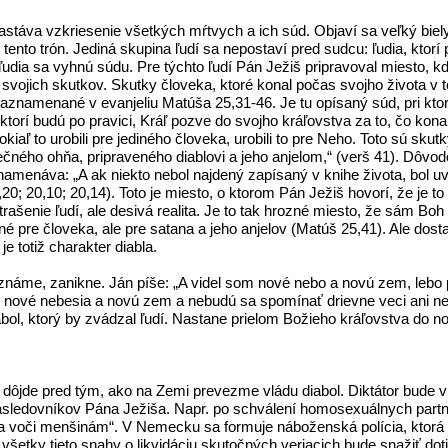
nastáva vzkriesenie všetkých mŕtvych a ich súd. Objaví sa veľký bie
d tento trón. Jediná skupina ľudí sa nepostaví pred sudcu: ľudia, ktorí
íto ľudia sa vyhnú súdu. Pre týchto ľudí Pán Ježiš pripravoval miesto
 svojich skutkov. Skutky človeka, ktoré konal počas svojho života v 
namenané v evanjeliu Matúša 25,31-46. Je tu opísaný súd, pri ktorom
ktorí budú po pravici, Kráľ pozve do svojho kráľovstva za to, čo kon
Pokiaľ to urobili pre jediného človeka, urobili to pre Neho. Toto sú sku
čného ohňa, pripraveného diablovi a jeho anjelom,“ (verš 41). Dôvodo
menáva: „A ak niekto nebol najdený zapísaný v knihe života, bol uvrh
20; 20,10; 20,14). Toto je miesto, o ktorom Pán Ježiš hovorí, že je t
ašenie ľudí, ale desivá realita. Je to tak hrozné miesto, že sám Boh 
rené pre človeka, ale pre satana a jeho anjelov (Matúš 25,41). Ale do
je totiž charakter diabla.
náme, zanikne. Ján píše: „A videl som nové nebo a novú zem, lebo p
ím nové nebesia a novú zem a nebudú sa spomínať drievne veci ani nep
bol, ktorý by zvádzal ľudí. Nastane prielom Božieho kráľovstva do
 dôjde pred tým, ako na Zemi prevezme vládu diabol. Diktátor bude v
ledovníkov Pána Ježiša. Napr. po schválení homosexuálnych partner
a voči menšinám“. V Nemecku sa formuje náboženská polícia, ktorá b
 všetky tieto snahy o likvidáciu skutočných veriacich bude snažiť d