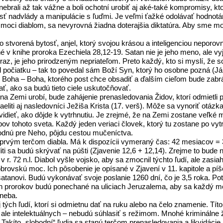
 nebrali až tak vážne a boli ochotní urobiť aj aké-také kompromisy,
nosť nadvlády a manipulácie s ľuďmi. Je veľmi ťažké odolávať hodnotá
moci diablom, sa nevyrovná žiadna doterajšia diktatúra. Aby sme moh
to stvorená bytosť, anjel, ktorý svojou krásou a inteligenciou neporov
é v knihe proroka Ezechiela 28,12-19. Satan nie je jeho meno, ale vyja
raz, je jeho prirodzeným nepriateľom. Preto každý, kto si myslí, že 
od počiatku – tak to povedal sám Boží Syn, ktorý ho osobne pozná (Já
 Boha – Boha, ktorého post chce obsadiť a ďalším cieľom bude zabr
 ako sa budú tieto ciele uskutočňovať.
na Zemi urobí, bude zahájenie prenasledovania Židov, ktorí odmietli pr
eliti aj nasledovníci Ježiša Krista (17. verš). Môže sa vynoriť otázk
ieť, ako dôjde k vytrhnutiu. Je zrejmé, že na Zemi zostane veľké mno
v tohoto sveta. Každý jeden veriaci človek, ktorý tu zostane po vyt
zhodnú pre Neho, pôjdu cestou mučeníctva.
 prvým terčom diabla. Má k dispozícii vymeraný čas: 42 mesiacov = 3
eliti sa budú skrývať na púšti (Zjavenie 12,6 + 12,14). Zrejme to b
 r. 72 n.l. Diabol vyšle vojsko, aby sa zmocnil týchto ľudí, ale zasia
rovskú moc. Ich pôsobenie je opísané v Zjavení v 11. kapitole a píše o
 satanovi. Budú vykonávať svoje poslanie 1260 dní, čo je 3,5 roka. 
tých prorokov budú ponechané na uliciach Jeruzalema, aby sa každý 
 neba.
aj tých ľudí, ktorí si odmietnu dať na ruku alebo na čelo znamenie. T
ale intelektuálnych – nebudú súhlasiť s režimom. Mnohé kriminálne 
akíto „slobodní“ ľudia sa stanú terčom prenasledovania a likvidácie. 