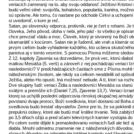
veriacich zameraný na to, aby svoju oddanosť Ježišovi Kristovi
budú veľmi silné: svojvôľa, bohatstvo, popularita, kariéra, mož
sú správne. Ale tomu, čo nastane po odchode Cirkvi a uchopení 
si uvedomiť, o kom je reč.
Satan, po slovensky odporca, protivník, nie je čert s rohami. Je 
človeka. Jeho pôvod, úloha v nebi, jeho pád - to všetko je opísan
chce prevziať vládu a moc. Človek, ktorý je stvorený na Boží ob
skamarátiť s kocúrom. Satan nie je ľudomil, ale vrah a klamár 
prvým cieľom bude vyhladenie každého, kto uctieva skutočného
panstva aj v tomto vesmíre. S pomocou Písma môžeme sledovať,
Z 12. kapitoly Zjavenia sa dozvedáme, že prvá vec, ktorú diabol 
matkou Mesiáša (5. verš) a zároveň z nej pochádzajú veriaci Izra
nasledovníci? V predchádzajúcich častiach sme z Písma mohli vid
náboženským životom, ale nikdy sa celkom neoddelili od spôsobo
Ježiša, alebo Ho opustí. Iná možnosť nebude. A tí, ktorí sa ro
Dve skupiny ľudí: veriaci Židia a nasledovníci Mesiáša sa stanú
svätým a premôže ich (Daniel 7,25, Zjavenie 13,7). Veriaci Izra
ktorej sa uchýlili poslední odporcovia rímskej okupačnej armády v
povstanú dvaja proroci, Boží svedkovia, ktorí dostanú od Boha ob
svedkovia budú trestať obyvateľov Zeme pre to, že sa poklonili
prepuknú oslavy, ktoré ale budú mať krátke trvanie. Telá zabi
po 3,5 dňoch ožijú a pred očami televíznych kamier vystúpia do
Po celom svete dôjde k prenasledovaniu veriacich ľudí ale tiež 
diabla. Mnohí odmietnu znamenie nie z náboženských dôvodov, 
rôznych dôvodov na odmietnutie totálnej kontroly nad človekom. T