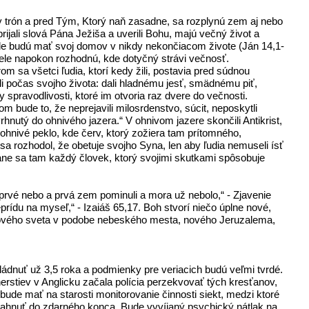
ly trón a pred Tým, Ktorý naň zasadne, sa rozplynú zem aj nebo
 prijali slová Pána Ježiša a uverili Bohu, majú večný život a
, kde budú mať svoj domov v nikdy nekončiacom živote (Ján 14,1-
tele napokon rozhodnú, kde dotyčný strávi večnosť.
 sa všetci ľudia, ktorí kedy žili, postavia pred súdnou
ali počas svojho života: dali hladnému jesť, smädnému piť,
tky spravodlivosti, ktoré im otvoria raz dvere do večnosti.
m bude to, že neprejavili milosrdenstvo, súcit, neposkytli
nutý do ohnivého jazera.“ V ohnivom jazere skončili Antikrist,
o ohnivé peklo, kde červ, ktorý zožiera tam prítomného,
sa rozhodol, že obetuje svojho Syna, len aby ľudia nemuseli ísť
stane sa tam každý človek, ktorý svojimi skutkami spôsobuje
rvé nebo a prvá zem pominuli a mora už nebolo,“ - Zjavenie
rídu na myseľ,“ - Izaiáš 65,17. Boh stvorí niečo úplne nové,
 nového sveta v podobe nebeského mesta, nového Jeruzalema,
ládnuť už 3,5 roka a podmienky pre veriacich budú veľmi tvrdé.
stiev v Anglicku začala polícia perzekvovať tých kresťanov,
ude mať na starosti monitorovanie činnosti siekt, medzi ktoré
otiahnuť do zdarného konca. Bude vyvíjaný psychický nátlak na