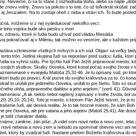
ný. Nevieme, či sa to stane z rozhodnutia Boha, alebo sa nájde „dob
znovu voľný. Znovu sa pokúsi o to isté, čo už toľkokrát skúšal: z
 aj Jeruzalem. Na to zostúpi oheň z neba a strávi ich. To bude posle
.
tručná, môžeme si z nej vydedukovať niekoľko vecí:
že toho vojska bude ako piesku v mori
ite, zdraviu, ktoré si ľudia budú užívať pod vládou Mesiáša
ozvoj pokračovať aj v Miléniu, tak možno vo vesmíre, ale v každom p
nastáva vzkriesenie všetkých mŕtvych a ich súd. Objaví sa veľký bie
d tento trón. Jediná skupina ľudí sa nepostaví pred sudcu: ľudia, ktorí
íto ľudia sa vyhnú súdu. Pre týchto ľudí Pán Ježiš pripravoval miesto
 svojich skutkov. Skutky človeka, ktoré konal počas svojho života v 
namenané v evanjeliu Matúša 25,31-46. Je tu opísaný súd, pri ktorom
ktorí budú po pravici, Kráľ pozve do svojho kráľovstva za to, čo kon
Pokiaľ to urobili pre jedinného človeka, urobili to pre Neho. Toto sú sk
čného ohňa, pripraveného diablovi a jeho anjelom,“ (verš 41). Dôvodo
menáva: „A ak niekto nebol najdený zapísaný v knihe života, bol uvrh
20; 20,10; 20,14). Toto je miesto, o ktorom Pán Ježiš hovorí, že je t
ašenie ľudí, ale desivá realita. Je to tak hrozné miesto, že sám Boh 
rené pre človeka, ale pre satana a jeho anjelov (Matúš 25,41). Ale do
je totiž charakter diabla.
náme, zanikne. Ján píše: „A videl som nové nebo a novú zem, lebo p
ím nové nebesia a novú zem a nebudú sa spomínať drievne veci ani nep
bol, ktorý by zvádzal ľudí. Nastane prielom Božieho kráľovstva do