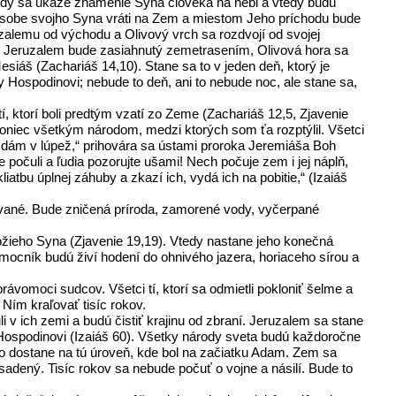
vtedy sa ukáže znamenie Syna človeka na nebi a vtedy budú
osobe svojho Syna vráti na Zem a miestom Jeho príchodu bude
uzalemu od východu a Olivový vrch sa rozdvojí od svojej
. Aj Jeruzalem bude zasiahnutý zemetrasením, Olivová hora sa
siáš (Zachariáš 14,10). Stane sa to v jeden deň, ktorý je
y Hospodinovi; nebude to deň, ani to nebude noc, ale stane sa,
í, ktorí boli predtým vzatí zo Zeme (Zachariáš 12,5, Zjavenie
 koniec všetkým národom, medzi ktorých som ťa rozptýlil. Všetci
upujú, dám v lúpež,“ prihovára sa ústami proroka Jeremiáša Boh
e počuli a ľudia pozorujte ušami! Nech počuje zem i jej náplň,
atbu úplnej záhuby a zkazí ich, vydá ich na pobitie,“ (Izaiáš
ované. Bude zničená príroda, zamorené vody, vyčerpané
ožieho Syna (Zjavenie 19,19). Vtedy nastane jeho konečná
omocník budú živí hodení do ohnivého jazera, horiaceho sírou a
právomoci sudcov. Všetci tí, ktorí sa odmietli pokloniť šelme a
 Ním kraľovať tisíc rokov.
v ich zemi a budú čistiť krajinu od zbraní. Jeruzalem sa stane
Hospodinovi (Izaiáš 60). Všetky národy sveta budú každoročne
stvo dostane na tú úroveň, kde bol na začiatku Adam. Zem sa
adený. Tisíc rokov sa nebude počuť o vojne a násilí. Bude to