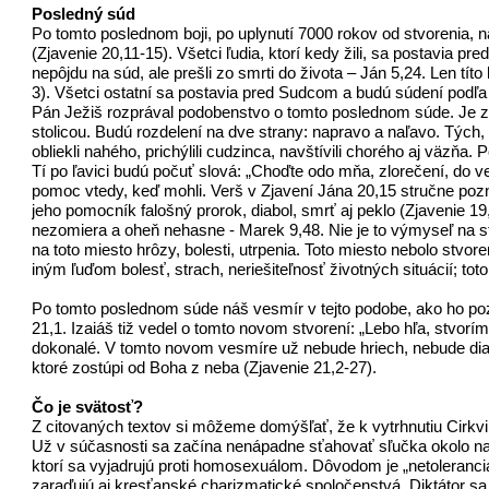
Posledný súd
Po tomto poslednom boji, po uplynutí 7000 rokov od stvorenia, 
(Zjavenie 20,11-15). Všetci ľudia, ktorí kedy žili, sa postavia pre
nepôjdu na súd, ale prešli zo smrti do života – Ján 5,24. Len t
3). Všetci ostatní sa postavia pred Sudcom a budú súdení podľa
Pán Ježiš rozprával podobenstvo o tomto poslednom súde. Je zaz
stolicou. Budú rozdelení na dve strany: napravo a naľavo. Tých, 
obliekli nahého, prichýlili cudzinca, navštívili chorého aj väzňa. 
Tí po ľavici budú počuť slová: „Choďte odo mňa, zlorečení, do ve
pomoc vtedy, keď mohli. Verš v Zjavení Jána 20,15 stručne pozna
jeho pomocník falošný prorok, diabol, smrť aj peklo (Zjavenie 19,
nezomiera a oheň nehasne - Marek 9,48. Nie je to výmyseľ na str
na toto miesto hrôzy, bolesti, utrpenia. Toto miesto nebolo stvo
iným ľuďom bolesť, strach, neriešiteľnosť životných situácií; toto 
Po tomto poslednom súde náš vesmír v tejto podobe, ako ho poz
21,1. Izaiáš tiž vedel o tomto novom stvorení: „Lebo hľa, stvor
dokonalé. V tomto novom vesmíre už nebude hriech, nebude dia
ktoré zostúpi od Boha z neba (Zjavenie 21,2-27).
Čo je svätosť?
Z citovaných textov si môžeme domýšľať, že k vytrhnutiu Cirkvi
Už v súčasnosti sa začína nenápadne sťahovať sľučka okolo nas
ktorí sa vyjadrujú proti homosexuálom. Dôvodom je „netoleranci
zaraďujú aj kresťanské charizmatické spoločenstvá. Diktátor sa