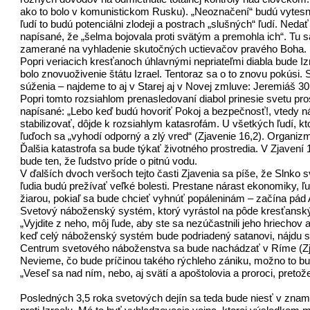
ako to bolo v komunistickom Rusku). „Neoznačení“ budú vytesnen
ľudí to budú potenciálni zlodeji a postrach „slušných“ ľudí. Ned
napísané, že „šelma bojovala proti svätým a premohla ich“. Tu 
zamerané na vyhladenie skutočných uctievačov pravého Boha.
Popri veriacich kresťanoch úhlavnými nepriateľmi diabla bude I
bolo znovuoživenie štátu Izrael. Tentoraz sa o to znovu pokúsi
súženia – najdeme to aj v Starej aj v Novej zmluve: Jeremiáš 3
Popri tomto rozsiahlom prenasledovaní diabol prinesie svetu pr
napísané: „Lebo keď budú hovoriť Pokoj a bezpečnosť!, vtedy náh
stabilizovať, dôjde k rozsiahlym katasrofám. U všetkých ľudí, kt
ľuďoch sa „vyhodí odporný a zlý vred“ (Zjavenie 16,2). Organ
Ďalšia katastrofa sa bude týkať životného prostredia. V Zjavení 
bude ten, že ľudstvo príde o pitnú vodu.
V ďalších dvoch veršoch tejto časti Zjavenia sa píše, že Slnko
ľudia budú prežívať veľké bolesti. Prestane nárast ekonomiky,
žiarou, pokiaľ sa bude chcieť vyhnúť popáleninám – začína pád An
Svetový náboženský systém, ktorý vyrástol na pôde kresťanských
„Vyjdite z neho, môj ľude, aby ste sa nezúčastnili jeho hriechov 
keď celý náboženský systém bude podriadený satanovi, nájdu sa v
Centrum svetového náboženstva sa bude nachádzať v Ríme (Zjave
Nevieme, čo bude príčinou takého rýchleho zániku, možno to bu
„Veseľ sa nad ním, nebo, aj svätí a apoštolovia a proroci, preto
Posledných 3,5 roka svetových dejín sa teda bude niesť v znam