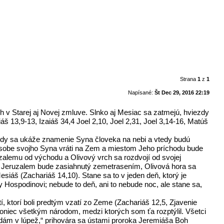
Strana
1
z
1
Napísané:
Št Dec 29, 2016 22:19
h v Starej aj Novej zmluve. Slnko aj Mesiac sa zatmejú, hviezdy
 13,9-13, Izaiáš 34,4 Joel 2,10, Joel 2,31, Joel 3,14-16, Matúš
vtedy sa ukáže znamenie Syna človeka na nebi a vtedy budú
osobe svojho Syna vráti na Zem a miestom Jeho príchodu bude
uzalemu od východu a Olivový vrch sa rozdvojí od svojej
 Aj Jeruzalem bude zasiahnutý zemetrasením, Olivová hora sa
siáš (Zachariáš 14,10). Stane sa to v jeden deň, ktorý je
y Hospodinovi; nebude to deň, ani to nebude noc, ale stane sa,
í, ktorí boli predtým vzatí zo Zeme (Zachariáš 12,5, Zjavenie
 koniec všetkým národom, medzi ktorých som ťa rozptýlil. Všetci
pujú, dám v lúpež,“ prihovára sa ústami proroka Jeremiáša Boh