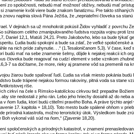
í zo spoločnosti, nebudú mať možnosť obživy, nebudú mať prístup ku
ať si znamenie kvôli viere bude znakom fanatizmu. Pre takto stíhaných
sa znovu naplnia slová Pána Ježiša, že „nepriateľmi človeka sa stan
zrael. V dejinách sa už mnohokrát pokúsil Židov vyhladiť z povrchu 
. So súhlasom celého zmanipulovaného ľudstva rozpúta vojnu proti I
0,7, Daniel 12,1, Matúš 24,21. Preto Jakobovho, lebo sa bude týkať 
osperitu. Ľudia budú spokojní a bude sa zdať, že veľké spoločenské 
le na nich príde zahynutie. . .“ (1.Tesaloničanom 5,3). V čase, keď
orí budú mať na sebe znamenie šelmy, dôjde k nejakej reakcii ich org
izmus človeka bude reagovať na cudzí element v sebe vznikom zhubn
16,3-7 sa dočítame, že more, rieky aj pramene vôd sa premenili na krv
 svojou žiarou bude spaľovať ľudí. Ľudia sa však miesto pokánia bu
 ľudstvo bude trápené nejakou formou rakoviny, pitná voda sa stane 
tikristovej ríše.
 cirkví na čele s Rímsko-katolíckou cirkvou tiež prepadne Božiemu s
a aby ste nedostali z jeho rán. Lebo jeho hriechy dosiahli až do neba 
 ňom ľudia, ktorí budú ctiteľmi pravého Boha. A práve týchto anjel 
nie 17. kapitola + 18,10). Toto mesto bude spálené ohňom v priebeh
de prírodná katastrofa, možno teroristický útok. Výsledkom bude zr
že Boh vykonal váš súd na ňom,“ (Zjavenie 18,20).
ení spoločenských a prírodných katastrof, v znamení prenasledovania