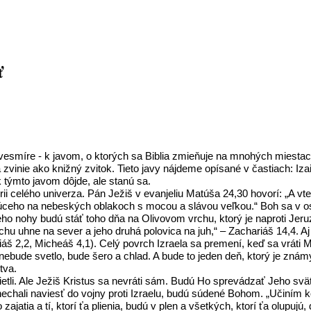
ť
vesmíre - k javom, o ktorých sa Biblia zmieňuje na mnohých miestac
nie ako knižný zvitok. Tieto javy nájdeme opísané v častiach: Izaiáš
 týmto javom dôjde, ale stanú sa.
rii celého univerza. Pán Ježiš v evanjeliu Matúša 24,30 hovorí: „A 
júceho na nebeských oblakoch s mocou a slávou veľkou.“ Boh sa v 
eho nohy budú stáť toho dňa na Olivovom vrchu, ktorý je naproti Jer
rchu uhne na sever a jeho druhá polovica na juh,“ – Zachariáš 14,4.
áš 2,2, Micheáš 4,1). Celý povrch Izraela sa premení, keď sa vráti Me
nebude svetlo, bude šero a chlad. A bude to jeden deň, ktorý je znám
tva.
etli. Ale Ježiš Kristus sa nevráti sám. Budú Ho sprevádzať Jeho svät
a nechali naviesť do vojny proti Izraelu, budú súdené Bohom. „Učiním
u do zajatia a tí, ktorí ťa plienia, budú v plen a všetkých, ktorí ťa olu