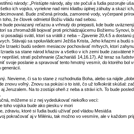
ostihnú národy: „Pristúpte národy, aby ste počuli a ľudia pozorujte uš
ko ich vojsko, vyriekne nad nimi kliatbu úplnej záhuby a skazí ich, v
zdecimované. Bude zničená príroda, zamorené vody, vyčerpané príro
 toho, že človek odmietol Božiu vládu nad sebou.
n bude poviazaný reťazou a vrhnutý do priepasti, kde bude uväznený t
, ktorí sa zhromaždili bojovať proti prichádzajúcemu Božiemu Synovi,
si posadajú svätí, ktorí sa vrátili z neba – Zjavenie 20,4.5 a dostanú 
 mŕtvych. Stávajú sa spoluvládcami Ježiša Krista, Jeho kňazmi a budú s
e Izraelci budú sedem mesiacov pochovávať mŕtvych, ktorí zahynuli 
Izraela sa stane národ kňazov a všetko v ich zemi bude zasvätené 
y neprišiel, stratí požehnanie (Zachariáš 14,16.17). Až teraz sa ľud
iť svoje poslanie a spravovať tento hmotný vesmír, do ktorého bol vs
 generácií.
ný. Nevieme, či sa to stane z rozhodnutia Boha, alebo sa nájde „dob
znovu voľný. Znovu sa pokúsi o to isté, čo už toľkokrát skúšal: z
 aj Jeruzalem. Na to zostúpi oheň z neba a strávi ich. To bude posle
.
tručná, môžeme si z nej vydedukovať niekoľko vecí:
že toho vojska bude ako piesku v mori
ite, zdraviu, ktoré si ľudia budú užívať pod vládou Mesiáša
ozvoj pokračovať aj v Miléniu, tak možno vo vesmíre, ale v každom p