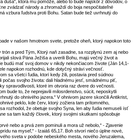
rá duša“, ktorá mu pomôže, alebo to bude najskôr z dôvodov, o
ačne zvádzať národy a zhromaždí do boja nespočitateľné
dná vzbura ľudstva proti Bohu. Satan bude tiež uvrhnutý do
rípade v našom hmotnom svete, pretože oheň, ktorý napokon toto
ly trón a pred Tým, Ktorý naň zasadne, sa rozplynú zem aj nebo
 prijali slová Pána Ježiša a uverili Bohu, majú večný život a
, kde budú mať svoj domov v nikdy nekončiacom živote (Ján 14,1-
tele napokon rozhodnú, kde dotyčný strávi večnosť.
 sa všetci ľudia, ktorí kedy žili, postavia pred súdnou
ali počas svojho života: dali hladnému jesť, smädnému piť,
utky spravodlivosti, ktoré im otvoria raz dvere do večnosti.
m bude to, že neprejavili milosrdenstvo, súcit, neposkytli
nutý do ohnivého jazera.“ V ohnivom jazere skončili Antikrist,
o ohnivé peklo, kde červ, ktorý zožiera tam prítomného,
sa rozhodol, že obetuje svojho Syna, len aby ľudia nemuseli ísť
stane sa tam každý človek, ktorý svojimi skutkami spôsobuje
rvé nebo a prvá zem pominuli a mora už nebolo,“ - Zjavenie
rídu na myseľ,“ - Izaiáš 65,17. Boh stvorí niečo úplne nové,
 nového sveta v podobe nebeského mesta, nového Jeruzalema,