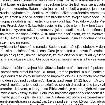
sí byť zánik Izraela ako vo forme krajiny, tak aj vo forme národa. Me
 štát Izrael je stále prítomným svedkom toho, že Boh existuje a vlá
 aj v tomto vesmíre. Satan to vie (na rozdiel od ľudí) a preto je je
 Izraela a vyhubením učeníkov Mesiáša – čiže odstránením reprezent
íše, že satan a jeho služobníci prostredníctvom svojich vyslancov – 
to vojna sa odohrá na mieste, ktorá sa volá Haar Megiddo – údolie Me
jne. Prorok Joel v 3. kapitole svojej knihy píše o tom, že v tom čas
eď to bude vyzerať tak, že svetové vojská obsadia Izrael, skutočnosť 
ed návratom Mesiáša Ježiša. Aj tu môžeme čítať o tom, že sa svetové v
le 38,10-23 a kapitole 39,1-21. Tu popisovaná vojna sa odohrá v naši
kú zem ako mračno.
vyhladenie židovského národa. Bude to najstrašnejšie obdobie v deji
izraelská spoločnosť rozdelená. Časť je ochotná ustupovať Palestín
 sa po celej zemi, hovorí Hospodin, že dve čiastky v nej budú vypliene
im ich, ako skúšajú zlato. On bude vzývať moje meno a ja ho vyslyší
úfalstve obrátia k svojmu Mesiášovi a budú robiť celonárodné pokáni
obrátia svoj zreteľ ku mne, ku tomu, ktorého prebodli a budú nariek
O výsledku tejto vojny nerozhodne napokon človek. Do tohoto boja za
 to deň súdu nad vojskami Antikrista. Zachariáš 14,12 hovorí: „A tot
vojich nohách a jeho oči sa rozlejú vo svojich dierach a jeho jazyk zh
vesmíre - k javom, o ktorých sa Biblia zmieňuje na mnohých miestac
nie ako knižný zvitok. Tieto javy nájdeme opísané v častiach: Izaiáš
k týmto javom dôjde, ale stanú sa. Nastane tiež obrovské zemetrasen
nné zemetrasenia naznačujú, že sa pod zemskou kôrou hýbu obrovsk