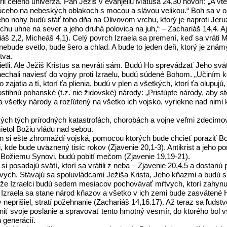
rii celého univerza. Pán Ježiš v evanjeliu Matúša 24,30 hovorí: „A 
júceho na nebeských oblakoch s mocou a slávou velikou.“ Boh sa v 
eho nohy budú stáť toho dňa na Olivovom vrchu, ktorý je naproti Jer
vrchu uhne na sever a jeho druhá polovica na juh,“ – Zachariáš 14,4
áš 2,2, Micheáš 4,1). Celý povrch Izraela sa premení, keď sa vráti Me
nebude svetlo, bude šero a chlad. A bude to jeden deň, ktorý je znám
tva.
etli. Ale Ježiš Kristus sa nevráti sám. Budú Ho sprevádzať Jeho svät
a nechali naviesť do vojny proti Izraelu, budú súdené Bohom. „Učiním
u do zajatia a tí, ktorí ťa plienia, budú v plen a všetkých, ktorí ťa ol
ostihnú pohanské (t.z. nie židovské) národy: „Pristúpte národy, aby st
všetky národy a rozľútený na všetko ich vojsko, vyriekne nad nimi kli
kých tých prírodných katastrofách, chorobách a vojne veľmi zdecim
ietol Božiu vládu nad sebou.
tan si ešte zhromaždí vojská, pomocou ktorých bude chcieť poraziť B
kde bude uväznený tisíc rokov (Zjavenie 20,1-3). Antikrist a jeho p
mu Božiemu Synovi, budú pobití mečom (Zjavenie 19,19-21).
si posadajú svätí, ktorí sa vrátili z neba – Zjavenie 20,4.5 a dostanú 
 mŕtvych. Stávajú sa spoluvládcami Ježiša Krista, Jeho kňazmi a budú s
e Izraelci budú sedem mesiacov pochovávať mŕtvych, ktorí zahynuli 
Izraela sa stane národ kňazov a všetko v ich zemi bude zasvätené 
y neprišiel, stratí požehnanie (Zachariáš 14,16.17). Až teraz sa ľud
iť svoje poslanie a spravovať tento hmotný vesmír, do ktorého bol vs
 generácií.