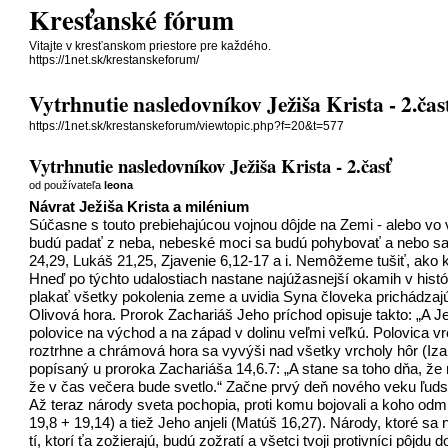
Kresťanské fórum
Vitajte v kresťanskom priestore pre každého.
https://1net.sk/krestanskeforum/
Vytrhnutie nasledovníkov Ježiša Krista - 2.čas
https://1net.sk/krestanskeforum/viewtopic.php?f=20&t=577
Vytrhnutie nasledovníkov Ježiša Krista - 2.časť
od používateľa
leona
Návrat Ježiša Krista a milénium
Súčasne s touto prebiehajúcou vojnou dôjde na Zemi - alebo vo 
budú padať z neba, nebeské moci sa budú pohybovať a nebo sa zvi
24,29, Lukáš 21,25, Zjavenie 6,12-17 a i. Nemôžeme tušiť, ako k
Hneď po týchto udalostiach nastane najúžasnejší okamih v histó
plakať všetky pokolenia zeme a uvidia Syna človeka prichádza
Olivová hora. Prorok Zachariáš Jeho príchod opisuje takto: „A J
polovice na východ a na západ v dolinu veľmi veľkú. Polovica v
roztrhne a chrámová hora sa vyvýši nad všetky vrcholy hôr (Izai
popísaný u proroka Zachariáša 14,6.7: „A stane sa toho dňa, že 
že v čas večera bude svetlo.“ Začne prvý deň nového veku ľuds
Až teraz národy sveta pochopia, proti komu bojovali a koho odmi
19,8 + 19,14) a tiež Jeho anjeli (Matúš 16,27). Národy, ktoré s
tí, ktorí ťa zožierajú, budú zožratí a všetci tvoji protivníci pôjd