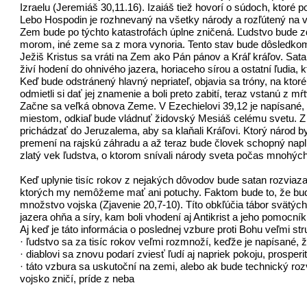
Izraelu (Jeremiáš 30,11.16). Izaiáš tiež hovorí o súdoch, ktoré p
Lebo Hospodin je rozhnevaný na všetky národy a rozľútený na všet
Zem bude po týchto katastrofách úplne zničená. Ľudstvo bude 
morom, iné zeme sa z mora vynoria. Tento stav bude dôsledkom
Ježiš Kristus sa vráti na Zem ako Pán pánov a Kráľ kráľov. Sata
živí hodení do ohnivého jazera, horiaceho sírou a ostatní ľudia
Keď bude odstránený hlavný nepriateľ, objavia sa tróny, na ktoré 
odmietli si dať jej znamenie a boli preto zabití, teraz vstanú z
Začne sa veľká obnova Zeme. V Ezechielovi 39,12 je napísané, ž
miestom, odkiaľ bude vládnuť židovský Mesiáš celému svetu. Z 
prichádzať do Jeruzalema, aby sa klaňali Kráľovi. Ktorý národ b
premení na rajskú záhradu a až teraz bude človek schopný napln
zlatý vek ľudstva, o ktorom snívali národy sveta počas mnohých
Keď uplynie tisíc rokov z nejakých dôvodov bude satan rozviaza
ktorých my nemôžeme mať ani potuchy. Faktom bude to, že bude 
množstvo vojska (Zjavenie 20,7-10). Títo obkľúčia tábor svätých
jazera ohňa a síry, kam boli vhodení aj Antikrist a jeho pomocník
Aj keď je táto informácia o poslednej vzbure proti Bohu veľmi s
· ľudstvo sa za tisíc rokov veľmi rozmnoží, keďže je napísané, 
· diablovi sa znovu podarí zviesť ľudí aj napriek pokoju, prosper
· táto vzbura sa uskutoční na zemi, alebo ak bude technický r
vojsko zničí, príde z neba