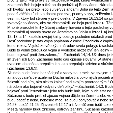
proti Izraelu. Má to byť vyhladzovacia vojna, ktorej výsledkom mu
znamená Boh bojuje a tiež sa dá preložiť aj Boh vládne. Národ a
ich kvality, ale preto, lebo sú veľvyslancami Boha na tejto Zemi
podarí väčšinu ľudstva dostať pod svoj priamy vplyv, zničením
vesmír, ktorý bol stvorený pre človeka. V Zjavení 16,13.14 sa p
svetových vládcov, aby sa zhromaždili do boja proti Izraelu. Tá
Mnohé prorocké knihy Starej zmluvy hovoria o tejto poslednej vo
zhromaždí aj národy sveta do Jozafatovho údolia v Izraeli. Aj k
12.,13. a 14. kapitole svojej knihy opisuje posledné udalosti pr
Dosť podrobne je táto vojna popísaná v knihe Ezechiela v kapito
konci rokov. Vojská zo všetkých národov sveta pokryjú izraels
Bude to veľmi zdrcujúca vojna a výsledok môže byť len jediný – 
bude bojovať proti Jeruzalemu,“ – Zachariáš 14,14. Už dnes je 
im zveril ich Boh. Zachariáš tento čas opisuje slovami: „A stane
uvediem do ohňa a prepálim ich, ako prepaľujú striebro a skús
(Zachariáš 13,8.9).
Situácia bude úplne beznádejná a vtedy sa Izraelci vo svojom z
a na obyvateľa Jeruzalema Ducha milosti a pokorných prosieb a 
žalostiť nad ním, ako niekto žalostí nad svojím prvorodeným.“ 
národom ako bojoval kedysi v deň bitky,“ – Zachariáš 14,3. Bude
bojovať proti Jeruzalemu: jeho telo bude hniť, kým bude stáť na s
Súčasne s touto prebiehajúcou vojnou dôjde na Zemi - alebo vo 
budú padať z neba, nebeské moci sa budú pohybovať a nebo sa zvi
24,29, Lukáš 21,25, Zjavenie 6,12-17 a i. Nemôžeme tušiť, ako 
Mestá národov budú zničené, ostrovy zaniknú. Súčasné každode