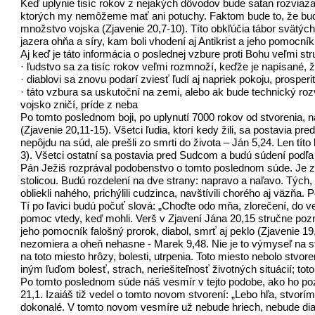
Keď uplynie tisíc rokov z nejakých dôvodov bude satan rozviaza
ktorých my nemôžeme mať ani potuchy. Faktom bude to, že bude 
množstvo vojska (Zjavenie 20,7-10). Títo obkľúčia tábor svätých
jazera ohňa a síry, kam boli vhodení aj Antikrist a jeho pomocník
Aj keď je táto informácia o poslednej vzbure proti Bohu veľmi s
· ľudstvo sa za tisíc rokov veľmi rozmnoží, keďže je napísané, 
· diablovi sa znovu podarí zviesť ľudí aj napriek pokoju, prosper
· táto vzbura sa uskutoční na zemi, alebo ak bude technický r
vojsko zničí, príde z neba
Po tomto poslednom boji, po uplynutí 7000 rokov od stvorenia, 
(Zjavenie 20,11-15). Všetci ľudia, ktorí kedy žili, sa postavia pre
nepôjdu na súd, ale prešli zo smrti do života – Ján 5,24. Len t
3). Všetci ostatní sa postavia pred Sudcom a budú súdení podľa
Pán Ježiš rozprával podobenstvo o tomto poslednom súde. Je zaz
stolicou. Budú rozdelení na dve strany: napravo a naľavo. Tých, 
obliekli nahého, prichýlili cudzinca, navštívili chorého aj väzňa. 
Tí po ľavici budú počuť slová: „Choďte odo mňa, zlorečení, do ve
pomoc vtedy, keď mohli. Verš v Zjavení Jána 20,15 stručne pozna
jeho pomocník falošný prorok, diabol, smrť aj peklo (Zjavenie 19,
nezomiera a oheň nehasne - Marek 9,48. Nie je to výmyseľ na str
na toto miesto hrôzy, bolesti, utrpenia. Toto miesto nebolo stvo
iným ľuďom bolesť, strach, neriešiteľnosť životných situácií; toto 
Po tomto poslednom súde náš vesmír v tejto podobe, ako ho poz
21,1. Izaiáš tiž vedel o tomto novom stvorení: „Lebo hľa, stvor
dokonalé. V tomto novom vesmíre už nebude hriech, nebude dia