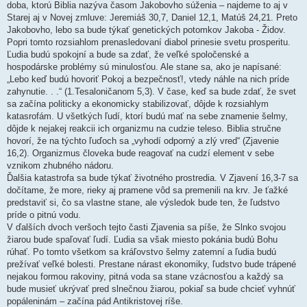
doba, ktorú Biblia nazýva časom Jakobovho súženia – najdeme to aj v
Starej aj v Novej zmluve: Jeremiáš 30,7, Daniel 12,1, Matúš 24,21. Preto
Jakobovho, lebo sa bude týkať genetických potomkov Jakoba - Židov.
Popri tomto rozsiahlom prenasledovaní diabol prinesie svetu prosperitu.
Ľudia budú spokojní a bude sa zdať, že veľké spoločenské a
hospodárske problémy sú minulosťou. Ale stane sa, ako je napísané:
„Lebo keď budú hovoriť Pokoj a bezpečnosť!, vtedy náhle na nich príde
zahynutie. . .“ (1.Tesaloničanom 5,3). V čase, keď sa bude zdať, že svet
sa začína politicky a ekonomicky stabilizovať, dôjde k rozsiahlym
katasrofám. U všetkých ľudí, ktorí budú mať na sebe znamenie šelmy,
dôjde k nejakej reakcii ich organizmu na cudzie teleso. Biblia stručne
hovorí, že na týchto ľuďoch sa „vyhodí odporný a zlý vred“ (Zjavenie
16,2). Organizmus človeka bude reagovať na cudzí element v sebe
vznikom zhubného nádoru.
Ďalšia katastrofa sa bude týkať životného prostredia. V Zjavení 16,3-7 sa
dočítame, že more, rieky aj pramene vôd sa premenili na krv. Je ťažké
predstaviť si, čo sa vlastne stane, ale výsledok bude ten, že ľudstvo
príde o pitnú vodu.
V ďalších dvoch veršoch tejto časti Zjavenia sa píše, že Slnko svojou
žiarou bude spaľovať ľudí. Ľudia sa však miesto pokánia budú Bohu
rúhať. Po tomto všetkom sa kráľovstvo šelmy zatemní a ľudia budú
prežívať veľké bolesti. Prestane nárast ekonomiky, ľudstvo bude trápené
nejakou formou rakoviny, pitná voda sa stane vzácnosťou a každý sa
bude musieť ukrývať pred slnečnou žiarou, pokiaľ sa bude chcieť vyhnúť
popáleninám – začína pád Antikristovej ríše.