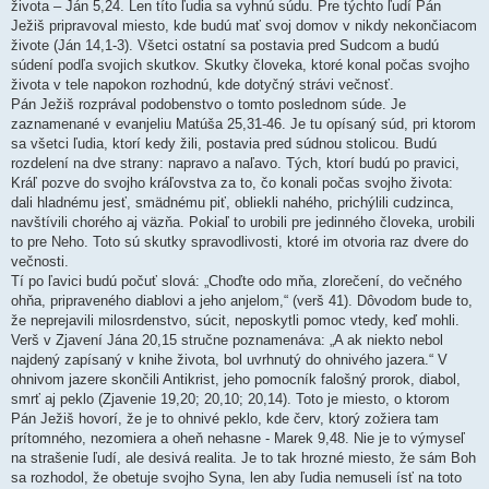
života – Ján 5,24. Len títo ľudia sa vyhnú súdu. Pre týchto ľudí Pán
Ježiš pripravoval miesto, kde budú mať svoj domov v nikdy nekončiacom
živote (Ján 14,1-3). Všetci ostatní sa postavia pred Sudcom a budú
súdení podľa svojich skutkov. Skutky človeka, ktoré konal počas svojho
života v tele napokon rozhodnú, kde dotyčný strávi večnosť.
Pán Ježiš rozprával podobenstvo o tomto poslednom súde. Je
zaznamenané v evanjeliu Matúša 25,31-46. Je tu opísaný súd, pri ktorom
sa všetci ľudia, ktorí kedy žili, postavia pred súdnou stolicou. Budú
rozdelení na dve strany: napravo a naľavo. Tých, ktorí budú po pravici,
Kráľ pozve do svojho kráľovstva za to, čo konali počas svojho života:
dali hladnému jesť, smädnému piť, obliekli nahého, prichýlili cudzinca,
navštívili chorého aj väzňa. Pokiaľ to urobili pre jedinného človeka, urobili
to pre Neho. Toto sú skutky spravodlivosti, ktoré im otvoria raz dvere do
večnosti.
Tí po ľavici budú počuť slová: „Choďte odo mňa, zlorečení, do večného
ohňa, pripraveného diablovi a jeho anjelom,“ (verš 41). Dôvodom bude to,
že neprejavili milosrdenstvo, súcit, neposkytli pomoc vtedy, keď mohli.
Verš v Zjavení Jána 20,15 stručne poznamenáva: „A ak niekto nebol
najdený zapísaný v knihe života, bol uvrhnutý do ohnivého jazera.“ V
ohnivom jazere skončili Antikrist, jeho pomocník falošný prorok, diabol,
smrť aj peklo (Zjavenie 19,20; 20,10; 20,14). Toto je miesto, o ktorom
Pán Ježiš hovorí, že je to ohnivé peklo, kde červ, ktorý zožiera tam
prítomného, nezomiera a oheň nehasne - Marek 9,48. Nie je to výmyseľ
na strašenie ľudí, ale desivá realita. Je to tak hrozné miesto, že sám Boh
sa rozhodol, že obetuje svojho Syna, len aby ľudia nemuseli ísť na toto