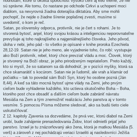
hodnotám, ktoré si okolitá spoločnosť vysoko cení aj keď vieme, že nie
sú správne. Ale tomu, čo nastane po odchode Cirkvi a uchopení moci
diablom, sa nevyrovná žiadna doterajšia diktatúra. Aby sme mohli
pochopiť, že nejde o žiadne šírenie poplašnej zvesti, musíme si
uvedomiť, o kom je reč.
Satan, po slovensky odporca, protivník, nie je čert s rohami. Je to
stvorená bytosť, anjel, ktorý svojou krásou a inteligenciou neporovnateľne
prevyšuje aj toho najkrajšieho a najgeniálnejšieho človeka. Jeho pôvod,
úloha v nebi, jeho pád - to všetko je opísané v knihe proroka Ezechiela
28,12-19. Satan nie je jeho meno, ale vyjadrenie toho, čo robí: vystupuje
ako Boží protivník, rebel, ktorý chce prevziať vládu a moc. Človek, ktorý
je stvorený na Boží obraz, je jeho prirodzeným nepriateľom. Preto každý,
kto si myslí, že so satanom sa dá dohodnúť, je v pozícii myšky, ktorá sa
chce skamarátiť s kocúrom. Satan nie je ľudomil, ale vrah a klamár od
počiatku – tak to povedal sám Boží Syn, ktorý ho osobne pozná (Ján
8,44). A keď sa táto mocná bytosť ujme vlády na Zemi, jeho prvým
cieľom bude vyhladenie každého, kto uctieva skutočného Boha – Boha,
ktorého post chce obsadiť a ďalším cieľom bude zabrániť návratu
Mesiáša na Zem a tým znemožniť realizáciu Jeho panstva aj v tomto
vesmíre. S pomocou Písma môžeme sledovať, ako sa budú tieto ciele
uskutočňovať.
Z 12. kapitoly Zjavenia sa dozvedáme, že prvá vec, ktorú diabol na Zemi
urobí, bude zahájenie prenasledovania Židov, ktorí odmietli prijať jeho
panstvo. Izrael je tu znázorňovaný ako žena, ktorá je matkou Mesiáša (5.
verš) a zároveň z nej pochádzajú veriaci Izraeliti aj nasledovníci Ježiša