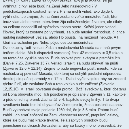
Krista (17. verš). Môže sa vynoriť otázka, ako je to možné, že po
vytrhnutí cirkvi ešte budú na Zemi Jeho nasledovníci? V
predchádzajúcich častiach sme z Písma mohli vidieť, ako dôjde k
vytrhnutiu. Je zrejmé, že na Zemi zostane veľké množstvo ľudí, ktorí
teraz viac alebo menej intenzívne žijú náboženským životom, ale nikdy
sa celkom neoddelili od spôsobov tohoto sveta. Každý jeden veriaci
človek, ktorý tu zostane po vytrhnutí, sa bude musieť rozhodnúť, či chce
naďalej nasledovať Ježiša, alebo Ho opustí. Iná možnosť nebude. A tí,
ktorí sa rozhodnú pre Neho, pôjdu cestou mučeníctva.
Dve skupiny ľudí: veriaci Židia a nasledovníci Mesiáša sa stanú prvým
terčom diabla. Má k dispozícii vymeraný čas: 42 mesiacov = 3,5 roka a
on tento čas využije naplno. Bude bojovať proti svätým a premôže ich
(Daniel 7,25, Zjavenie 13,7). Veriaci Izraeliti sa budú skrývať na púšti
(Zjavenie 12,6 + 12,14). Zrejme to bude negevská púšť, miesto, kde sa
nachádza aj pevnosť Masada, do ktorej sa uchýlili poslední odporcovia
rímskej okupačnej armády v r. 72 n.l. Diabol vyšle vojsko, aby sa zmocnil
týchto ľudí, ale zasiahne Boh a toto vojsko bude zničené (Zjavenie
12,15.16). V Izraeli povstanú dvaja proroci, Boží svedkovia, ktorí dostanú
od Boha obrovskú moc. Ich pôsobenie je opísané v Zjavení v 11. kapitole
a píše o nich aj prorok Zachariáš v 4. kapitole svojej knihy. Títo dvaja
svedkovia budú trestať obyvateľov Zeme pre to, že sa poklonili satanovi.
Budú vykonávať svoje poslanie 1260 dní, čo je 3,5 roka. Potom budú
zabití. Ich smrť spôsobí na Zemi všeobecnú radosť, prepuknú oslavy,
ktoré ale budú mať krátke trvanie. Telá zabitých prorokov budú
ponechané na uliciach Jeruzalema, aby sa každý mohol presvedčiť, že