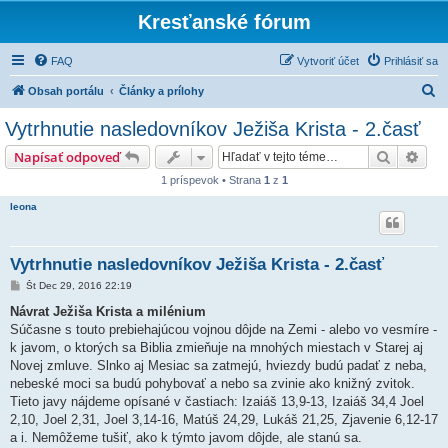
Kresťanské fórum
FAQ
Vytvoriť účet
Prihlásiť sa
H
Obsah portálu
Články a prílohy
ľ
Vytrhnutie nasledovníkov Ježiša Krista - 2.časť
a
Hľadať
Rozš
Napísať odpoveď
d
1 príspevok • Strana
1
z
1
a
leona
ť
Vytrhnutie nasledovníkov Ježiša Krista - 2.časť
P
Št Dec 29, 2016 22:19
r
í
Návrat Ježiša Krista a milénium
s
Súčasne s touto prebiehajúcou vojnou dôjde na Zemi - alebo vo vesmíre -
p
e
k javom, o ktorých sa Biblia zmieňuje na mnohých miestach v Starej aj
v
Novej zmluve. Slnko aj Mesiac sa zatmejú, hviezdy budú padať z neba,
o
k
nebeské moci sa budú pohybovať a nebo sa zvinie ako knižný zvitok.
Tieto javy nájdeme opísané v častiach: Izaiáš 13,9-13, Izaiáš 34,4 Joel
2,10, Joel 2,31, Joel 3,14-16, Matúš 24,29, Lukáš 21,25, Zjavenie 6,12-17
a i. Nemôžeme tušiť, ako k týmto javom dôjde, ale stanú sa.