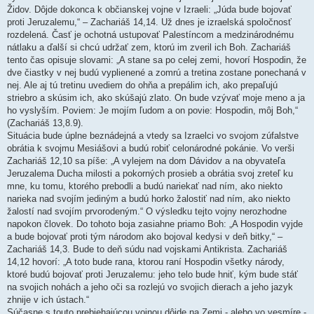
Židov. Dôjde dokonca k občianskej vojne v Izraeli: „Júda bude bojovať
proti Jeruzalemu,“ – Zachariáš 14,14. Už dnes je izraelská spoločnosť
rozdelená. Časť je ochotná ustupovať Palestíncom a medzinárodnému
nátlaku a ďalší si chcú udržať zem, ktorú im zveril ich Boh. Zachariáš
tento čas opisuje slovami: „A stane sa po celej zemi, hovorí Hospodin, že
dve čiastky v nej budú vyplienené a zomrú a tretina zostane ponechaná v
nej. Ale aj tú tretinu uvediem do ohňa a prepálim ich, ako prepaľujú
striebro a skúsim ich, ako skúšajú zlato. On bude vzývať moje meno a ja
ho vyslyším. Poviem: Je mojím ľudom a on povie: Hospodin, môj Boh,“
(Zachariáš 13,8.9).
Situácia bude úplne beznádejná a vtedy sa Izraelci vo svojom zúfalstve
obrátia k svojmu Mesiášovi a budú robiť celonárodné pokánie. Vo verši
Zachariáš 12,10 sa píše: „A vylejem na dom Dávidov a na obyvateľa
Jeruzalema Ducha milosti a pokorných prosieb a obrátia svoj zreteľ ku
mne, ku tomu, ktorého prebodli a budú nariekať nad ním, ako niekto
narieka nad svojím jediným a budú horko žalostiť nad ním, ako niekto
žalostí nad svojím prvorodeným.“ O výsledku tejto vojny nerozhodne
napokon človek. Do tohoto boja zasiahne priamo Boh: „A Hospodin vyjde
a bude bojovať proti tým národom ako bojoval kedysi v deň bitky,“ –
Zachariáš 14,3. Bude to deň súdu nad vojskami Antikrista. Zachariáš
14,12 hovorí: „A toto bude rana, ktorou raní Hospodin všetky národy,
ktoré budú bojovať proti Jeruzalemu: jeho telo bude hniť, kým bude stáť
na svojich nohách a jeho oči sa rozlejú vo svojich dierach a jeho jazyk
zhnije v ich ústach.“
Súčasne s touto prebiehajúcou vojnou dôjde na Zemi - alebo vo vesmíre -