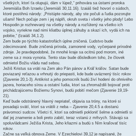
všetkých, ktorí ťa olupujú, dám v lúpež,“ prihovára sa ústami proroka
Jeremiáša Boh Izraelu (Jeremiáš 30,11.16). Izaiáš tiež hovorí o súdoch,
ktoré postihnú národy: „Pristúpte národy, aby ste počuli a ľudia pozorujte
ušami! Nech počuje zem i jej náplň, okruh sveta i všetky jeho plody! Lebo
Hospodin je rozhnevaný na všetky národy a rozľútený na všetko ich
vojsko, vyriekne nad nimi kliatbu úplnej záhuby a skazí ich, vydá ich na
pobitie,“ (Izaiáš 34,1.2).
Zem bude po týchto katastrofách úplne zničená. Ľudstvo bude
zdecimované. Bude zničená príroda, zamorené vody, vyčerpané prírodné
zdroje. Je pravdepodobné, že mnohé kraje sa ocitnú pod morom, iné
zeme sa z mora vynoria. Tento stav bude dôsledkom toho, že človek
odmietol Božiu vládu nad sebou.
Ježiš Kristus sa vráti na Zem ako Pán pánov a Kráľ kráľov. Satan bude
poviazaný reťazou a vrhnutý do priepasti, kde bude uväznený tisíc rokov
(Zjavenie 20,1-3). Antikrist a jeho pomocník budú živí hodení do ohnivého
jazera, horiaceho sírou a ostatní ľudia, ktorí sa zhromaždili bojovať proti
prichádzajúcemu Božiemu Synovi, budú pobití mečom (Zjavenie 19,19-
21).
Keď bude odstránený hlavný nepriateľ, objavia sa tróny, na ktoré si
posadajú svätí, ktorí sa vrátili z neba – Zjavenie 20,4.5 a dostanú
právomoci sudcov. Všetci tí, ktorí sa odmietli pokloniť šelme a odmietli si
dať jej znamenie a boli preto zabití, teraz vstanú z mŕtvych. Stávajú sa
spoluvládcami Ježiša Krista, Jeho kňazmi a budú s Ním kraľovať tisíc
rokov.
Začne sa veľká obnova Zeme. V Ezechielovi 39,12 je napísané, že