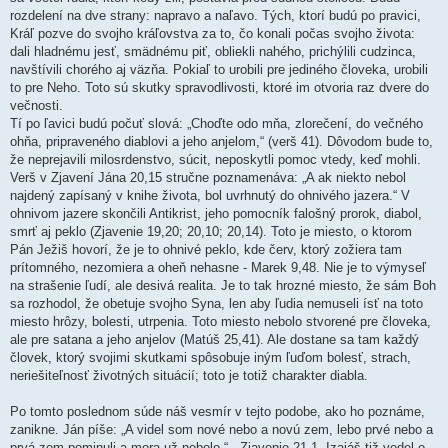
rozdelení na dve strany: napravo a naľavo. Tých, ktorí budú po pravici,
Kráľ pozve do svojho kráľovstva za to, čo konali počas svojho života:
dali hladnému jesť, smädnému piť, obliekli nahého, prichýlili cudzinca,
navštívili chorého aj väzňa. Pokiaľ to urobili pre jediného človeka, urobili
to pre Neho. Toto sú skutky spravodlivosti, ktoré im otvoria raz dvere do
večnosti.
Tí po ľavici budú počuť slová: „Choďte odo mňa, zlorečení, do večného
ohňa, pripraveného diablovi a jeho anjelom,“ (verš 41). Dôvodom bude to,
že neprejavili milosrdenstvo, súcit, neposkytli pomoc vtedy, keď mohli.
Verš v Zjavení Jána 20,15 stručne poznamenáva: „A ak niekto nebol
najdený zapísaný v knihe života, bol uvrhnutý do ohnivého jazera.“ V
ohnivom jazere skončili Antikrist, jeho pomocník falošný prorok, diabol,
smrť aj peklo (Zjavenie 19,20; 20,10; 20,14). Toto je miesto, o ktorom
Pán Ježiš hovorí, že je to ohnivé peklo, kde červ, ktorý zožiera tam
prítomného, nezomiera a oheň nehasne - Marek 9,48. Nie je to výmyseľ
na strašenie ľudí, ale desivá realita. Je to tak hrozné miesto, že sám Boh
sa rozhodol, že obetuje svojho Syna, len aby ľudia nemuseli ísť na toto
miesto hrôzy, bolesti, utrpenia. Toto miesto nebolo stvorené pre človeka,
ale pre satana a jeho anjelov (Matúš 25,41). Ale dostane sa tam každý
človek, ktorý svojimi skutkami spôsobuje iným ľuďom bolesť, strach,
neriešiteľnosť životných situácií; toto je totiž charakter diabla.
Po tomto poslednom súde náš vesmír v tejto podobe, ako ho poznáme,
zanikne. Ján píše: „A videl som nové nebo a novú zem, lebo prvé nebo a
prvá zem pominuli a mora už nebolo,“ - Zjavenie 21,1. Izaiáš tiž vedel o