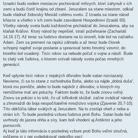
Izraelci budú sedem mesiacov pochovávať mŕtvych, ktorí zahynuli v ich
zemi a budú čistiť krajinu od zbraní. Jeruzalem sa stane miestom, odkiaľ
bude vládnuť židovský Mesiáš celému svetu. Z Izraela sa stane národ
kňazov a všetko v ich zemi bude zasvätené Hospodinovi (Izaiáš 60).
Všetky národy sveta budú každoročne prichádzať do Jeruzalema, aby sa
klaňali Kráľovi. Ktorý národ by neprišiel, stratí požehnanie (Zachariáš
14,16.17). Až teraz sa ľudstvo dostane na tú úroveň, kde bol na začiatku
Adam. Zem sa premení na rajskú záhradu a až teraz bude človek
schopný naplniť svoje poslanie a spravovať tento hmotný vesmír, do
ktorého bol vsadený. Tisíc rokov sa nebude počuť o vojne a násilí. Bude
to zlatý vek ľudstva, o ktorom snívali národy sveta počas mnohých
generácií.
Keď uplynie tisíc rokov z nejakých dôvodov bude satan rozviazaný.
Nevieme, či sa to stane z rozhodnutia Boha, alebo sa nájde „dobrá duša“,
ktorá mu pomôže, alebo to bude najskôr z dôvodov, o ktorých my
nemôžeme mať ani potuchy. Faktom bude to, že bude znovu voľný.
Znovu sa pokúsi o to isté, čo už toľkokrát skúšal: začne zvádzať národy
a zhromaždí do boja nespočítateľné množstvo vojska (Zjavenie 20,7-10).
Títo obkľúčia tábor svätých aj Jeruzalem. Na to zostúpi oheň z neba a
strávi ich. To bude posledná vzbura ľudstva proti Bohu. Satan bude tiež
uvrhnutý do jazera ohňa a síry, kam boli vhodení aj Antikrist a jeho
pomocník.
Aj keď je táto informácia o poslednej vzbure proti Bohu veľmi stručná,
môžeme si z nej vydedukovať niekoľko vecí: