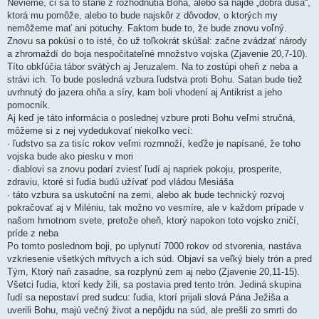
Nevieme, či sa to stane z rozhodnutia Boha, alebo sa nájde „dobrá duša“,
ktorá mu pomôže, alebo to bude najskôr z dôvodov, o ktorých my
nemôžeme mať ani potuchy. Faktom bude to, že bude znovu voľný.
Znovu sa pokúsi o to isté, čo už toľkokrát skúšal: začne zvádzať národy
a zhromaždí do boja nespočitateľné množstvo vojska (Zjavenie 20,7-10).
Títo obkľúčia tábor svätých aj Jeruzalem. Na to zostúpi oheň z neba a
strávi ich. To bude posledná vzbura ľudstva proti Bohu. Satan bude tiež
uvrhnutý do jazera ohňa a síry, kam boli vhodení aj Antikrist a jeho
pomocník.
Aj keď je táto informácia o poslednej vzbure proti Bohu veľmi stručná,
môžeme si z nej vydedukovať niekoľko vecí:
· ľudstvo sa za tisíc rokov veľmi rozmnoží, keďže je napísané, že toho
vojska bude ako piesku v mori
· diablovi sa znovu podarí zviesť ľudí aj napriek pokoju, prosperite,
zdraviu, ktoré si ľudia budú užívať pod vládou Mesiáša
· táto vzbura sa uskutoční na zemi, alebo ak bude technický rozvoj
pokračovať aj v Miléniu, tak možno vo vesmíre, ale v každom prípade v
našom hmotnom svete, pretože oheň, ktorý napokon toto vojsko zničí,
príde z neba
Po tomto poslednom boji, po uplynutí 7000 rokov od stvorenia, nastáva
vzkriesenie všetkých mŕtvych a ich súd. Objaví sa veľký biely trón a pred
Tým, Ktorý naň zasadne, sa rozplynú zem aj nebo (Zjavenie 20,11-15).
Všetci ľudia, ktorí kedy žili, sa postavia pred tento trón. Jediná skupina
ľudí sa nepostaví pred sudcu: ľudia, ktorí prijali slová Pána Ježiša a
uverili Bohu, majú večný život a nepôjdu na súd, ale prešli zo smrti do