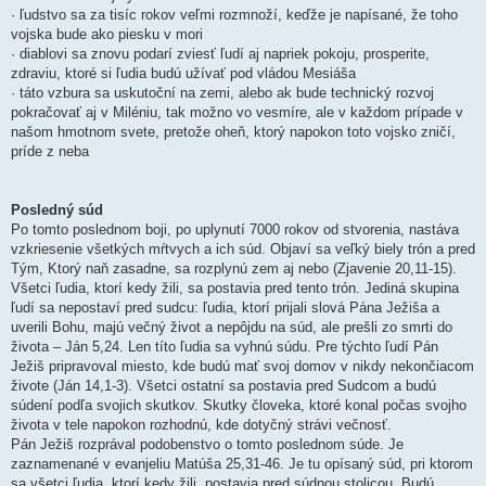
· ľudstvo sa za tisíc rokov veľmi rozmnoží, keďže je napísané, že toho
vojska bude ako piesku v mori
· diablovi sa znovu podarí zviesť ľudí aj napriek pokoju, prosperite,
zdraviu, ktoré si ľudia budú užívať pod vládou Mesiáša
· táto vzbura sa uskutoční na zemi, alebo ak bude technický rozvoj
pokračovať aj v Miléniu, tak možno vo vesmíre, ale v každom prípade v
našom hmotnom svete, pretože oheň, ktorý napokon toto vojsko zničí,
príde z neba
Posledný súd
Po tomto poslednom boji, po uplynutí 7000 rokov od stvorenia, nastáva
vzkriesenie všetkých mŕtvych a ich súd. Objaví sa veľký biely trón a pred
Tým, Ktorý naň zasadne, sa rozplynú zem aj nebo (Zjavenie 20,11-15).
Všetci ľudia, ktorí kedy žili, sa postavia pred tento trón. Jediná skupina
ľudí sa nepostaví pred sudcu: ľudia, ktorí prijali slová Pána Ježiša a
uverili Bohu, majú večný život a nepôjdu na súd, ale prešli zo smrti do
života – Ján 5,24. Len títo ľudia sa vyhnú súdu. Pre týchto ľudí Pán
Ježiš pripravoval miesto, kde budú mať svoj domov v nikdy nekončiacom
živote (Ján 14,1-3). Všetci ostatní sa postavia pred Sudcom a budú
súdení podľa svojich skutkov. Skutky človeka, ktoré konal počas svojho
života v tele napokon rozhodnú, kde dotyčný strávi večnosť.
Pán Ježiš rozprával podobenstvo o tomto poslednom súde. Je
zaznamenané v evanjeliu Matúša 25,31-46. Je tu opísaný súd, pri ktorom
sa všetci ľudia, ktorí kedy žili, postavia pred súdnou stolicou. Budú