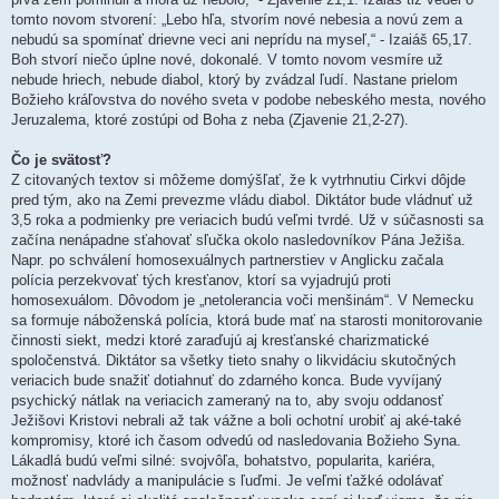
tomto novom stvorení: „Lebo hľa, stvorím nové nebesia a novú zem a
nebudú sa spomínať drievne veci ani neprídu na myseľ,“ - Izaiáš 65,17.
Boh stvorí niečo úplne nové, dokonalé. V tomto novom vesmíre už
nebude hriech, nebude diabol, ktorý by zvádzal ľudí. Nastane prielom
Božieho kráľovstva do nového sveta v podobe nebeského mesta, nového
Jeruzalema, ktoré zostúpi od Boha z neba (Zjavenie 21,2-27).
Čo je svätosť?
Z citovaných textov si môžeme domýšľať, že k vytrhnutiu Cirkvi dôjde
pred tým, ako na Zemi prevezme vládu diabol. Diktátor bude vládnuť už
3,5 roka a podmienky pre veriacich budú veľmi tvrdé. Už v súčasnosti sa
začína nenápadne sťahovať sľučka okolo nasledovníkov Pána Ježiša.
Napr. po schválení homosexuálnych partnerstiev v Anglicku začala
polícia perzekvovať tých kresťanov, ktorí sa vyjadrujú proti
homosexuálom. Dôvodom je „netolerancia voči menšinám“. V Nemecku
sa formuje náboženská polícia, ktorá bude mať na starosti monitorovanie
činnosti siekt, medzi ktoré zaraďujú aj kresťanské charizmatické
spoločenstvá. Diktátor sa všetky tieto snahy o likvidáciu skutočných
veriacich bude snažiť dotiahnuť do zdarného konca. Bude vyvíjaný
psychický nátlak na veriacich zameraný na to, aby svoju oddanosť
Ježišovi Kristovi nebrali až tak vážne a boli ochotní urobiť aj aké-také
kompromisy, ktoré ich časom odvedú od nasledovania Božieho Syna.
Lákadlá budú veľmi silné: svojvôľa, bohatstvo, popularita, kariéra,
možnosť nadvlády a manipulácie s ľuďmi. Je veľmi ťažké odolávať