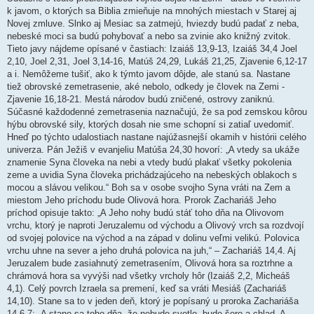
k javom, o ktorých sa Biblia zmieňuje na mnohých miestach v Starej aj
Novej zmluve. Slnko aj Mesiac sa zatmejú, hviezdy budú padať z neba,
nebeské moci sa budú pohybovať a nebo sa zvinie ako knižný zvitok.
Tieto javy nájdeme opísané v častiach: Izaiáš 13,9-13, Izaiáš 34,4 Joel
2,10, Joel 2,31, Joel 3,14-16, Matúš 24,29, Lukáš 21,25, Zjavenie 6,12-17
a i. Nemôžeme tušiť, ako k týmto javom dôjde, ale stanú sa. Nastane
tiež obrovské zemetrasenie, aké nebolo, odkedy je človek na Zemi -
Zjavenie 16,18-21. Mestá národov budú zničené, ostrovy zaniknú.
Súčasné každodenné zemetrasenia naznačujú, že sa pod zemskou kôrou
hýbu obrovské sily, ktorých dosah nie sme schopní si zatiaľ uvedomiť.
Hneď po týchto udalostiach nastane najúžasnejší okamih v histórii celého
univerza. Pán Ježiš v evanjeliu Matúša 24,30 hovorí: „A vtedy sa ukáže
znamenie Syna človeka na nebi a vtedy budú plakať všetky pokolenia
zeme a uvidia Syna človeka prichádzajúceho na nebeských oblakoch s
mocou a slávou velikou.“ Boh sa v osobe svojho Syna vráti na Zem a
miestom Jeho príchodu bude Olivová hora. Prorok Zachariáš Jeho
príchod opisuje takto: „A Jeho nohy budú stáť toho dňa na Olivovom
vrchu, ktorý je naproti Jeruzalemu od východu a Olivový vrch sa rozdvojí
od svojej polovice na východ a na západ v dolinu veľmi velikú. Polovica
vrchu uhne na sever a jeho druhá polovica na juh,“ – Zachariáš 14,4. Aj
Jeruzalem bude zasiahnutý zemetrasením, Olivová hora sa roztrhne a
chrámová hora sa vyvýši nad všetky vrcholy hôr (Izaiáš 2,2, Micheáš
4,1). Celý povrch Izraela sa premení, keď sa vráti Mesiáš (Zachariáš
14,10). Stane sa to v jeden deň, ktorý je popísaný u proroka Zachariáša
14,6.7: „A stane sa toho dňa, že nebude svetlo, bude šero a chlad. A