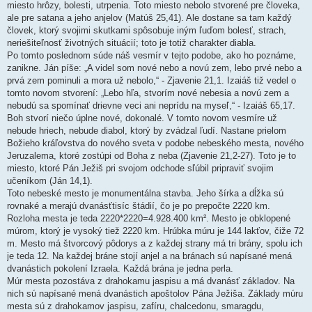
miesto hrôzy, bolesti, utrpenia. Toto miesto nebolo stvorené pre človeka,
ale pre satana a jeho anjelov (Matúš 25,41). Ale dostane sa tam každý
človek, ktorý svojimi skutkami spôsobuje iným ľuďom bolesť, strach,
neriešiteľnosť životných situácií; toto je totiž charakter diabla.
Po tomto poslednom súde náš vesmír v tejto podobe, ako ho poznáme,
zanikne. Ján píše: „A videl som nové nebo a novú zem, lebo prvé nebo a
prvá zem pominuli a mora už nebolo,“ - Zjavenie 21,1. Izaiáš tiž vedel o
tomto novom stvorení: „Lebo hľa, stvorím nové nebesia a novú zem a
nebudú sa spomínať drievne veci ani neprídu na myseľ,“ - Izaiáš 65,17.
Boh stvorí niečo úplne nové, dokonalé. V tomto novom vesmíre už
nebude hriech, nebude diabol, ktorý by zvádzal ľudí. Nastane prielom
Božieho kráľovstva do nového sveta v podobe nebeského mesta, nového
Jeruzalema, ktoré zostúpi od Boha z neba (Zjavenie 21,2-27). Toto je to
miesto, ktoré Pán Ježiš pri svojom odchode sľúbil pripraviť svojim
učeníkom (Ján 14,1).
Toto nebeské mesto je monumentálna stavba. Jeho šírka a dĺžka sú
rovnaké a merajú dvanásťtisíc štádií, čo je po prepočte 2220 km.
Rozloha mesta je teda 2220*2220=4.928.400 km². Mesto je obklopené
múrom, ktorý je vysoký tiež 2220 km. Hrúbka múru je 144 lakťov, čiže 72
m. Mesto má štvorcový pôdorys a z každej strany má tri brány, spolu ich
je teda 12. Na každej bráne stojí anjel a na bránach sú napísané mená
dvanástich pokolení Izraela. Každá brána je jedna perla.
Múr mesta pozostáva z drahokamu jaspisu a má dvanásť základov. Na
nich sú napísané mená dvanástich apoštolov Pána Ježiša. Základy múru
mesta sú z drahokamov jaspisu, zafíru, chalcedonu, smaragdu,