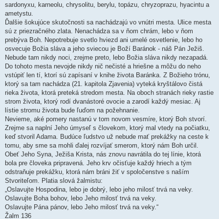
sardonyxu, karneolu, chrysolitu, berylu, topázu, chryzoprazu, hyacintu a
ametystu.
Ďalšie šokujúce skutočnosti sa nachádzajú vo vnútri mesta. Ulice mesta
sú z priezračného zlata. Nenachádza sa v ňom chrám, lebo v ňom
prebýva Boh. Nepotrebuje svetlo hviezd ani umelé osvetlenie, lebo ho
osvecuje Božia sláva a jeho sviecou je Boží Baránok - náš Pán Ježiš.
Nebude tam nikdy noci, zrejme preto, lebo Božia sláva nikdy nezapadá.
Do tohoto mesta nevojde nikdy nič nečisté a hriešne a môžu do neho
vstúpiť len tí, ktorí sú zapísaní v knihe života Baránka. Z Božieho trónu,
ktorý sa tam nachádza (21. kapitola Zjavenia) vyteká kryštálovo čistá
rieka života, ktorá preteká stredom mesta. Na oboch stranách rieky rastie
strom života, ktorý rodí dvanástoré ovocie a zarodí každý mesiac. Aj
lístie stromu života bude ľuďom na požehnanie.
Nevieme, aké pomery nastanú v tom novom vesmíre, ktorý Boh stvorí.
Zrejme sa naplní Jeho úmyseľ s človekom, ktorý mal vtedy na počiatku,
keď stvoril Adama. Budúce ľudstvo už nebude mať prekážky na ceste k
tomu, aby sme sa mohli ďalej rozvíjať smerom, ktorý nám Boh určil.
Obeť Jeho Syna, Ježiša Krista, nás znovu navrátila do tej línie, ktorá
bola pre človeka pripravená. Jeho krv očisťuje každý hriech a tým
odstraňuje prekážku, ktorá nám bráni žiť v spoločenstve s naším
Stvoriteľom. Platia slová žalmistu:
„Oslavujte Hospodina, lebo je dobrý, lebo jeho milosť trvá na veky.
Oslavujte Boha bohov, lebo Jeho milosť trvá na veky.
Oslavujte Pána pánov, lebo Jeho milosť trvá na veky.“
Žalm 136