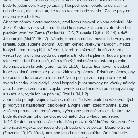
bude to jeden deň, ktorý je známy Hospodinovi; nebude to deň, ani to
nebude noc, ale stane sa, že v čas večera bude svetlo.“ Začne prvý deň
nového veku ľudstva.
Až teraz národy sveta pochopia, proti komu bojovali a koho odmietli. Ale
Ježiš Kristus sa nevráti sám. Budú Ho sprevádzať Jeho svätí, ktorí boli
predtým vzatí zo Zeme (Zachariáš 12,5, Zjavenie 19,8 + 19,14) a tiež
Jeho anjeli (Matúš 16,27). Národy, ktoré sa nechali naviesť do vojny proti
Izraelu, budú súdené Bohom. „Učiním koniec všetkým národom, medzi
ktorých som ťa rozptýlil. Všetci tí, ktorí ťa zožierajú, budú zožraní a
všetci tvoji protivníci pôjdu do zajatia a tí, ktorí ťa plienia, budú v plen a
všetkých, ktorí ťa olupujú, dám v lúpež,“ prihovára sa ústami proroka
Jeremiáša Boh Izraelu (Jeremiáš 30,11.16). Izaiáš tiež hovorí o súdoch,
ktoré postihnú pohanské (t.z. nie židovské) národy: „Pristúpte národy, aby
ste počuli a ľudia pozorujte ušami! Nech počuje zem i jej náplň, okruh
sveta i všetky jeho plody! Lebo Hospodin je rozhnevaný na všetky národy
a rozľútený na všetko ich vojsko, vyriekne nad nimi kliatbu úplnej záhuby
a zkazí ich, vydá ich na pobitie,“ (Izaiáš 34,1.2).
Zem bude po tejto vojne strašne zničená. Ľudstvo bude po všetkých tých
prírodných katastrofách, chorobách a vojne veľmi zdecimované. Bude
zničená príroda, zamorené vody, vyčerpané prírodné zdroje. Tento stav
bude dôsledkom toho, že človek odmietol Božiu vládu nad sebou.
Ježiš Kristus sa vráti na Zem ako Pán pánov a Kráľ kráľov. Satan si ešte
zhromaždí vojská, pomocou ktorých bude chcieť poraziť Božieho Syna
(Zjavenie 19,19). Vtedy nastane jeho konečná porážka. On sám bude