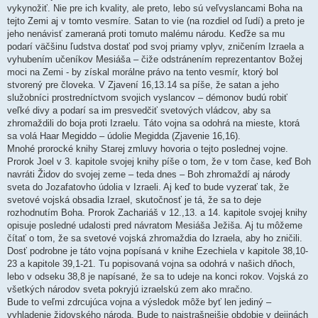
vykynožiť. Nie pre ich kvality, ale preto, lebo sú veľvyslancami Boha na
tejto Zemi aj v tomto vesmíre. Satan to vie (na rozdiel od ľudí) a preto je
jeho nenávisť zameraná proti tomuto malému národu. Keďže sa mu
podarí väčšinu ľudstva dostať pod svoj priamy vplyv, zničením Izraela a
vyhubením učeníkov Mesiáša – čiže odstránením reprezentantov Božej
moci na Zemi - by získal morálne právo na tento vesmír, ktorý bol
stvorený pre človeka. V Zjavení 16,13.14 sa píše, že satan a jeho
služobníci prostredníctvom svojich vyslancov – démonov budú robiť
veľké divy a podarí sa im presvedčiť svetových vládcov, aby sa
zhromaždili do boja proti Izraelu. Táto vojna sa odohrá na mieste, ktorá
sa volá Haar Megiddo – údolie Megidda (Zjavenie 16,16).
Mnohé prorocké knihy Starej zmluvy hovoria o tejto poslednej vojne.
Prorok Joel v 3. kapitole svojej knihy píše o tom, že v tom čase, keď Boh
navráti Židov do svojej zeme – teda dnes – Boh zhromaždí aj národy
sveta do Jozafatovho údolia v Izraeli. Aj keď to bude vyzerať tak, že
svetové vojská obsadia Izrael, skutočnosť je tá, že sa to deje
rozhodnutím Boha. Prorok Zachariáš v 12.,13. a 14. kapitole svojej knihy
opisuje posledné udalosti pred návratom Mesiáša Ježiša. Aj tu môžeme
čítať o tom, že sa svetové vojská zhromaždia do Izraela, aby ho zničili.
Dosť podrobne je táto vojna popísaná v knihe Ezechiela v kapitole 38,10-
23 a kapitole 39,1-21. Tu popisovaná vojna sa odohrá v našich dňoch,
lebo v odseku 38,8 je napísané, že sa to udeje na konci rokov. Vojská zo
všetkých národov sveta pokryjú izraelskú zem ako mračno.
Bude to veľmi zdrcujúca vojna a výsledok môže byť len jediný –
vyhladenie židovského národa. Bude to najstrašnejšie obdobie v dejinách