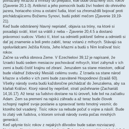
poviazaný reťazou a vrhnutý do priepasti, kde bude uväznený tisíc rokov
(Zjavenie 20,1-3). Antikrist a jeho pomocník budú živí hodení do ohnivého
jazera, horiaceho sírou a ostatní ľudia, ktorí sa zhromaždili bojovať proti
prichádzajúcemu Božiemu Synovi, budú pobití mečom (Zjavenie 19,19-
21).
Keď bude odstránený hlavný nepriateľ, objavia sa tróny, na ktoré si
posadajú svätí, ktorí sa vrátili z neba – Zjavenie 20,4.5 a dostanú
právomoci sudcov. Všetci tí, ktorí sa odmietli pokloniť šelme a odmietli si
dať jej znamenie a boli preto zabití, teraz vstanú z mŕtvych. Stávajú sa
spoluvládcami Ježiša Krista, Jeho kňazmi a budú s Ním kraľovať tisíc
rokov.
Začne sa veľká obnova Zeme. V Ezechielovi 39,12 je napísané, že
Izraelci budú sedem mesiacov pochovávať mŕtvych, ktorí zahynuli v ich
zemi a budú čistiť krajinu od zbraní. Jeruzalem sa stane miestom, odkiaľ
bude vládnuť židovský Mesiáš celému svetu. Z Izraela sa stane národ
kňazov a všetko v ich zemi bude zasvätené Hospodinovi (Izaiáš 60).
Všetky národy sveta budú každoročne prichádzať do Jeruzalema, aby sa
klaňali Kráľovi. Ktorý národ by neprišiel, stratí požehnanie (Zachariáš
14,16.17). Až teraz sa ľudstvo dostane na tú úroveň, kde bol na začiatku
Adam. Zem sa premení na rajskú záhradu a až teraz bude človek
schopný naplniť svoje poslanie a spravovať tento hmotný vesmír, do
ktorého bol vsadený. Tisíc rokov sa nebude počuť o vojne a násilí. Bude
to zlatý vek ľudstva, o ktorom snívali národy sveta počas mnohých
generácií.
Keď uplynie tisíc rokov z nejakých dôvodov bude satan rozviazaný.