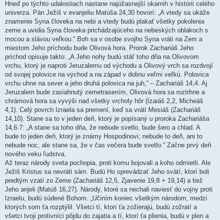
Hneď po týchto udalostiach nastane najúžasnejší okamih v histórii celého
univerza. Pán Ježiš v evanjeliu Matúša 24,30 hovorí: „A vtedy sa ukáže
znamenie Syna človeka na nebi a vtedy budú plakať všetky pokolenia
zeme a uvidia Syna človeka prichádzajúceho na nebeských oblakoch s
mocou a slávou veľkou.“ Boh sa v osobe svojho Syna vráti na Zem a
miestom Jeho príchodu bude Olivová hora. Prorok Zachariáš Jeho
príchod opisuje takto: „A Jeho nohy budú stáť toho dňa na Olivovom
vrchu, ktorý je naproti Jeruzalemu od východu a Olivový vrch sa rozdvojí
od svojej polovice na východ a na západ v dolinu veľmi veľkú. Polovica
vrchu uhne na sever a jeho druhá polovica na juh,“ – Zachariáš 14,4. Aj
Jeruzalem bude zasiahnutý zemetrasením, Olivová hora sa roztrhne a
chrámová hora sa vyvýši nad všetky vrcholy hôr (Izaiáš 2,2, Micheáš
4,1). Celý povrch Izraela sa premení, keď sa vráti Mesiáš (Zachariáš
14,10). Stane sa to v jeden deň, ktorý je popísaný u proroka Zachariáša
14,6.7: „A stane sa toho dňa, že nebude svetlo, bude šero a chlad. A
bude to jeden deň, ktorý je známy Hospodinovi; nebude to deň, ani to
nebude noc, ale stane sa, že v čas večera bude svetlo.“ Začne prvý deň
nového veku ľudstva.
Až teraz národy sveta pochopia, proti komu bojovali a koho odmietli. Ale
Ježiš Kristus sa nevráti sám. Budú Ho sprevádzať Jeho svätí, ktorí boli
predtým vzatí zo Zeme (Zachariáš 12,5, Zjavenie 19,8 + 19,14) a tiež
Jeho anjeli (Matúš 16,27). Národy, ktoré sa nechali naviesť do vojny proti
Izraelu, budú súdené Bohom. „Učiním koniec všetkým národom, medzi
ktorých som ťa rozptýlil. Všetci tí, ktorí ťa zožierajú, budú zožratí a
všetci tvoji protivníci pôjdu do zajatia a tí, ktorí ťa plienia, budú v plen a