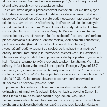
skutočne zomreli. Na všeobecné zdesenie po 3,5 dňoch ožijú a pred
očami televíznych kamier vystúpia do neba.
Po celom svete dôjde k prenasledovaniu veriacich ľudí ale tiež aj tých
ľudí, ktorí si odmietnu dať na ruku alebo na čelo znamenie. Títo budú
disponovať slobodnou vôľou a preto budú nebezpeční pre diabla. Mnohí
odmietnu znamenie nie z náboženských dôvodov, ale intelektuálnych –
nebudú súhlasiť s režimom. Mnohé kriminálne živly odmietnu kontrolu
nad svojím životom. Bude mnoho rôznych dôvodov na odmietnutie
totálnej kontroly nad človekom. Takíto „slobodní“ ľudia sa stanú terčom
prenasledovania a likvidácie. Zrejme rodičia, ktorí odmietnu znamenie,
prídu o svoje deti (tak, ako to bolo v komunistickom Rusku).
„Neoznačení“ budú vytesnení zo spoločnosti, nebudú mať možnosť
obživy, nebudú mať prístup ku zdravotnej starostlivosti, ku vzdelaniu. Z
hľadiska ostatných ľudí to budú potenciálni zlodeji a postrach „slušných“
ľudí. Nedať si znamenie kvôli viere bude znakom fanatizmu. Pre takto
stíhaných ľudí bude veľmi malá šanca prežiť. Preto je v Zjavení 13,7
napísané, že „šelma bojovala proti svätým a premohla ich“. Tu sa znovu
naplnia slová Pána Ježiša, že „nepriateľmi človeka sa stanú jeho domáci“
(Matúš 10,36). Celé prenasledovanie bude zamerané na vyhladenie
skutočných uctievačov pravého Boha.
Popri veriacich kresťanoch úhlavnými nepriateľmi diabla bude Izrael. V
dejinách sa už mnohokrát pokúsil Židov vyhladiť z povrchu Zeme. Za
čias Hitlera sa mu to takmer podarilo. Výsledkom však bolo
znovuoživenie štátu Izrael. Tentoraz sa o to znovu pokúsi. So súhlasom
celého zmanipulovaného ľudstva rozpúta vojnu proti Izraelu. Nastane