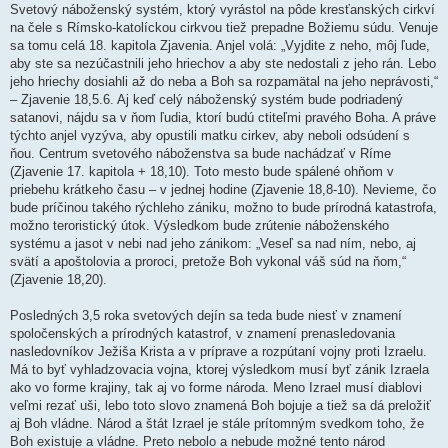
Svetový náboženský systém, ktorý vyrástol na pôde kresťanských cirkví
na čele s Rímsko-katolíckou cirkvou tiež prepadne Božiemu súdu. Venuje
sa tomu celá 18. kapitola Zjavenia. Anjel volá: „Vyjdite z neho, môj ľude,
aby ste sa nezúčastnili jeho hriechov a aby ste nedostali z jeho rán. Lebo
jeho hriechy dosiahli až do neba a Boh sa rozpamätal na jeho neprávosti,“
– Zjavenie 18,5.6. Aj keď celý náboženský systém bude podriadený
satanovi, nájdu sa v ňom ľudia, ktorí budú ctiteľmi pravého Boha. A práve
týchto anjel vyzýva, aby opustili matku cirkev, aby neboli odsúdení s
ňou. Centrum svetového náboženstva sa bude nachádzať v Ríme
(Zjavenie 17. kapitola + 18,10). Toto mesto bude spálené ohňom v
priebehu krátkeho času – v jednej hodine (Zjavenie 18,8-10). Nevieme, čo
bude príčinou takého rýchleho zániku, možno to bude prírodná katastrofa,
možno teroristický útok. Výsledkom bude zrútenie náboženského
systému a jasot v nebi nad jeho zánikom: „Veseľ sa nad ním, nebo, aj
svätí a apoštolovia a proroci, pretože Boh vykonal váš súd na ňom,“
(Zjavenie 18,20).
Posledných 3,5 roka svetových dejín sa teda bude niesť v znamení
spoločenských a prírodných katastrof, v znamení prenasledovania
nasledovníkov Ježiša Krista a v príprave a rozpútaní vojny proti Izraelu.
Má to byť vyhladzovacia vojna, ktorej výsledkom musí byť zánik Izraela
ako vo forme krajiny, tak aj vo forme národa. Meno Izrael musí diablovi
veľmi rezať uši, lebo toto slovo znamená Boh bojuje a tiež sa dá preložiť
aj Boh vládne. Národ a štát Izrael je stále prítomným svedkom toho, že
Boh existuje a vládne. Preto nebolo a nebude možné tento národ