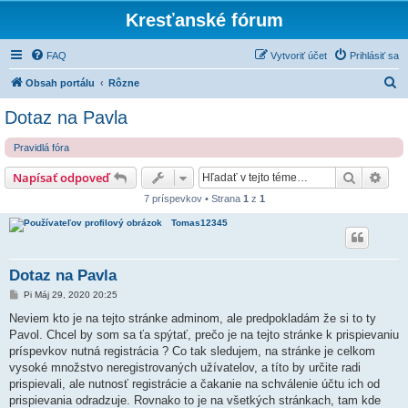
Kresťanské fórum
FAQ
Vytvoriť účet
Prihlásiť sa
H
Obsah portálu
Rôzne
ľ
Dotaz na Pavla
a
Pravidlá fóra
d
a
Hľadať
Rozš
Napísať odpoveď
ť
7 príspevkov • Strana
1
z
1
Tomas12345
Dotaz na Pavla
P
Pi Máj 29, 2020 20:25
r
í
Neviem kto je na tejto stránke adminom, ale predpokladám že si to ty
s
Pavol. Chcel by som sa ťa spýtať, prečo je na tejto stránke k prispievaniu
p
e
príspevkov nutná registrácia ? Co tak sledujem, na stránke je celkom
v
vysoké množstvo neregistrovaných užívatelov, a títo by určite radi
o
k
prispievali, ale nutnosť registrácie a čakanie na schválenie účtu ich od
prispievania odradzuje. Rovnako to je na všetkých stránkach, tam kde