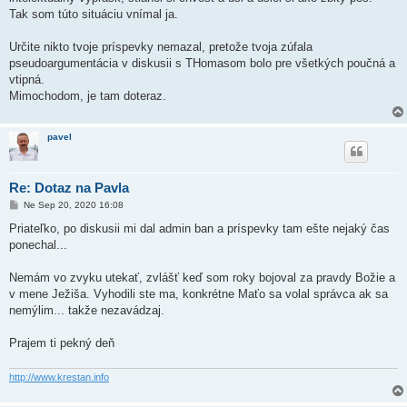
Tak som túto situáciu vnímal ja.
Určite nikto tvoje príspevky nemazal, pretože tvoja zúfala
pseudoargumentácia v diskusii s THomasom bolo pre všetkých poučná a
vtipná.
Mimochodom, je tam doteraz.
pavel
Re: Dotaz na Pavla
P
Ne Sep 20, 2020 16:08
r
í
Priateľko, po diskusii mi dal admin ban a príspevky tam ešte nejaký čas
s
ponechal...
p
e
v
Nemám vo zvyku utekať, zvlášť keď som roky bojoval za pravdy Božie a
o
k
v mene Ježiša. Vyhodili ste ma, konkrétne Maťo sa volal správca ak sa
nemýlim... takže nezavádzaj.
Prajem ti pekný deň
http://www.krestan.info