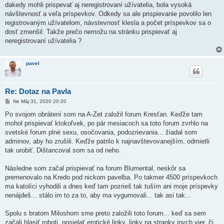
dakedy mohli prispevať aj neregistrovaní užívatelia, bola vysoká
návštevnosť a veľa príspevkov. Odkedy sa ale prispievanie povolilo len
registrovaným užívatelom, návstevnosť klesla a počet príspevkov sa o
dosť zmenšil. Takže prečo nemožu na stránku prispievať aj
neregistrovaní užívatelia ?
pavel
Re: Dotaz na Pavla
P
Ne Máj 31, 2020 20:20
r
í
Po svojom obrátení som na A-Zet založil forum Kresťan. Keďže tam
s
mohol prispievať ktokoľvek, po pár mesiacoch sa toto forum zvrhlo na
p
e
svetské forum plné sexu, osočovania, podozrievania... žiadal som
v
adminov, aby ho zrušili. Keďže patrilo k najnavštevovanejším, odmietli
o
k
tak urobiť. Dištancoval som sa od neho.
Následne som začal prispievať na forum Blumental, neskôr sa
premenovalo na Kredo pod nickom pavelba. Po takmer 4500 príspevkoch
ma katolíci vyhodili a dnes keď tam pozrieš tak tuším ani moje príspevky
nenájdeš... stálo im to za to, aby ma vygumovali... tak asi tak...
Spolu s bratom Miloshom sme preto založili toto forum... keď sa sem
začali hlasiť roboti, posielať erotické linky, linky na stranky inych vier, či