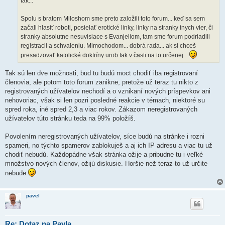
tak...
Spolu s bratom Miloshom sme preto založili toto forum... keď sa sem
začali hlasiť roboti, posielať erotické linky, linky na stranky inych vier, či
stranky absolutne nesuvisiace s Evanjeliom, tam sme forum podriadili
registracii a schvaleniu. Mimochodom... dobrá rada... ak si chceš
presadzovať katolické doktríny urob tak v časti na to určenej...
Tak sú len dve možnosti, bud tu budú moct chodiť iba registrovaní
členovia, ale potom toto forum zanikne, pretože už teraz tu nikto z
registrovaných užívatelov nechodí a o vznikaní nových príspevkov ani
nehovoriac, však si len pozri posledné reakcie v témach, niektoré su
spred roka, iné spred 2,3 a viac rokov. Zákazom neregistrovaných
užívatelov túto stránku teda na 99% položíš.
Povolením neregistrovaných užívatelov, síce budú na stránke i rozni
spameri, no týchto spamerov zablokuješ a aj ich IP adresu a viac tu už
chodiť nebudú. Každopádne však stránka ožije a pribudne tu i veľké
množstvo nových členov, ožijú diskusie. Horšie než teraz to už určite
nebude
pavel
Re: Dotaz na Pavla