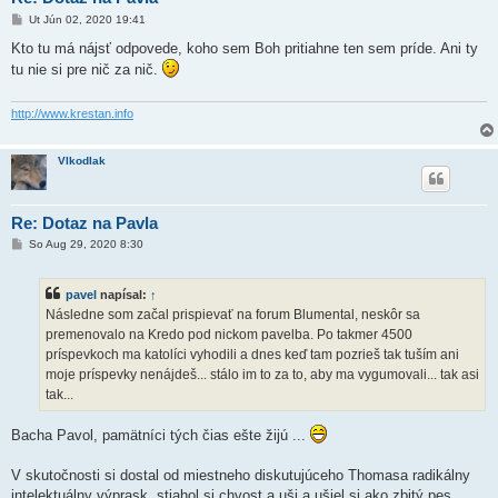
P
Ut Jún 02, 2020 19:41
r
í
Kto tu má nájsť odpovede, koho sem Boh pritiahne ten sem príde. Ani ty
s
tu nie si pre nič za nič.
p
e
v
o
http://www.krestan.info
k
Vlkodlak
Re: Dotaz na Pavla
P
So Aug 29, 2020 8:30
r
í
s
pavel
napísal:
↑
p
e
Následne som začal prispievať na forum Blumental, neskôr sa
v
premenovalo na Kredo pod nickom pavelba. Po takmer 4500
o
k
príspevkoch ma katolíci vyhodili a dnes keď tam pozrieš tak tuším ani
moje príspevky nenájdeš... stálo im to za to, aby ma vygumovali... tak asi
tak...
Bacha Pavol, pamätníci tých čias ešte žijú ...
V skutočnosti si dostal od miestneho diskutujúceho Thomasa radikálny
intelektuálny výprask, stiahol si chvost a uši a ušiel si ako zbitý pes.