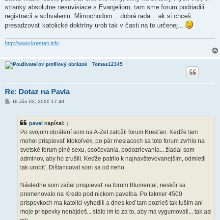
stranky absolutne nesuvisiace s Evanjeliom, tam sme forum podriadili
registracii a schvaleniu. Mimochodom... dobrá rada... ak si chceš
presadzovať katolické doktríny urob tak v časti na to určenej...
http://www.krestan.info
Tomas12345
Re: Dotaz na Pavla
P
Ut Jún 02, 2020 17:40
r
í
s
pavel
napísal:
↑
p
e
Po svojom obrátení som na A-Zet založil forum Kresťan. Keďže tam
v
mohol prispievať ktokoľvek, po pár mesiacoch sa toto forum zvrhlo na
o
k
svetské forum plné sexu, osočovania, podozrievania... žiadal som
adminov, aby ho zrušili. Keďže patrilo k najnavštevovanejším, odmietli
tak urobiť. Dištancoval som sa od neho.
Následne som začal prispievať na forum Blumental, neskôr sa
premenovalo na Kredo pod nickom pavelba. Po takmer 4500
príspevkoch ma katolíci vyhodili a dnes keď tam pozrieš tak tuším ani
moje príspevky nenájdeš... stálo im to za to, aby ma vygumovali... tak asi