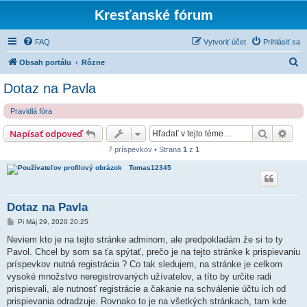
Kresťanské fórum
FAQ
Vytvoriť účet
Prihlásiť sa
H
Obsah portálu
Rôzne
ľ
Dotaz na Pavla
a
Pravidlá fóra
d
a
Hľadať
Rozš
Napísať odpoveď
ť
7 príspevkov • Strana
1
z
1
Tomas12345
Dotaz na Pavla
P
Pi Máj 29, 2020 20:25
r
í
Neviem kto je na tejto stránke adminom, ale predpokladám že si to ty
s
Pavol. Chcel by som sa ťa spýtať, prečo je na tejto stránke k prispievaniu
p
e
príspevkov nutná registrácia ? Co tak sledujem, na stránke je celkom
v
vysoké množstvo neregistrovaných užívatelov, a títo by určite radi
o
k
prispievali, ale nutnosť registrácie a čakanie na schválenie účtu ich od
prispievania odradzuje. Rovnako to je na všetkých stránkach, tam kde