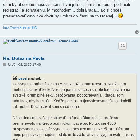
stranky absolutne nesuvisiace s Evanjeliom, tam sme forum podriadili
registracii a schvaleniu. Mimochodom... dobrá rada... ak si chceš
presadzovať katolické doktríny urob tak v časti na to určenej...
http://www.krestan.info
Tomas12345
Re: Dotaz na Pavla
P
Ut Jún 02, 2020 17:40
r
í
s
pavel
napísal:
↑
p
e
Po svojom obrátení som na A-Zet založil forum Kresťan. Keďže tam
v
mohol prispievať ktokoľvek, po pár mesiacoch sa toto forum zvrhlo na
o
k
svetské forum plné sexu, osočovania, podozrievania... žiadal som
adminov, aby ho zrušili. Keďže patrilo k najnavštevovanejším, odmietli
tak urobiť. Dištancoval som sa od neho.
Následne som začal prispievať na forum Blumental, neskôr sa
premenovalo na Kredo pod nickom pavelba. Po takmer 4500
príspevkoch ma katolíci vyhodili a dnes keď tam pozrieš tak tuším ani
moje príspevky nenájdeš... stálo im to za to, aby ma vygumovali... tak asi