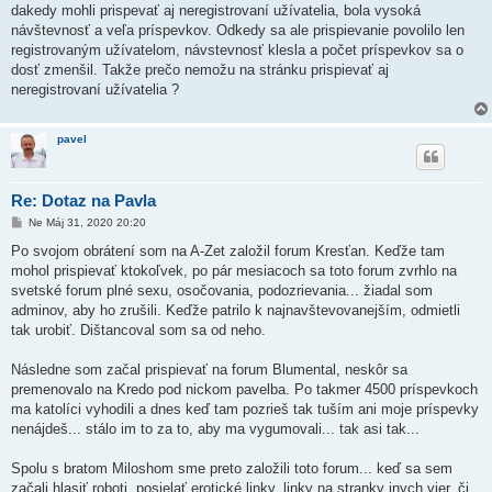
dakedy mohli prispevať aj neregistrovaní užívatelia, bola vysoká
návštevnosť a veľa príspevkov. Odkedy sa ale prispievanie povolilo len
registrovaným užívatelom, návstevnosť klesla a počet príspevkov sa o
dosť zmenšil. Takže prečo nemožu na stránku prispievať aj
neregistrovaní užívatelia ?
pavel
Re: Dotaz na Pavla
P
Ne Máj 31, 2020 20:20
r
í
Po svojom obrátení som na A-Zet založil forum Kresťan. Keďže tam
s
mohol prispievať ktokoľvek, po pár mesiacoch sa toto forum zvrhlo na
p
e
svetské forum plné sexu, osočovania, podozrievania... žiadal som
v
adminov, aby ho zrušili. Keďže patrilo k najnavštevovanejším, odmietli
o
k
tak urobiť. Dištancoval som sa od neho.
Následne som začal prispievať na forum Blumental, neskôr sa
premenovalo na Kredo pod nickom pavelba. Po takmer 4500 príspevkoch
ma katolíci vyhodili a dnes keď tam pozrieš tak tuším ani moje príspevky
nenájdeš... stálo im to za to, aby ma vygumovali... tak asi tak...
Spolu s bratom Miloshom sme preto založili toto forum... keď sa sem
začali hlasiť roboti, posielať erotické linky, linky na stranky inych vier, či