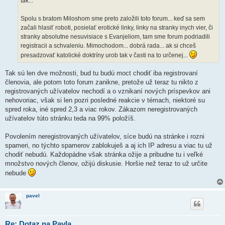
tak...
Spolu s bratom Miloshom sme preto založili toto forum... keď sa sem
začali hlasiť roboti, posielať erotické linky, linky na stranky inych vier, či
stranky absolutne nesuvisiace s Evanjeliom, tam sme forum podriadili
registracii a schvaleniu. Mimochodom... dobrá rada... ak si chceš
presadzovať katolické doktríny urob tak v časti na to určenej...
Tak sú len dve možnosti, bud tu budú moct chodiť iba registrovaní
členovia, ale potom toto forum zanikne, pretože už teraz tu nikto z
registrovaných užívatelov nechodí a o vznikaní nových príspevkov ani
nehovoriac, však si len pozri posledné reakcie v témach, niektoré su
spred roka, iné spred 2,3 a viac rokov. Zákazom neregistrovaných
užívatelov túto stránku teda na 99% položíš.
Povolením neregistrovaných užívatelov, síce budú na stránke i rozni
spameri, no týchto spamerov zablokuješ a aj ich IP adresu a viac tu už
chodiť nebudú. Každopádne však stránka ožije a pribudne tu i veľké
množstvo nových členov, ožijú diskusie. Horšie než teraz to už určite
nebude
pavel
Re: Dotaz na Pavla