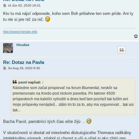
P
Ut Jún 02, 2020 19:41
r
í
Kto tu má nájsť odpovede, koho sem Boh pritiahne ten sem príde. Ani ty
s
tu nie si pre nič za nič.
p
e
v
o
http://www.krestan.info
k
Vlkodlak
Re: Dotaz na Pavla
P
So Aug 29, 2020 8:30
r
í
s
pavel
napísal:
↑
p
e
Následne som začal prispievať na forum Blumental, neskôr sa
v
premenovalo na Kredo pod nickom pavelba. Po takmer 4500
o
k
príspevkoch ma katolíci vyhodili a dnes keď tam pozrieš tak tuším ani
moje príspevky nenájdeš... stálo im to za to, aby ma vygumovali... tak asi
tak...
Bacha Pavol, pamätníci tých čias ešte žijú ...
V skutočnosti si dostal od miestneho diskutujúceho Thomasa radikálny
intelektuálny výprask, stiahol si chvost a uši a ušiel si ako zbitý pes.