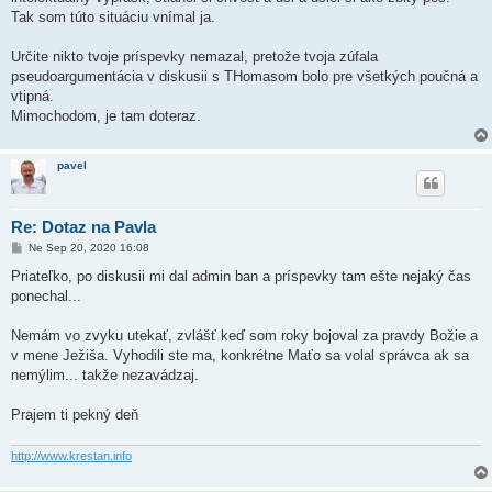
Tak som túto situáciu vnímal ja.
Určite nikto tvoje príspevky nemazal, pretože tvoja zúfala
pseudoargumentácia v diskusii s THomasom bolo pre všetkých poučná a
vtipná.
Mimochodom, je tam doteraz.
pavel
Re: Dotaz na Pavla
P
Ne Sep 20, 2020 16:08
r
í
Priateľko, po diskusii mi dal admin ban a príspevky tam ešte nejaký čas
s
ponechal...
p
e
v
Nemám vo zvyku utekať, zvlášť keď som roky bojoval za pravdy Božie a
o
k
v mene Ježiša. Vyhodili ste ma, konkrétne Maťo sa volal správca ak sa
nemýlim... takže nezavádzaj.
Prajem ti pekný deň
http://www.krestan.info