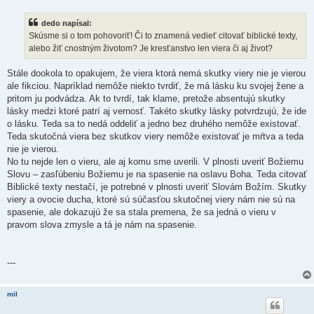
í
s
dedo napísal:
p
e
Skúsme si o tom pohovoriť! Či to znamená vedieť citovať biblické texty,
v
alebo žiť cnostným životom? Je kresťanstvo len viera či aj život?
o
k
Stále dookola to opakujem, že viera ktorá nemá skutky viery nie je vierou
ale fikciou. Napríklad nemôže niekto tvrdiť, že má lásku ku svojej žene a
pritom ju podvádza. Ak to tvrdí, tak klame, pretože absentujú skutky
lásky medzi ktoré patrí aj vernosť. Takéto skutky lásky potvrdzujú, že ide
o lásku. Teda sa to nedá oddeliť a jedno bez druhého nemôže existovať.
Teda skutočná viera bez skutkov viery nemôže existovať je mŕtva a teda
nie je vierou.
No tu nejde len o vieru, ale aj komu sme uverili. V plnosti uveriť Božiemu
Slovu – zasľúbeniu Božiemu je na spasenie na oslavu Boha. Teda citovať
Biblické texty nestačí, je potrebné v plnosti uveriť Slovám Božím. Skutky
viery a ovocie ducha, ktoré sú súčasťou skutočnej viery nám nie sú na
spasenie, ale dokazujú že sa stala premena, že sa jedná o vieru v
pravom slova zmysle a tá je nám na spasenie.
---
mil