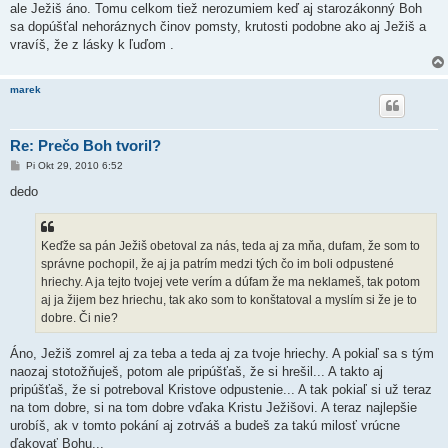
ale Ježiš áno. Tomu celkom tiež nerozumiem keď aj starozákonný Boh
sa dopúšťal nehoráznych činov pomsty, krutosti podobne ako aj Ježiš a
vravíš, že z lásky k ľuďom .
marek
Re: Prečo Boh tvoril?
P
Pi Okt 29, 2010 6:52
r
í
dedo
s
p
e
v
Keďže sa pán Ježiš obetoval za nás, teda aj za mňa, dufam, že som to
o
k
správne pochopil, že aj ja patrím medzi tých čo im boli odpustené
hriechy. A ja tejto tvojej vete verím a dúfam že ma neklameš, tak potom
aj ja žijem bez hriechu, tak ako som to konštatoval a myslím si že je to
dobre. Či nie?
Áno, Ježiš zomrel aj za teba a teda aj za tvoje hriechy. A pokiaľ sa s tým
naozaj stotožňuješ, potom ale pripúšťaš, že si hrešil... A takto aj
pripúšťaš, že si potreboval Kristove odpustenie... A tak pokiaľ si už teraz
na tom dobre, si na tom dobre vďaka Kristu Ježišovi. A teraz najlepšie
urobíš, ak v tomto pokání aj zotrváš a budeš za takú milosť vrúcne
ďakovať Bohu...