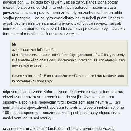
povedal boh .....ak teda povazujem Jezisa za vyslanca Boha potom
mozem je slova su od Boha...o ostatnych autoroch mozem z casti
povazovat slova za pravdive pretoze kazdy ho zachycoval na zakalde
svojho poznania....co sa tyka evanielistov asi to neboli priami ucastnici
avsak pevne verim ze sa snazili pravdivo zachytit co najviac....avsak
nemozem ich priamo povazovat bibliu za to co predkladate vy....avsak v
tom case ako doslo uz k formovaniu viery .....
ažko ti porozumieť priateľu..
Melieš piate cez deviate, miešaš hrušky s jablkami, dávaš linky na texty
kvázi vedeckého charakteru, duchovno tu prezentuješ ako energiu, sám
nevieš kde je sever ...
Povedz nám, napíš, čomu skutočne veríš. Zomrel za teba Kristus? Bolo
to potrebné? Si spasený?
odpoved je jasna verim Boha......verim kristovim slovam o tom ako ma
clovek zit a snazim sa to premietnut do svojho zivota....to ci som
spaseny alebo nie si nedovolim tvrdit kedze som este neumrel......ani
nemam niaku opovazlivost aby som to tvrdil ....alebo o niekom ze je na
100 percent spaseny ...snazim sa najst postupne kusky skladacky a
nasiel som ich uz asi vsetky .....
ci zomrel za mna kristus? kristova smrt bola v prvom rade vrazda