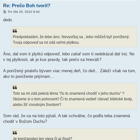
Re: Prečo Boh tvoril?
P
Po Okt 25, 2010 6:44
r
í
dedo
s
p
e
v
Predpokladám, že tebe áno. Nevyvišuj sa , lebo môžeš byť ponížený.
o
k
Tvoja odpoveď sa mi zdá veľmi plytkou.
Áno, dal som ti plytkú odpoveď, lebo zatiaľ som ti nedokázal dať inú. No
v tej plytkosti, ak je kus pravdy, tak prečo sa hneváš?
A ponížený priateľu bývam viac menej deň, čo deň... Záleží však na tom,
ako to poníženie prijímam...
Toto sa mi zdá pekná téma "čo to znamená chodiť v jeho duchu" ?
Skúsme si o tom pohovoriť! Či to znamená vedieť citovať biblické texty,
alebo žiť cnostným životom?
Som rád, že sa na toto pýtaš. A tak schválne, čo podľa teba znamená
chodiť v Božom Duchu?
Je kresťanstvo len viera či aj život?