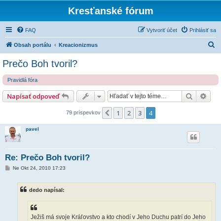
Kresťanské fórum
FAQ
Vytvoriť účet
Prihlásiť sa
H
Obsah portálu
Kreacionizmus
ľ
Prečo Boh tvoril?
a
Pravidlá fóra
d
a
Hľadať
Rozš
Napísať odpoveď
ť
1
2
3
4
Predchádzajúci
79 príspevkov
pavel
Re: Prečo Boh tvoril?
P
Ne Okt 24, 2010 17:23
r
í
s
dedo napísal:
p
e
v
o
k
Ježiš má svoje Kráľovstvo a kto chodí v Jeho Duchu patrí do Jeho