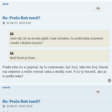
dedo
Re: Prečo Boh tvoril?
P
St Okt 27, 2010 8:33
r
í
s
p
e
Som rád, že sa na toto pýtaš. A tak schválne, čo podľa teba znamená
v
chodiť v Božom Duchu?
o
k
Boží Duch je život...
Podľa toho čo si popísal, by to znamenalo, byť živý, lebo len živý človek
má vedomie a môže vnímať seba a okolitý svet. A čo ty hovoríš, ako je
to podľa teba?
marek
Re: Prečo Boh tvoril?
P
St Okt 27, 2010 13:20
r
í