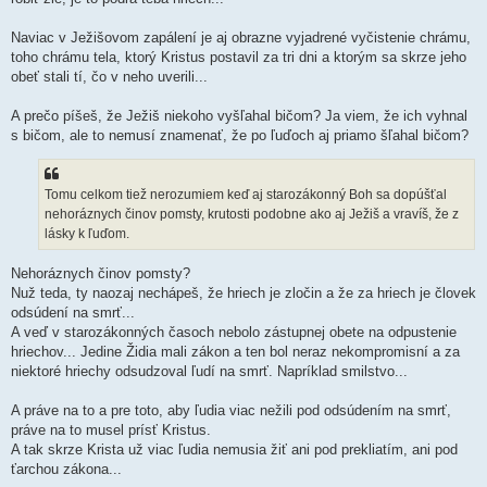
Naviac v Ježišovom zapálení je aj obrazne vyjadrené vyčistenie chrámu,
toho chrámu tela, ktorý Kristus postavil za tri dni a ktorým sa skrze jeho
obeť stali tí, čo v neho uverili...
A prečo píšeš, že Ježiš niekoho vyšľahal bičom? Ja viem, že ich vyhnal
s bičom, ale to nemusí znamenať, že po ľuďoch aj priamo šľahal bičom?
Tomu celkom tiež nerozumiem keď aj starozákonný Boh sa dopúšťal
nehoráznych činov pomsty, krutosti podobne ako aj Ježiš a vravíš, že z
lásky k ľuďom.
Nehoráznych činov pomsty?
Nuž teda, ty naozaj nechápeš, že hriech je zločin a že za hriech je človek
odsúdení na smrť...
A veď v starozákonných časoch nebolo zástupnej obete na odpustenie
hriechov... Jedine Židia mali zákon a ten bol neraz nekompromisní a za
niektoré hriechy odsudzoval ľudí na smrť. Napríklad smilstvo...
A práve na to a pre toto, aby ľudia viac nežili pod odsúdením na smrť,
práve na to musel prísť Kristus.
A tak skrze Krista už viac ľudia nemusia žiť ani pod prekliatím, ani pod
ťarchou zákona...