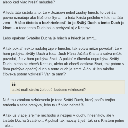
alebo keď viac hrešiť nebudeš?
A teda táto čistota a to, že v Ježišovi nebol žiadny hriech, to Ježiša
pevne označuje ako Božieho Syna... a teda Krista prišlého v tele na túto
zem...
A táto čistota a bezhriešnosť, to je Svätý Duch a tento Duch je
život...
a teda tento Duch bol a prebýval aj v Kristovi....
Lebo opakom Svätého Ducha je hriech a hriech je smrť...
A tak pokiaľ niekto naďalej žije v hriechu, tak sotva môže povedať, že v
ňom prebýva Svätý Duch a teda Duch Pána Ježiša Krista a sotva môže
povedať, že v ňom prebýva život. A pokiaľ v človeku neprebýva Svätý
Duch, alebo ak chceš Kristus, alebo ak chceš doslova život, tak potom v
ňom prebýva opačný duch a tento duch je smrť. A čo už len takého
človeka potom vzkriesi? Vari tá smrť?
a akú mali záruku že budú, budeme vzkriesení?
Nuž tou zárukou vzkriesenia je teda Svätý Duch, ktorý podľa tvojho
tvrdenia v tebe prebýva, lebo ty už viac nehrešíš...
A tak už viacej zrejme nechodíš a nežiješ v duchu hriešnikov, ale v
čistote Ducha Svätého... A pokiaľ tak naozaj žiješ, tak si s Kristom jedno
Telo...