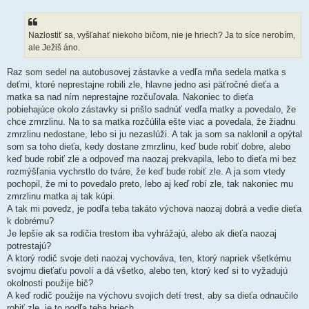
Nazlostiť sa, vyšľahať niekoho bičom, nie je hriech? Ja to síce nerobím,
ale Ježiš áno.
Raz som sedel na autobusovej zástavke a vedľa mňa sedela matka s
deťmi, ktoré neprestajne robili zle, hlavne jedno asi päťročné dieťa a
matka sa nad ním neprestajne rozčuľovala. Nakoniec to dieťa
pobiehajúce okolo zástavky si prišlo sadnúť vedľa matky a povedalo, že
chce zmrzlinu. Na to sa matka rozčúlila ešte viac a povedala, že žiadnu
zmrzlinu nedostane, lebo si ju nezaslúži. A tak ja som sa naklonil a opýtal
som sa toho dieťa, kedy dostane zmrzlinu, keď bude robiť dobre, alebo
keď bude robiť zle a odpoveď ma naozaj prekvapila, lebo to dieťa mi bez
rozmýšľania vychrstlo do tváre, že keď bude robiť zle. A ja som vtedy
pochopil, že mi to povedalo preto, lebo aj keď robí zle, tak nakoniec mu
zmrzlinu matka aj tak kúpi.
A tak mi povedz, je podľa teba takáto výchova naozaj dobrá a vedie dieťa
k dobrému?
Je lepšie ak sa rodičia trestom iba vyhrážajú, alebo ak dieťa naozaj
potrestajú?
A ktorý rodič svoje deti naozaj vychováva, ten, ktorý napriek všetkému
svojmu dieťaťu povolí a dá všetko, alebo ten, ktorý keď si to vyžadujú
okolnosti použije bič?
A keď rodič použije na výchovu svojich detí trest, aby sa dieťa odnaučilo
robiť zle, je to podľa teba hriech...