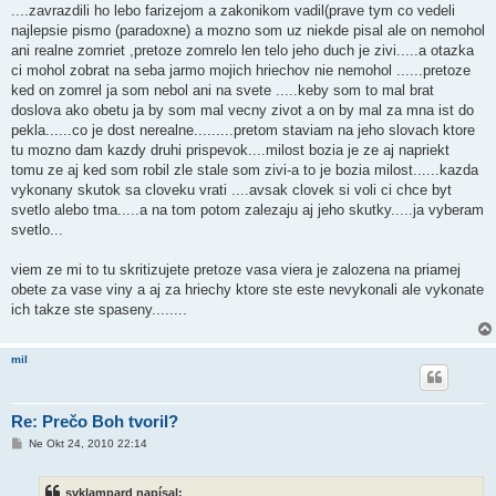
....zavrazdili ho lebo farizejom a zakonikom vadil(prave tym co vedeli
najlepsie pismo (paradoxne) a mozno som uz niekde pisal ale on nemohol
ani realne zomriet ,pretoze zomrelo len telo jeho duch je zivi.....a otazka
ci mohol zobrat na seba jarmo mojich hriechov nie nemohol ......pretoze
ked on zomrel ja som nebol ani na svete .....keby som to mal brat
doslova ako obetu ja by som mal vecny zivot a on by mal za mna ist do
pekla......co je dost nerealne.........pretom staviam na jeho slovach ktore
tu mozno dam kazdy druhi prispevok....milost bozia je ze aj napriekt
tomu ze aj ked som robil zle stale som zivi-a to je bozia milost......kazda
vykonany skutok sa cloveku vrati ....avsak clovek si voli ci chce byt
svetlo alebo tma.....a na tom potom zalezaju aj jeho skutky.....ja vyberam
svetlo...
viem ze mi to tu skritizujete pretoze vasa viera je zalozena na priamej
obete za vase viny a aj za hriechy ktore ste este nevykonali ale vykonate
ich takze ste spaseny........
mil
Re: Prečo Boh tvoril?
P
Ne Okt 24, 2010 22:14
r
í
s
svklampard napísal:
p