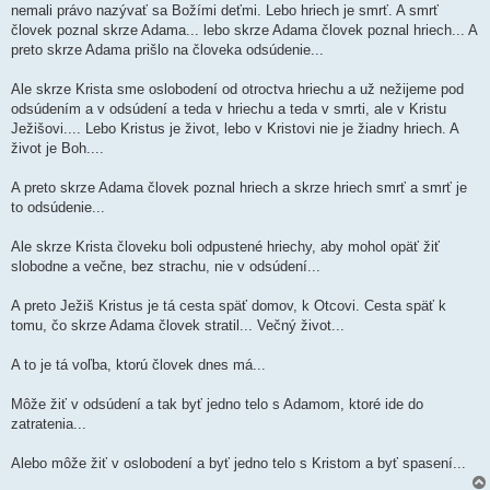
nemali právo nazývať sa Božími deťmi. Lebo hriech je smrť. A smrť
človek poznal skrze Adama... lebo skrze Adama človek poznal hriech... A
preto skrze Adama prišlo na človeka odsúdenie...
Ale skrze Krista sme oslobodení od otroctva hriechu a už nežijeme pod
odsúdením a v odsúdení a teda v hriechu a teda v smrti, ale v Kristu
Ježišovi.... Lebo Kristus je život, lebo v Kristovi nie je žiadny hriech. A
život je Boh....
A preto skrze Adama človek poznal hriech a skrze hriech smrť a smrť je
to odsúdenie...
Ale skrze Krista človeku boli odpustené hriechy, aby mohol opäť žiť
slobodne a večne, bez strachu, nie v odsúdení...
A preto Ježiš Kristus je tá cesta späť domov, k Otcovi. Cesta späť k
tomu, čo skrze Adama človek stratil... Večný život...
A to je tá voľba, ktorú človek dnes má...
Môže žiť v odsúdení a tak byť jedno telo s Adamom, ktoré ide do
zatratenia...
Alebo môže žiť v oslobodení a byť jedno telo s Kristom a byť spasení...