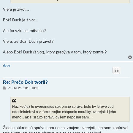
Viera je život...
Boží Duch je život...
Ale čo vzkriesi mŕtveho?
Viera, že Boží Duch je život?
Alebo Boží Duch (život), ktorý prebýva v tom, ktorý zomrel?
dedo
Re: Prečo Boh tvoril?
P
Po Okt 25, 2010 10:30
r
í
s
p
e
Nuž keď už tu uverejňuješ súkromné správy, bolo by férové voči
v
odosielateľovi a v rámci tvojho chápania morálky uverejniť i jeho
o
k
meno... ak si si túto správu ovšem neposlal sám...
Žiadnu súkromnú správu som nemal záujem uverejniť, len som kopíroval