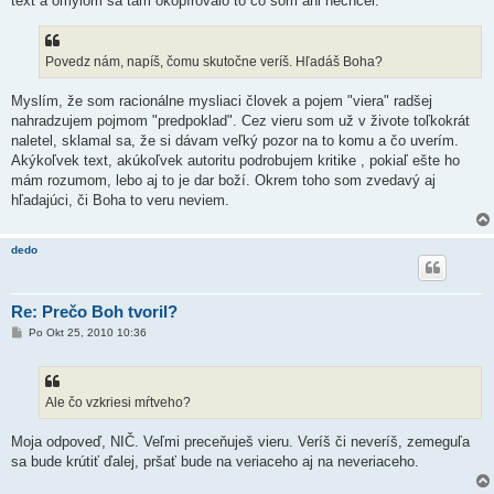
text a omylom sa tam okopírovalo to čo som ani nechcel.
Povedz nám, napíš, čomu skutočne veríš. Hľadáš Boha?
Myslím, že som racionálne mysliaci človek a pojem "viera" radšej
nahradzujem pojmom "predpoklad". Cez vieru som už v živote toľkokrát
naletel, sklamal sa, že si dávam veľký pozor na to komu a čo uverím.
Akýkoľvek text, akúkoľvek autoritu podrobujem kritike , pokiaľ ešte ho
mám rozumom, lebo aj to je dar boží. Okrem toho som zvedavý aj
hľadajúci, či Boha to veru neviem.
dedo
Re: Prečo Boh tvoril?
P
Po Okt 25, 2010 10:36
r
í
s
p
e
Ale čo vzkriesi mŕtveho?
v
o
k
Moja odpoveď, NIČ. Veľmi preceňuješ vieru. Veríš či neveríš, zemeguľa
sa bude krútiť ďalej, pršať bude na veriaceho aj na neveriaceho.