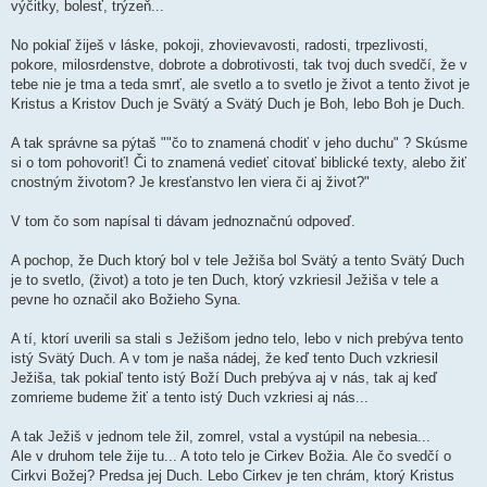
výčitky, bolesť, trýzeň...
No pokiaľ žiješ v láske, pokoji, zhovievavosti, radosti, trpezlivosti,
pokore, milosrdenstve, dobrote a dobrotivosti, tak tvoj duch svedčí, že v
tebe nie je tma a teda smrť, ale svetlo a to svetlo je život a tento život je
Kristus a Kristov Duch je Svätý a Svätý Duch je Boh, lebo Boh je Duch.
A tak správne sa pýtaš ""čo to znamená chodiť v jeho duchu" ? Skúsme
si o tom pohovoriť! Či to znamená vedieť citovať biblické texty, alebo žiť
cnostným životom? Je kresťanstvo len viera či aj život?"
V tom čo som napísal ti dávam jednoznačnú odpoveď.
A pochop, že Duch ktorý bol v tele Ježiša bol Svätý a tento Svätý Duch
je to svetlo, (život) a toto je ten Duch, ktorý vzkriesil Ježiša v tele a
pevne ho označil ako Božieho Syna.
A tí, ktorí uverili sa stali s Ježišom jedno telo, lebo v nich prebýva tento
istý Svätý Duch. A v tom je naša nádej, že keď tento Duch vzkriesil
Ježiša, tak pokiaľ tento istý Boží Duch prebýva aj v nás, tak aj keď
zomrieme budeme žiť a tento istý Duch vzkriesi aj nás...
A tak Ježiš v jednom tele žil, zomrel, vstal a vystúpil na nebesia...
Ale v druhom tele žije tu... A toto telo je Cirkev Božia. Ale čo svedčí o
Cirkvi Božej? Predsa jej Duch. Lebo Cirkev je ten chrám, ktorý Kristus