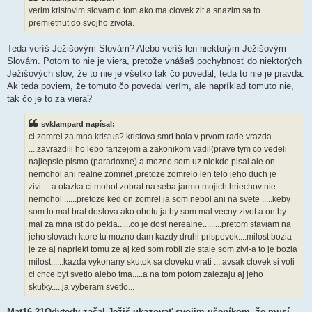
e
verim kristovim slovam o tom ako ma clovek zit a snazim sa to
v
premietnut do svojho zivota.
o
k
Teda veríš Ježišovým Slovám? Alebo veríš len niektorým Ježišovým
Slovám. Potom to nie je viera, pretože vnášaš pochybnosť do niektorých
Ježišových slov, že to nie je všetko tak čo povedal, teda to nie je pravda.
Ak teda poviem, že tomuto čo povedal verím, ale napríklad tomuto nie,
tak čo je to za viera?
svklampard napísal:
ci zomrel za mna kristus? kristova smrt bola v prvom rade vrazda
....zavrazdili ho lebo farizejom a zakonikom vadil(prave tym co vedeli
najlepsie pismo (paradoxne) a mozno som uz niekde pisal ale on
nemohol ani realne zomriet ,pretoze zomrelo len telo jeho duch je
zivi.....a otazka ci mohol zobrat na seba jarmo mojich hriechov nie
nemohol ......pretoze ked on zomrel ja som nebol ani na svete .....keby
som to mal brat doslova ako obetu ja by som mal vecny zivot a on by
mal za mna ist do pekla......co je dost nerealne.........pretom staviam na
jeho slovach ktore tu mozno dam kazdy druhi prispevok....milost bozia
je ze aj napriekt tomu ze aj ked som robil zle stale som zivi-a to je bozia
milost......kazda vykonany skutok sa cloveku vrati ....avsak clovek si voli
ci chce byt svetlo alebo tma.....a na tom potom zalezaju aj jeho
skutky.....ja vyberam svetlo...
Mat16 21Odvtedy začal Ježiš ukazovať svojim učeníkom, že musí