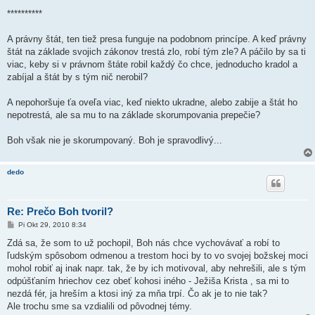
**********
A právny štát, ten tiež presa funguje na podobnom princípe. A keď právny
štát na základe svojich zákonov trestá zlo, robí tým zle? A páčilo by sa ti
viac, keby si v právnom štáte robil každý čo chce, jednoducho kradol a
zabíjal a štát by s tým nič nerobil?
A nepohoršuje ťa oveľa viac, keď niekto ukradne, alebo zabije a štát ho
nepotrestá, ale sa mu to na základe skorumpovania prepečie?
Boh však nie je skorumpovaný. Boh je spravodlivý...
dedo
Re: Prečo Boh tvoril?
P
Pi Okt 29, 2010 8:34
r
í
Zdá sa, že som to už pochopil, Boh nás chce vychovávať a robí to
s
ľudským spôsobom odmenou a trestom hoci by to vo svojej božskej moci
p
e
mohol robiť aj inak napr. tak, že by ich motivoval, aby nehrešili, ale s tým
v
odpúšťaním hriechov cez obeť kohosi iného - Ježiša Krista , sa mi to
o
k
nezdá fér, ja hreším a ktosi iný za mňa trpí. Čo ak je to nie tak?
Ale trochu sme sa vzdialili od pôvodnej témy.