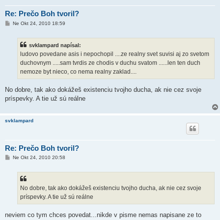
Re: Prečo Boh tvoril?
P
Ne Okt 24, 2010 18:59
r
í
s
svklampard napísal:
p
e
ludovo povedane asis i nepochopil ....ze realny svet suvisi aj zo svetom
v
duchovnym .....sam tvrdis ze chodis v duchu svatom ......len ten duch
o
k
nemoze byt nieco, co nema realny zaklad....
No dobre, tak ako dokážeš existenciu tvojho ducha, ak nie cez svoje
príspevky. A tie už sú reálne
svklampard
Re: Prečo Boh tvoril?
P
Ne Okt 24, 2010 20:58
r
í
s
p
e
No dobre, tak ako dokážeš existenciu tvojho ducha, ak nie cez svoje
v
príspevky. A tie už sú reálne
o
k
neviem co tym chces povedat...nikde v pisme nemas napisane ze to