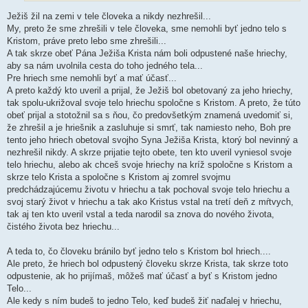
Ježiš žil na zemi v tele človeka a nikdy nezhrešil...
My, preto že sme zhrešili v tele človeka, sme nemohli byť jedno telo s
Kristom, práve preto lebo sme zhrešili...
A tak skrze obeť Pána Ježiša Krista nám boli odpustené naše hriechy,
aby sa nám uvolnila cesta do toho jedného tela...
Pre hriech sme nemohli byť a mať účasť...
A preto každý kto uveril a prijal, že Ježiš bol obetovaný za jeho hriechy,
tak spolu-ukrižoval svoje telo hriechu spoločne s Kristom. A preto, že túto
obeť prijal a stotožnil sa s ňou, čo predovšetkým znamená uvedomiť si,
že zhrešil a je hriešnik a zasluhuje si smrť, tak namiesto neho, Boh pre
tento jeho hriech obetoval svojho Syna Ježiša Krista, ktorý bol nevinný a
nezhrešil nikdy. A skrze prijatie tejto obete, ten kto uveril vyniesol svoje
telo hriechu, alebo ak chceš svoje hriechy na kríž spoločne s Kristom a
skrze telo Krista a spoločne s Kristom aj zomrel svojmu
predchádzajúcemu životu v hriechu a tak pochoval svoje telo hriechu a
svoj starý život v hriechu a tak ako Kristus vstal na tretí deň z mŕtvych,
tak aj ten kto uveril vstal a teda narodil sa znova do nového života,
čistého života bez hriechu...
A teda to, čo človeku bránilo byť jedno telo s Kristom bol hriech....
Ale preto, že hriech bol odpustený človeku skrze Krista, tak skrze toto
odpustenie, ak ho prijímaš, môžeš mať účasť a byť s Kristom jedno
Telo...
Ale kedy s ním budeš to jedno Telo, keď budeš žiť naďalej v hriechu,