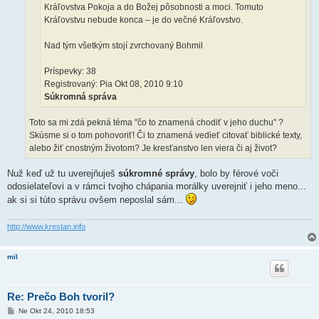
Kráľovstva Pokoja a do Božej pôsobnosti a moci. Tomuto
Kráľovstvu nebude konca – je do večné Kráľovstvo.
Nad tým všetkým stojí zvrchovaný Bohmil
Príspevky: 38
Registrovaný: Pia Okt 08, 2010 9:10
Súkromná správa
Toto sa mi zdá pekná téma "čo to znamená chodiť v jeho duchu" ?
Skúsme si o tom pohovoriť! Či to znamená vedieť citovať biblické texty,
alebo žiť cnostným životom? Je kresťanstvo len viera či aj život?
Nuž keď už tu uverejňuješ
súkromné správy
, bolo by férové voči
odosielateľovi a v rámci tvojho chápania morálky uverejniť i jeho meno...
ak si si túto správu ovšem neposlal sám...
http://www.krestan.info
mil
Re: Prečo Boh tvoril?
P
Ne Okt 24, 2010 18:53
r