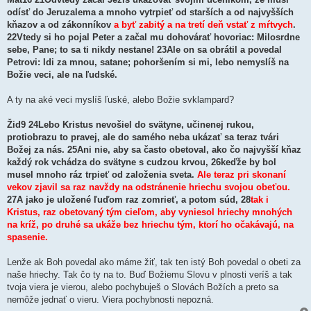
odísť do Jeruzalema a mnoho vytrpieť od starších a od najvyšších
kňazov a od zákonníkov
a byť zabitý a na tretí deň vstať z mŕtvych
.
22Vtedy si ho pojal Peter a začal mu dohovárať hovoriac: Milosrdne
sebe, Pane; to sa ti nikdy nestane! 23Ale on sa obrátil a povedal
Petrovi: Idi za mnou, satane; pohoršením si mi, lebo nemyslíš na
Božie veci, ale na ľudské.
A ty na aké veci myslíš ľuské, alebo Božie svklampard?
Žid9 24Lebo Kristus nevošiel do svätyne, učinenej rukou,
protiobrazu to pravej, ale do samého neba ukázať sa teraz tvári
Božej za nás. 25Ani nie, aby sa často obetoval, ako čo najvyšší kňaz
každý rok vchádza do svätyne s cudzou krvou, 26keďže by bol
musel mnoho ráz trpieť od založenia sveta.
Ale teraz pri skonaní
vekov zjavil sa raz navždy na odstránenie hriechu svojou obeťou.
27A jako je uložené ľuďom raz zomrieť, a potom súd, 28
tak i
Kristus, raz obetovaný tým cieľom, aby vyniesol hriechy mnohých
na kríž, po druhé sa ukáže bez hriechu tým, ktorí ho očakávajú, na
spasenie.
Lenže ak Boh povedal ako máme žiť, tak ten istý Boh povedal o obeti za
naše hriechy. Tak čo ty na to. Buď Božiemu Slovu v plnosti veríš a tak
tvoja viera je vierou, alebo pochybuješ o Slovách Božích a preto sa
nemôže jednať o vieru. Viera pochybnosti nepozná.