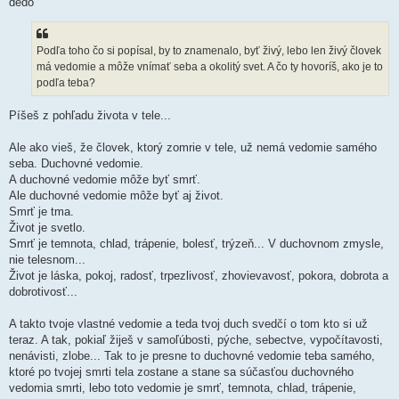
dedo
s
p
e
v
Podľa toho čo si popísal, by to znamenalo, byť živý, lebo len živý človek
o
k
má vedomie a môže vnímať seba a okolitý svet. A čo ty hovoríš, ako je to
podľa teba?
Píšeš z pohľadu života v tele...
Ale ako vieš, že človek, ktorý zomrie v tele, už nemá vedomie samého
seba. Duchovné vedomie.
A duchovné vedomie môže byť smrť.
Ale duchovné vedomie môže byť aj život.
Smrť je tma.
Život je svetlo.
Smrť je temnota, chlad, trápenie, bolesť, trýzeň... V duchovnom zmysle,
nie telesnom...
Život je láska, pokoj, radosť, trpezlivosť, zhovievavosť, pokora, dobrota a
dobrotivosť...
A takto tvoje vlastné vedomie a teda tvoj duch svedčí o tom kto si už
teraz. A tak, pokiaľ žiješ v samoľúbosti, pýche, sebectve, vypočítavosti,
nenávisti, zlobe... Tak to je presne to duchovné vedomie teba samého,
ktoré po tvojej smrti tela zostane a stane sa súčasťou duchovného
vedomia smrti, lebo toto vedomie je smrť, temnota, chlad, trápenie,