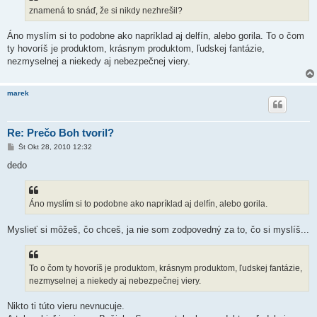
e
znamená to snáď, že si nikdy nezhrešil?
v
o
k
Áno myslím si to podobne ako napríklad aj delfín, alebo gorila. To o čom
ty hovoríš je produktom, krásnym produktom, ľudskej fantázie,
nezmyselnej a niekedy aj nebezpečnej viery.
marek
Re: Prečo Boh tvoril?
P
Št Okt 28, 2010 12:32
r
í
dedo
s
p
e
v
Áno myslím si to podobne ako napríklad aj delfín, alebo gorila.
o
k
Myslieť si môžeš, čo chceš, ja nie som zodpovedný za to, čo si myslíš...
To o čom ty hovoríš je produktom, krásnym produktom, ľudskej fantázie,
nezmyselnej a niekedy aj nebezpečnej viery.
Nikto ti túto vieru nevnucuje.