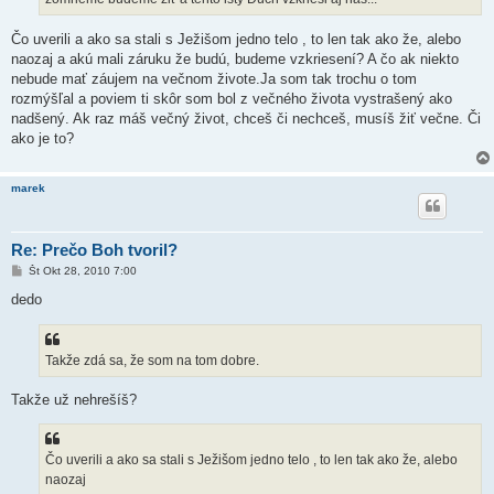
Čo uverili a ako sa stali s Ježišom jedno telo , to len tak ako že, alebo
naozaj a akú mali záruku že budú, budeme vzkriesení? A čo ak niekto
nebude mať záujem na večnom živote.Ja som tak trochu o tom
rozmýšľal a poviem ti skôr som bol z večného života vystrašený ako
nadšený. Ak raz máš večný život, chceš či nechceš, musíš žiť večne. Či
ako je to?
marek
Re: Prečo Boh tvoril?
P
Št Okt 28, 2010 7:00
r
í
dedo
s
p
e
v
Takže zdá sa, že som na tom dobre.
o
k
Takže už nehrešíš?
Čo uverili a ako sa stali s Ježišom jedno telo , to len tak ako že, alebo
naozaj