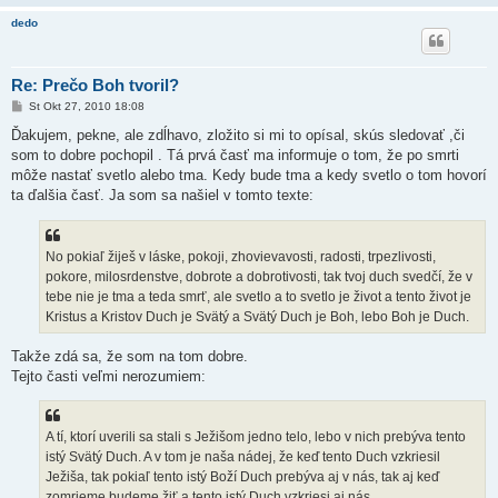
dedo
Re: Prečo Boh tvoril?
P
St Okt 27, 2010 18:08
r
í
Ďakujem, pekne, ale zdĺhavo, zložito si mi to opísal, skús sledovať ,či
s
som to dobre pochopil . Tá prvá časť ma informuje o tom, že po smrti
p
e
môže nastať svetlo alebo tma. Kedy bude tma a kedy svetlo o tom hovorí
v
ta ďalšia časť. Ja som sa našiel v tomto texte:
o
k
No pokiaľ žiješ v láske, pokoji, zhovievavosti, radosti, trpezlivosti,
pokore, milosrdenstve, dobrote a dobrotivosti, tak tvoj duch svedčí, že v
tebe nie je tma a teda smrť, ale svetlo a to svetlo je život a tento život je
Kristus a Kristov Duch je Svätý a Svätý Duch je Boh, lebo Boh je Duch.
Takže zdá sa, že som na tom dobre.
Tejto časti veľmi nerozumiem:
A tí, ktorí uverili sa stali s Ježišom jedno telo, lebo v nich prebýva tento
istý Svätý Duch. A v tom je naša nádej, že keď tento Duch vzkriesil
Ježiša, tak pokiaľ tento istý Boží Duch prebýva aj v nás, tak aj keď
zomrieme budeme žiť a tento istý Duch vzkriesi aj nás...