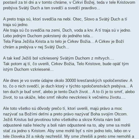
postavil za tri dni a v tomto chráme, v Cirkvi Božej, teda v tele Kristovom
prebýva Svätý Duch a ten svedčí a svedčí pravdivo...
A preto traja sú, ktorí svedčia na nebi. Otec, Slovo a Svätý Duch a tí
traja sú jedno.
Ale traja sú čo svedčia na zemi, Duch, voda a krv. A tí traja sú v jedno.
Lebo jedným Duchom pokrstený do jedného tela...
Tela Pána Ježiša Krista a to telo je Cirkev Božia... A Cirkev je Boží
chrám a prebýva v nej Svätý Duch...
A tak keď Ježiš bol vzkriesený Svätým Duchom z mŕtvych....
Tak potom aj tí, čo uverili, Cirkev Božia, Telo Kristove, bude opäť tým
istým Duchom vzkriesené...
Ale dnes je vo svete údajne okolo 30000 kresťanských spoločenstiev. A
to, čo o nich svedčí, je duch ktorý v týchto spoločenstvách prebýva... A
ten duch je buď smrť, alebo je tento Duch život... A to či je to smrť, alebo
život, to sa ukáže, lebo smrť nikoho nevzkriesi k večnému životu....
Ale toto všetko sú dôvody prečo tí, ktorí uverili, majú právo a moc
nazývať sa Božími deťmi a preto právo nazývať Boha svojím Otcom.
Ježiš Kristus bol prvotinou toho všetkého a skrze Krista nám boli
odpustené naše hriechy a boli nám odpustené na to, aby sme sa mohli
stať za jedno s Kristom. Aby sme mohli byť s ním jedno telo, lebo on v
tele človeka žil a nikdy nezhrešil. My sme zhrešili a preto sme nemohli a