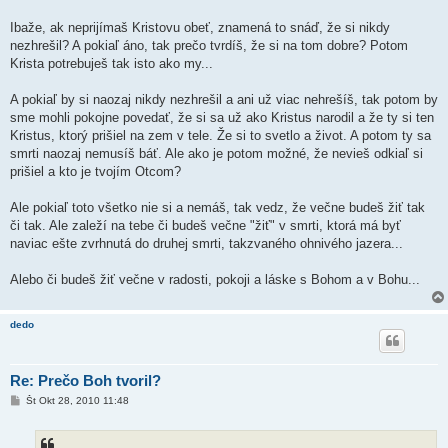
Ibaže, ak neprijímaš Kristovu obeť, znamená to snáď, že si nikdy
nezhrešil? A pokiaľ áno, tak prečo tvrdíš, že si na tom dobre? Potom
Krista potrebuješ tak isto ako my...
A pokiaľ by si naozaj nikdy nezhrešil a ani už viac nehrešíš, tak potom by
sme mohli pokojne povedať, že si sa už ako Kristus narodil a že ty si ten
Kristus, ktorý prišiel na zem v tele. Že si to svetlo a život. A potom ty sa
smrti naozaj nemusíš báť. Ale ako je potom možné, že nevieš odkiaľ si
prišiel a kto je tvojím Otcom?
Ale pokiaľ toto všetko nie si a nemáš, tak vedz, že večne budeš žiť tak
či tak. Ale zaleží na tebe či budeš večne "žiť" v smrti, ktorá má byť
naviac ešte zvrhnutá do druhej smrti, takzvaného ohnivého jazera...
Alebo či budeš žiť večne v radosti, pokoji a láske s Bohom a v Bohu...
dedo
Re: Prečo Boh tvoril?
P
Št Okt 28, 2010 11:48
r
í
s
p