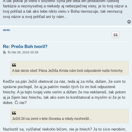
A tak pokiaľ je viera v Božieho Syna pre teba len produktom ľudskej
fantázie a nezmyselnej a niekedy aj nebezpečnej viery, je to tvoj názor a
tvoj pohľad a tak ako tebe nikto vieru v Boha nevnucuje, tak nevnucuj
svoj názor a svoj pohľad ani ty nám...
dedo
Re: Prečo Boh tvoril?
P
Št Okt 28, 2010 20:28
r
í
s
p
e
A tak skrze obeť Pána Ježiša Krista nám boli odpustené naše hriechy
v
o
k
Keďže sa pán Ježiš obetoval za nás, teda aj za mňa, dufam, že som to
správne pochopil, že aj ja patrím medzi tých čo im boli odpustené
hriechy. A ja tejto tvojej vete verím a dúfam že ma neklameš, tak potom
aj ja žijem bez hriechu, tak ako som to konštatoval a myslím si že je to
dobre. Či nie?
Ježiš žil na zemi v tele človeka a nikdy nezhrešil...
Nazlostiť sa, vyšľahať niekoho bičom, nie je hriech? Ja to síce nerobím,