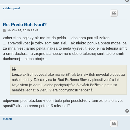
svklampard
Re: Prečo Boh tvoril?
P
Ne Okt 24, 2010 23:49
r
í
zober si to logicky ak ma ist do pekla ...lebo som porusil zakon
s
....spravodlivost je zeby som tam siel....ak niekto ponuka obetu moze iba
p
e
za mna niest jarmo pekla inaksa to neda vysvetlit lebo je ina telesna smrt
v
a smrt ducha.....a zrejme sa nebavime o obete telesnej smrti ale o smrti
o
k
duchovnej....alebo oboje...
Lenže ak Boh povedal ako máme žiť, tak ten istý Boh povedal o obeti za
naše hriechy. Tak čo ty na to. Buď Božiemu Slovu v plnosti veríš a tak
tvoja viera je vierou, alebo pochybuješ o Slovách Božích a preto sa
nemôže jednať o vieru. Viera pochybnosti nepozná.
odpoviem proti otazkou v com bolo jeho posolstvo v tom ze prisiel svet
spasit? ak ano preco potom 3 roky ucil?
marek