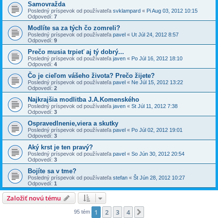
Samovražda
Posledný príspevok od používateľa
svklampard
«
Pi Aug 03, 2012 10:15
Odpovedí:
7
Modlíte sa za tých čo zomreli?
Posledný príspevok od používateľa
pavel
«
Ut Júl 24, 2012 8:57
Odpovedí:
9
Prečo musia trpieť aj tý dobrý...
Posledný príspevok od používateľa
javen
«
Po Júl 16, 2012 18:10
Odpovedí:
4
Čo je cieľom vášeho života? Prečo žijete?
Posledný príspevok od používateľa
pavel
«
Ne Júl 15, 2012 13:22
Odpovedí:
2
Najkrajšia modlitba J.A.Komenského
Posledný príspevok od používateľa
javen
«
St Júl 11, 2012 7:38
Odpovedí:
3
Ospravedlnenie,viera a skutky
Posledný príspevok od používateľa
pavel
«
Po Júl 02, 2012 19:01
Odpovedí:
3
Aký krst je ten pravý?
Posledný príspevok od používateľa
pavel
«
So Jún 30, 2012 20:54
Odpovedí:
3
Bojíte sa v tme?
Posledný príspevok od používateľa
stefan
«
Št Jún 28, 2012 10:27
Odpovedí:
1
Založiť novú tému
1
2
3
4
Ďalšia
95 tém