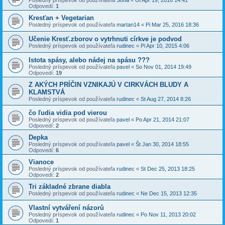
Posledný príspevok od používateľa
Sona
«
Ut Apr 19, 2016 14:41
Odpovedí:
1
Kresťan + Vegetarian
Posledný príspevok od používateľa
martan14
«
Pi Mar 25, 2016 18:36
Učenie Kresť.zborov o vytrhnuti církve je podvod
Posledný príspevok od používateľa
rudinec
«
Pi Apr 10, 2015 4:06
Istota spásy, alebo nádej na spásu ???
Posledný príspevok od používateľa
pavel
«
So Nov 01, 2014 19:49
Odpovedí:
19
Z AKÝCH PRÍČIN VZNIKAJÚ V CIRKVÁCH BLUDY A
KLAMSTVÁ
Posledný príspevok od používateľa
rudinec
«
St Aug 27, 2014 8:26
čo ľudia vidia pod vierou
Posledný príspevok od používateľa
pavel
«
Po Apr 21, 2014 21:07
Odpovedí:
2
Depka
Posledný príspevok od používateľa
pavel
«
Št Jan 30, 2014 18:55
Odpovedí:
6
Vianoce
Posledný príspevok od používateľa
rudinec
«
St Dec 25, 2013 18:25
Odpovedí:
2
Tri základné zbrane diabla
Posledný príspevok od používateľa
rudinec
«
Ne Dec 15, 2013 12:35
Vlastní vytváření názorů
Posledný príspevok od používateľa
rudinec
«
Po Nov 11, 2013 20:02
Odpovedí:
1