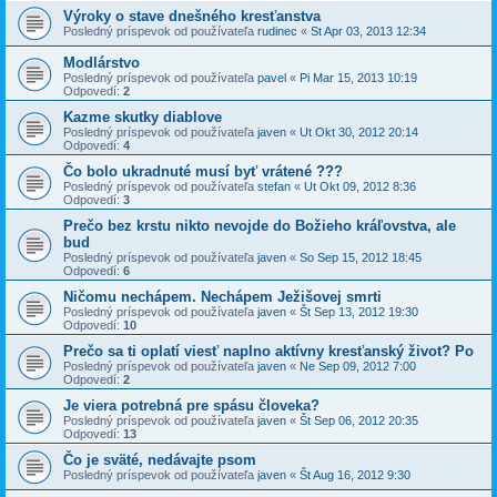
Výroky o stave dnešného kresťanstva
Posledný príspevok od používateľa
rudinec
«
St Apr 03, 2013 12:34
Modlárstvo
Posledný príspevok od používateľa
pavel
«
Pi Mar 15, 2013 10:19
Odpovedí:
2
Kazme skutky diablove
Posledný príspevok od používateľa
javen
«
Ut Okt 30, 2012 20:14
Odpovedí:
4
Čo bolo ukradnuté musí byť vrátené ???
Posledný príspevok od používateľa
stefan
«
Ut Okt 09, 2012 8:36
Odpovedí:
3
Prečo bez krstu nikto nevojde do Božieho kráľovstva, ale
bud
Posledný príspevok od používateľa
javen
«
So Sep 15, 2012 18:45
Odpovedí:
6
Ničomu nechápem. Nechápem Ježišovej smrti
Posledný príspevok od používateľa
javen
«
Št Sep 13, 2012 19:30
Odpovedí:
10
Prečo sa ti oplatí viesť naplno aktívny kresťanský život? Po
Posledný príspevok od používateľa
javen
«
Ne Sep 09, 2012 7:00
Odpovedí:
2
Je viera potrebná pre spásu človeka?
Posledný príspevok od používateľa
javen
«
Št Sep 06, 2012 20:35
Odpovedí:
13
Čo je sväté, nedávajte psom
Posledný príspevok od používateľa
javen
«
Št Aug 16, 2012 9:30