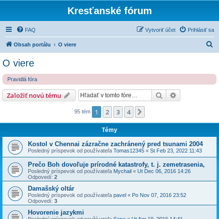
Kresťanské fórum
FAQ
Vytvoriť účet
Prihlásiť sa
H
Obsah portálu
O viere
ľ
O viere
a
Pravidlá fóra
d
a
Hľadať
Rozšírené vy
Založiť novú tému
ť
1
2
3
4
Ďalšia
95 tém
Témy
Kostol v Chennai zázračne zachránený pred tsunami 2004
Posledný príspevok od používateľa
Tomas12345
«
St Feb 23, 2022 11:43
Prečo Boh dovoľuje prírodné katastrofy, t. j. zemetrasenia,
Posledný príspevok od používateľa
Mychail
«
Ut Dec 06, 2016 14:26
Odpovedí:
2
Damašský oltár
Posledný príspevok od používateľa
pavel
«
Po Nov 07, 2016 23:52
Odpovedí:
3
Hovorenie jazykmi