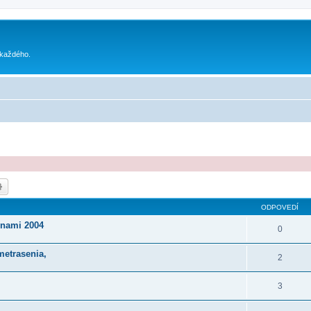
 každého.
dať
Rozšírené vyhľadávanie
ODPOVEDÍ
unami 2004
0
metrasenia,
2
3