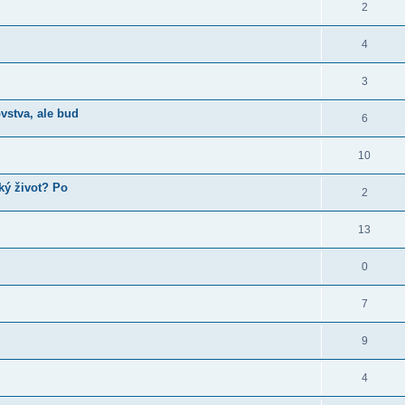
2
4
3
vstva, ale bud
6
10
ský život? Po
2
13
0
7
9
4