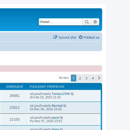
Hľadať
Rozšírené vyhľad
Vytvoriť účet
Prihlásiť sa
1
2
3
4
Ďalšia
95 tém
ZOBRAZENÍ
POSLEDNÝ PRÍSPEVOK
od používateľa
Tomas12345
26981
St Feb 23, 2022 11:43
od používateľa
Mychail
23021
Ut Dec 06, 2016 14:26
od používateľa
pavel
22100
Po Nov 07, 2016 23:52
od používateľa
Sona