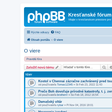
Kresťanské fórum
Vitajte v kresťanskom priestore pre
Rýchle odkazy
FAQ
Obsah portálu
O viere
O viere
Pravidlá fóra
Hľa
Založiť novú tému
TÉMY
Kostol v Chennai zázračne zachránený pred ts
od používateľa
Tomas12345
»
St Feb 23, 2022 11:43
Prečo Boh dovoľuje prírodné katastrofy, t. j. ze
od používateľa
brotherrr
»
So Feb 18, 2012 16:54
Damašský oltár
od používateľa
rybar
»
Pi Nov 04, 2016 18:01
Hovorenie jazykmi