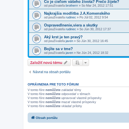
Čo je cieľom vášeho života? Prečo žijete?
od používateľa
brotherrr
»
So Mar 24, 2012 17:51
Najkrajšia modlitba J.A.Komenského
od používateľa
rudinec
»
Po Júl 02, 2012 9:54
Ospravedlnenie,viera a skutky
od používateľa
rudinec
»
So Jún 30, 2012 17:37
Aký krst je ten pravý?
od používateľa
javen
»
So Jún 30, 2012 16:45
Bojíte sa v tme?
od používateľa
javen
»
Ne Jún 24, 2012 18:32
Založiť novú tému
Návrat na obsah portálu
OPRÁVNENIA PRE TOTO FÓRUM
V tomto fóre
nemôžete
zakladať témy
V tomto fóre
nemôžete
odpovedať v témach
V tomto fóre
nemôžete
upravovať vlastné príspevky
V tomto fóre
nemôžete
mazať vlastné príspevky
V tomto fóre
nemôžete
vkladať prílohy
Obsah portálu