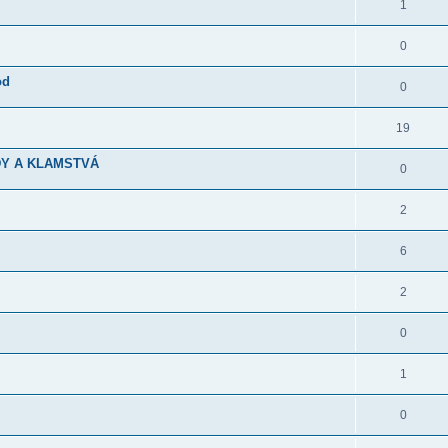
1
0
od
0
19
DY A KLAMSTVÁ
0
2
6
2
0
1
0