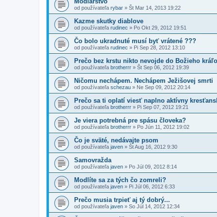
Modlárstvo
od používateľa
rybar
»
Št Mar 14, 2013 19:22
Kazme skutky diablove
od používateľa
rudinec
»
Po Okt 29, 2012 19:51
Čo bolo ukradnuté musí byť vrátené ???
od používateľa
rudinec
»
Pi Sep 28, 2012 13:10
Prečo bez krstu nikto nevojde do Božieho kráľo
od používateľa
brotherrr
»
Št Sep 06, 2012 19:39
Ničomu nechápem. Nechápem Ježišovej smrti
od používateľa
schezau
»
Ne Sep 09, 2012 20:14
Prečo sa ti oplatí viesť naplno aktívny kresťan
od používateľa
brotherrr
»
Pi Sep 07, 2012 19:21
Je viera potrebná pre spásu človeka?
od používateľa
brotherrr
»
Po Jún 11, 2012 19:02
Čo je sväté, nedávajte psom
od používateľa
javen
»
Št Aug 16, 2012 9:30
Samovražda
od používateľa
javen
»
Po Júl 09, 2012 8:14
Modlíte sa za tých čo zomreli?
od používateľa
javen
»
Pi Júl 06, 2012 6:33
Prečo musia trpieť aj tý dobrý...
od používateľa
javen
»
So Júl 14, 2012 12:34