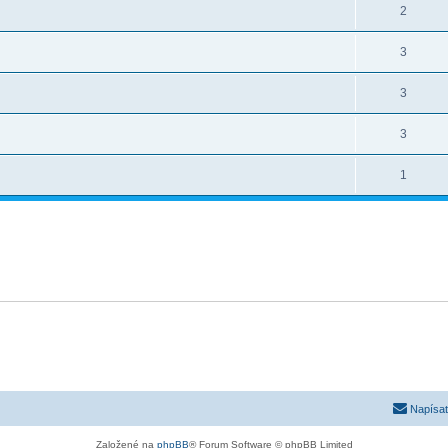
2
3
3
3
1
Napísať
Založené na
phpBB
® Forum Software © phpBB Limited