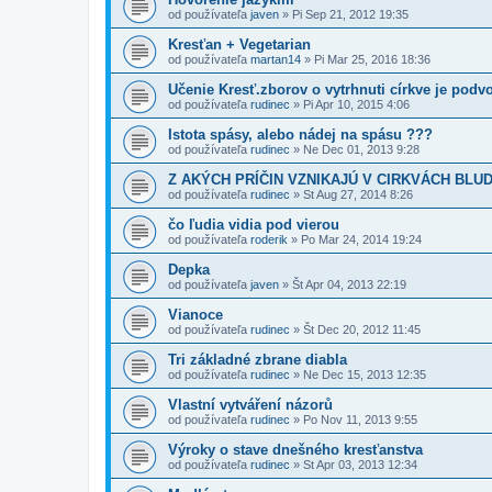
od používateľa
javen
»
Pi Sep 21, 2012 19:35
Kresťan + Vegetarian
od používateľa
martan14
»
Pi Mar 25, 2016 18:36
Učenie Kresť.zborov o vytrhnuti církve je podv
od používateľa
rudinec
»
Pi Apr 10, 2015 4:06
Istota spásy, alebo nádej na spásu ???
od používateľa
rudinec
»
Ne Dec 01, 2013 9:28
Z AKÝCH PRÍČIN VZNIKAJÚ V CIRKVÁCH BLU
od používateľa
rudinec
»
St Aug 27, 2014 8:26
čo ľudia vidia pod vierou
od používateľa
roderik
»
Po Mar 24, 2014 19:24
Depka
od používateľa
javen
»
Št Apr 04, 2013 22:19
Vianoce
od používateľa
rudinec
»
Št Dec 20, 2012 11:45
Tri základné zbrane diabla
od používateľa
rudinec
»
Ne Dec 15, 2013 12:35
Vlastní vytváření názorů
od používateľa
rudinec
»
Po Nov 11, 2013 9:55
Výroky o stave dnešného kresťanstva
od používateľa
rudinec
»
St Apr 03, 2013 12:34