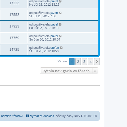
od používateľa
pavel
17223
Ne Júl 15, 2012 13:22
od používateľa
javen
17552
St Júl 11, 2012 7:38
od používateľa
pavel
17923
Po Júl 02, 2012 19:01
od používateľa
pavel
17759
So Jún 30, 2012 20:54
od používateľa
stefan
14725
Št Jún 28, 2012 10:27
1
2
3
4
Ďalšia
95 tém
Rýchla navigácia vo fórach
 administrátorovi
Vymazať cookies
Všetky časy sú v
UTC+01:00