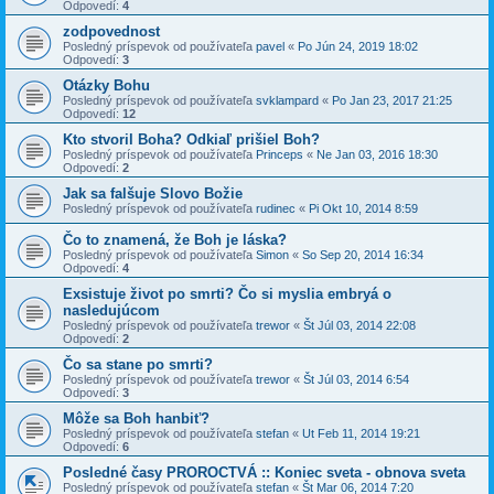
Odpovedí:
4
zodpovednost
Posledný príspevok od používateľa
pavel
«
Po Jún 24, 2019 18:02
Odpovedí:
3
Otázky Bohu
Posledný príspevok od používateľa
svklampard
«
Po Jan 23, 2017 21:25
Odpovedí:
12
Kto stvoril Boha? Odkiaľ prišiel Boh?
Posledný príspevok od používateľa
Princeps
«
Ne Jan 03, 2016 18:30
Odpovedí:
2
Jak sa falšuje Slovo Božie
Posledný príspevok od používateľa
rudinec
«
Pi Okt 10, 2014 8:59
Čo to znamená, že Boh je láska?
Posledný príspevok od používateľa
Simon
«
So Sep 20, 2014 16:34
Odpovedí:
4
Exsistuje život po smrti? Čo si myslia embryá o
nasledujúcom
Posledný príspevok od používateľa
trewor
«
Št Júl 03, 2014 22:08
Odpovedí:
2
Čo sa stane po smrti?
Posledný príspevok od používateľa
trewor
«
Št Júl 03, 2014 6:54
Odpovedí:
3
Môže sa Boh hanbiť?
Posledný príspevok od používateľa
stefan
«
Ut Feb 11, 2014 19:21
Odpovedí:
6
Posledné časy PROROCTVÁ :: Koniec sveta - obnova sveta
Posledný príspevok od používateľa
stefan
«
Št Mar 06, 2014 7:20