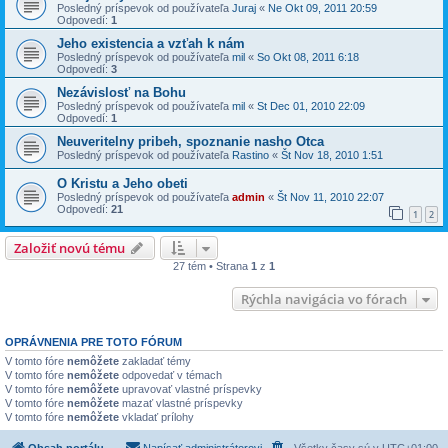
Posledný príspevok od používateľa
Juraj
«
Ne Okt 09, 2011 20:59
Odpovedí:
1
Jeho existencia a vzťah k nám
Posledný príspevok od používateľa
mil
«
So Okt 08, 2011 6:18
Odpovedí:
3
Nezávislosť na Bohu
Posledný príspevok od používateľa
mil
«
St Dec 01, 2010 22:09
Odpovedí:
1
Neuveritelny pribeh, spoznanie nasho Otca
Posledný príspevok od používateľa
Rastino
«
Št Nov 18, 2010 1:51
O Kristu a Jeho obeti
Posledný príspevok od používateľa
admin
«
Št Nov 11, 2010 22:07
Odpovedí:
21
1
2
Založiť novú tému
27 tém • Strana
1
z
1
Rýchla navigácia vo fórach
OPRÁVNENIA PRE TOTO FÓRUM
V tomto fóre
nemôžete
zakladať témy
V tomto fóre
nemôžete
odpovedať v témach
V tomto fóre
nemôžete
upravovať vlastné príspevky
V tomto fóre
nemôžete
mazať vlastné príspevky
V tomto fóre
nemôžete
vkladať prílohy
Obsah portálu
Napísať administrátorovi
Všetky časy sú v
UTC+01:00