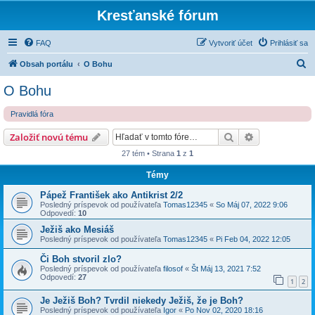
Kresťanské fórum
FAQ
Vytvoriť účet
Prihlásiť sa
H
Obsah portálu
O Bohu
ľ
O Bohu
a
Pravidlá fóra
d
a
Hľadať
Rozšírené vy
Založiť novú tému
ť
27 tém • Strana
1
z
1
Témy
Pápež František ako Antikrist 2/2
Posledný príspevok od používateľa
Tomas12345
«
So Máj 07, 2022 9:06
Odpovedí:
10
Ježiš ako Mesiáš
Posledný príspevok od používateľa
Tomas12345
«
Pi Feb 04, 2022 12:05
Či Boh stvoril zlo?
Posledný príspevok od používateľa
filosof
«
Št Máj 13, 2021 7:52
Odpovedí:
27
1
2
Je Ježiš Boh? Tvrdil niekedy Ježiš, že je Boh?
Posledný príspevok od používateľa
Igor
«
Po Nov 02, 2020 18:16