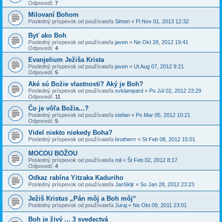
Odpovedí:
7
Milovaní Bohom
Posledný príspevok od používateľa
Simon
«
Pi Nov 01, 2013 12:32
Byť ako Boh
Posledný príspevok od používateľa
javen
«
Ne Okt 28, 2012 19:41
Odpovedí:
4
Evanjelium Ježiša Krista
Posledný príspevok od používateľa
javen
«
Ut Aug 07, 2012 9:21
Odpovedí:
5
Aké sú Božie vlastnosti? Aký je Boh?
Posledný príspevok od používateľa
svklampard
«
Po Júl 02, 2012 23:29
Odpovedí:
11
Čo je vôľa Božia...?
Posledný príspevok od používateľa
stefan
«
Po Mar 05, 2012 10:21
Odpovedí:
5
Videl niekto niekedy Boha?
Posledný príspevok od používateľa
brotherrr
«
St Feb 08, 2012 15:01
MOCOU BOŽOU
Posledný príspevok od používateľa
mil
«
Št Feb 02, 2012 8:17
Odpovedí:
4
Odkaz rabína Yitzaka Kaduriho
Posledný príspevok od používateľa
JanSkljr
«
So Jan 28, 2012 23:23
Ježiš Kristus „Pán môj a Boh môj“
Posledný príspevok od používateľa
Juraj
«
Ne Okt 09, 2011 23:01
Boh je živý ... 3 svedectvá