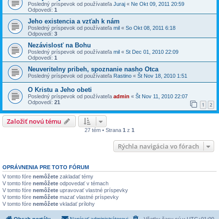
Posledný príspevok od používateľa
Juraj
«
Ne Okt 09, 2011 20:59
Odpovedí:
1
Jeho existencia a vzťah k nám
Posledný príspevok od používateľa
mil
«
So Okt 08, 2011 6:18
Odpovedí:
3
Nezávislosť na Bohu
Posledný príspevok od používateľa
mil
«
St Dec 01, 2010 22:09
Odpovedí:
1
Neuveritelny pribeh, spoznanie nasho Otca
Posledný príspevok od používateľa
Rastino
«
Št Nov 18, 2010 1:51
O Kristu a Jeho obeti
Posledný príspevok od používateľa
admin
«
Št Nov 11, 2010 22:07
Odpovedí:
21
1
2
Založiť novú tému
27 tém • Strana
1
z
1
Rýchla navigácia vo fórach
OPRÁVNENIA PRE TOTO FÓRUM
V tomto fóre
nemôžete
zakladať témy
V tomto fóre
nemôžete
odpovedať v témach
V tomto fóre
nemôžete
upravovať vlastné príspevky
V tomto fóre
nemôžete
mazať vlastné príspevky
V tomto fóre
nemôžete
vkladať prílohy
Obsah portálu
Napísať administrátorovi
Všetky časy sú v
UTC+01:00