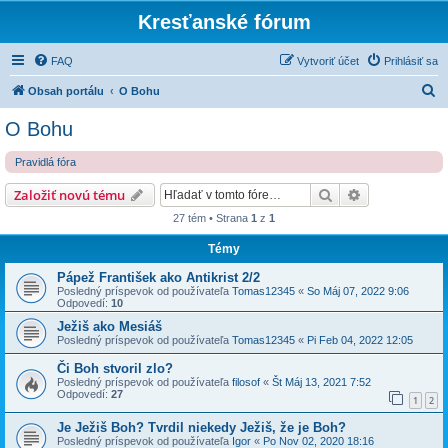
Kresťanské fórum
FAQ
Vytvoriť účet
Prihlásiť sa
H
Obsah portálu
O Bohu
ľ
O Bohu
a
Pravidlá fóra
d
a
Hľadať
Rozšírené vy
Založiť novú tému
ť
27 tém • Strana
1
z
1
Témy
Pápež František ako Antikrist 2/2
Posledný príspevok od používateľa
Tomas12345
«
So Máj 07, 2022 9:06
Odpovedí:
10
Ježiš ako Mesiáš
Posledný príspevok od používateľa
Tomas12345
«
Pi Feb 04, 2022 12:05
Či Boh stvoril zlo?
Posledný príspevok od používateľa
filosof
«
Št Máj 13, 2021 7:52
Odpovedí:
27
1
2
Je Ježiš Boh? Tvrdil niekedy Ježiš, že je Boh?
Posledný príspevok od používateľa
Igor
«
Po Nov 02, 2020 18:16