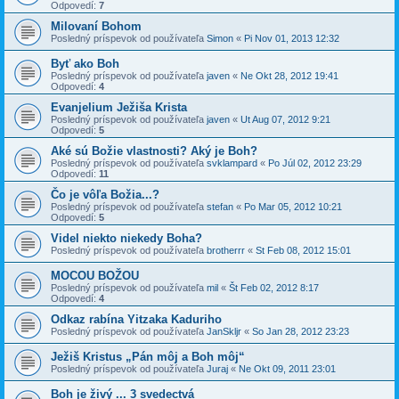
Odpovedí:
7
Milovaní Bohom
Posledný príspevok od používateľa
Simon
«
Pi Nov 01, 2013 12:32
Byť ako Boh
Posledný príspevok od používateľa
javen
«
Ne Okt 28, 2012 19:41
Odpovedí:
4
Evanjelium Ježiša Krista
Posledný príspevok od používateľa
javen
«
Ut Aug 07, 2012 9:21
Odpovedí:
5
Aké sú Božie vlastnosti? Aký je Boh?
Posledný príspevok od používateľa
svklampard
«
Po Júl 02, 2012 23:29
Odpovedí:
11
Čo je vôľa Božia...?
Posledný príspevok od používateľa
stefan
«
Po Mar 05, 2012 10:21
Odpovedí:
5
Videl niekto niekedy Boha?
Posledný príspevok od používateľa
brotherrr
«
St Feb 08, 2012 15:01
MOCOU BOŽOU
Posledný príspevok od používateľa
mil
«
Št Feb 02, 2012 8:17
Odpovedí:
4
Odkaz rabína Yitzaka Kaduriho
Posledný príspevok od používateľa
JanSkljr
«
So Jan 28, 2012 23:23
Ježiš Kristus „Pán môj a Boh môj“
Posledný príspevok od používateľa
Juraj
«
Ne Okt 09, 2011 23:01
Boh je živý ... 3 svedectvá