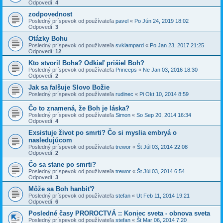
Odpovedí:
4
zodpovednost
Posledný príspevok od používateľa
pavel
«
Po Jún 24, 2019 18:02
Odpovedí:
3
Otázky Bohu
Posledný príspevok od používateľa
svklampard
«
Po Jan 23, 2017 21:25
Odpovedí:
12
Kto stvoril Boha? Odkiaľ prišiel Boh?
Posledný príspevok od používateľa
Princeps
«
Ne Jan 03, 2016 18:30
Odpovedí:
2
Jak sa falšuje Slovo Božie
Posledný príspevok od používateľa
rudinec
«
Pi Okt 10, 2014 8:59
Čo to znamená, že Boh je láska?
Posledný príspevok od používateľa
Simon
«
So Sep 20, 2014 16:34
Odpovedí:
4
Exsistuje život po smrti? Čo si myslia embryá o
nasledujúcom
Posledný príspevok od používateľa
trewor
«
Št Júl 03, 2014 22:08
Odpovedí:
2
Čo sa stane po smrti?
Posledný príspevok od používateľa
trewor
«
Št Júl 03, 2014 6:54
Odpovedí:
3
Môže sa Boh hanbiť?
Posledný príspevok od používateľa
stefan
«
Ut Feb 11, 2014 19:21
Odpovedí:
6
Posledné časy PROROCTVÁ :: Koniec sveta - obnova sveta
Posledný príspevok od používateľa
stefan
«
Št Mar 06, 2014 7:20