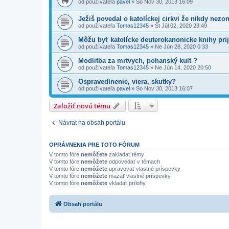
od používateľa
pavel
»
So Nov 30, 2013 16:09
Ježiš povedal o katolíckej cirkvi že nikdy nezo
od používateľa
Tomas12345
»
Št Júl 02, 2020 23:49
Môžu byť katolícke deuterokanonicke knihy pri
od používateľa
Tomas12345
»
Ne Jún 28, 2020 0:33
Modlitba za mrtvych, pohanský kult ?
od používateľa
Tomas12345
»
Ne Jún 14, 2020 20:50
Ospravedlnenie, viera, skutky?
od používateľa
pavel
»
So Nov 30, 2013 16:07
Založiť novú tému
Návrat na obsah portálu
OPRÁVNENIA PRE TOTO FÓRUM
V tomto fóre
nemôžete
zakladať témy
V tomto fóre
nemôžete
odpovedať v témach
V tomto fóre
nemôžete
upravovať vlastné príspevky
V tomto fóre
nemôžete
mazať vlastné príspevky
V tomto fóre
nemôžete
vkladať prílohy
Obsah portálu