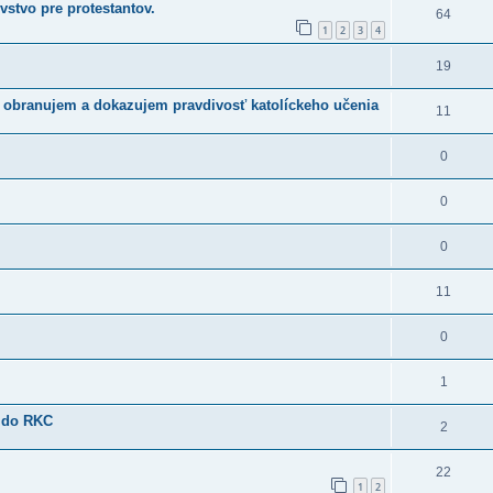
vstvo pre protestantov.
64
1
2
3
4
19
m obranujem a dokazujem pravdivosť katolíckeho učenia
11
0
0
0
11
0
1
ť do RKC
2
22
1
2