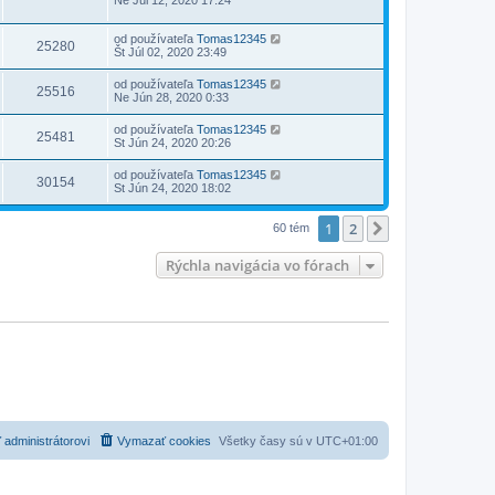
Ne Júl 12, 2020 17:24
od používateľa
Tomas12345
25280
Št Júl 02, 2020 23:49
od používateľa
Tomas12345
25516
Ne Jún 28, 2020 0:33
od používateľa
Tomas12345
25481
St Jún 24, 2020 20:26
od používateľa
Tomas12345
30154
St Jún 24, 2020 18:02
1
2
Ďalšia
60 tém
Rýchla navigácia vo fórach
 administrátorovi
Vymazať cookies
Všetky časy sú v
UTC+01:00