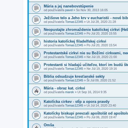
Mária a jej nanebovstúpenie
od používateľa
pavel
»
So Nov 30, 2013 16:05
Ježišove telo a Jeho krv v eucharistii - nové bi
od používateľa
Tomas12345
»
Ut Júl 28, 2020 21:28
Neopustajte zhromaždenie katolickej cirkvi (Heb
od používateľa
Tomas12345
»
Po Júl 20, 2020 15:55
historia katolíckej filadelfskej cirkvi
od používateľa
Tomas12345
»
Po Júl 20, 2020 15:54
Protestantské cirkvi nie su Božími cirkvami, ne
od používateľa
Tomas12345
»
Ne Júl 19, 2020 21:00
Protestanti si hladajú učiteľov, ktorí im budú št
od používateľa
Tomas12345
»
Ne Júl 19, 2020 19:16
Biblia odsudzuje kresťanské sekty
od používateľa
Tomas12345
»
Št Júl 09, 2020 21:52
Mária - obraz kat. cirkvi
od používateľa
marek
»
Ut Sep 16, 2014 9:35
Katolícka cirkev - stĺp a opora pravdy
od používateľa
Tomas12345
»
Ut Júl 14, 2020 23:40
Katolícky biskupi prevzali apoštolát od apoštol
od používateľa
Tomas12345
»
Po Júl 06, 2020 19:47
Omša