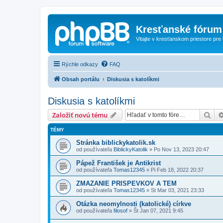
Kresťanské fórum
Vitajte v kresťanskom priestore pre
Rýchle odkazy
FAQ
Obsah portálu
Diskusia s katolíkmi
Diskusia s katolíkmi
Hľa
Založiť novú tému
TÉMY
Stránka biblickykatolik.sk
od používateľa
BiblickyKatolik
»
Po Nov 13, 2023 20:47
Pápež František je Antikrist
od používateľa
Tomas12345
»
Pi Feb 18, 2022 20:37
ZMAZANIE PRISPEVKOV A TEM
od používateľa
Tomas12345
»
St Mar 03, 2021 23:33
Otázka neomylnosti (katolické) církve
od používateľa
filosof
»
Št Jan 07, 2021 9:45