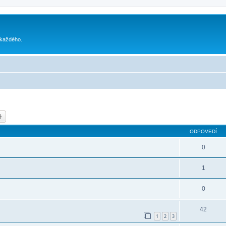
 každého.
dať
Rozšírené vyhľadávanie
ODPOVEDÍ
0
1
0
42
1
2
3