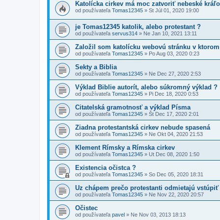
Katolícka cirkev má moc zatvoriť nebeské kráľo
od používateľa
Tomas12345
»
St Júl 01, 2020 19:00
je Tomas12345 katolik, alebo protestant ?
od používateľa
servus314
»
Ne Jan 10, 2021 13:11
Založil som katolícku webovú stránku v ktoro
od používateľa
Tomas12345
»
Po Aug 03, 2020 0:23
Sekty a Biblia
od používateľa
Tomas12345
»
Ne Dec 27, 2020 2:53
Výklad Biblie autorít, alebo súkromný výklad ?
od používateľa
Tomas12345
»
Pi Dec 18, 2020 0:53
Citatelská gramotnosť a výklad Písma
od používateľa
Tomas12345
»
Št Dec 17, 2020 2:01
Ziadna protestantská cirkev nebude spasená
od používateľa
Tomas12345
»
Ne Okt 04, 2020 21:53
Klement Rímsky a Rímska cirkev
od používateľa
Tomas12345
»
Ut Dec 08, 2020 1:50
Existencia očistca ?
od používateľa
Tomas12345
»
So Dec 05, 2020 18:31
Uz chápem prečo protestanti odmietajú vstúpi
od používateľa
Tomas12345
»
Ne Nov 22, 2020 20:57
Očistec
od používateľa
pavel
»
Ne Nov 03, 2013 18:13