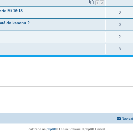
1
2
mrie Mt 16:18
0
jaté do kanonu ?
0
2
8
Napísať
Založené na
phpBB
® Forum Software © phpBB Limited