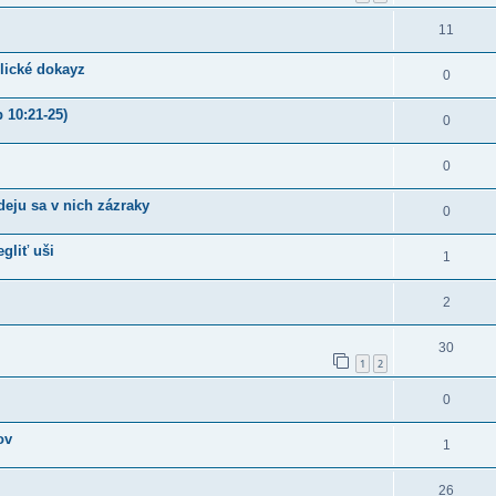
11
blické dokayz
0
 10:21-25)
0
0
deju sa v nich zázraky
0
egliť uši
1
2
30
1
2
0
ov
1
26