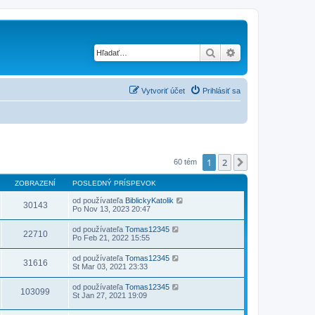
Hľadať
Rozšírené vyhľad
Vytvoriť účet
Prihlásiť sa
1
2
Ďalšia
60 tém
ZOBRAZENÍ
POSLEDNÝ PRÍSPEVOK
od používateľa
BiblickyKatolik
30143
Po Nov 13, 2023 20:47
od používateľa
Tomas12345
22710
Po Feb 21, 2022 15:55
od používateľa
Tomas12345
31616
St Mar 03, 2021 23:33
od používateľa
Tomas12345
103099
St Jan 27, 2021 19:09