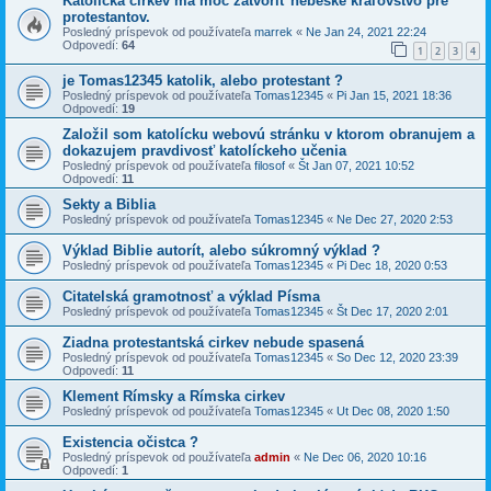
Katolícka cirkev má moc zatvoriť nebeské kráľovstvo pre
protestantov.
Posledný príspevok od používateľa
marrek
«
Ne Jan 24, 2021 22:24
Odpovedí:
64
1
2
3
4
je Tomas12345 katolik, alebo protestant ?
Posledný príspevok od používateľa
Tomas12345
«
Pi Jan 15, 2021 18:36
Odpovedí:
19
Založil som katolícku webovú stránku v ktorom obranujem a
dokazujem pravdivosť katolíckeho učenia
Posledný príspevok od používateľa
filosof
«
Št Jan 07, 2021 10:52
Odpovedí:
11
Sekty a Biblia
Posledný príspevok od používateľa
Tomas12345
«
Ne Dec 27, 2020 2:53
Výklad Biblie autorít, alebo súkromný výklad ?
Posledný príspevok od používateľa
Tomas12345
«
Pi Dec 18, 2020 0:53
Citatelská gramotnosť a výklad Písma
Posledný príspevok od používateľa
Tomas12345
«
Št Dec 17, 2020 2:01
Ziadna protestantská cirkev nebude spasená
Posledný príspevok od používateľa
Tomas12345
«
So Dec 12, 2020 23:39
Odpovedí:
11
Klement Rímsky a Rímska cirkev
Posledný príspevok od používateľa
Tomas12345
«
Ut Dec 08, 2020 1:50
Existencia očistca ?
Posledný príspevok od používateľa
admin
«
Ne Dec 06, 2020 10:16
Odpovedí:
1