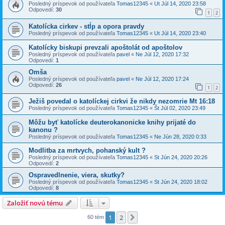
Posledný príspevok od používateľa
Tomas12345
«
Ut Júl 14, 2020 23:58
Odpovedí:
30
1
2
Katolícka cirkev - stĺp a opora pravdy
Posledný príspevok od používateľa
Tomas12345
«
Ut Júl 14, 2020 23:40
Katolícky biskupi prevzali apoštolát od apoštolov
Posledný príspevok od používateľa
pavel
«
Ne Júl 12, 2020 17:32
Odpovedí:
1
Omša
Posledný príspevok od používateľa
pavel
«
Ne Júl 12, 2020 17:24
Odpovedí:
26
1
2
Ježiš povedal o katolíckej cirkvi že nikdy nezomrie Mt 16:18
Posledný príspevok od používateľa
Tomas12345
«
Št Júl 02, 2020 23:49
Môžu byť katolícke deuterokanonicke knihy prijaté do
kanonu ?
Posledný príspevok od používateľa
Tomas12345
«
Ne Jún 28, 2020 0:33
Modlitba za mrtvych, pohanský kult ?
Posledný príspevok od používateľa
Tomas12345
«
St Jún 24, 2020 20:26
Odpovedí:
2
Ospravedlnenie, viera, skutky?
Posledný príspevok od používateľa
Tomas12345
«
St Jún 24, 2020 18:02
Odpovedí:
8
Založiť novú tému
1
2
Ďalšia
60 tém