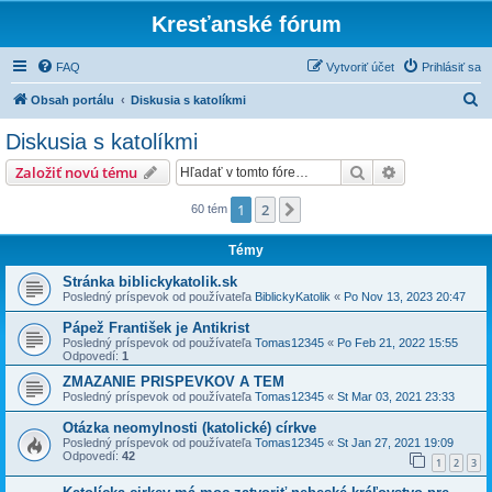
Kresťanské fórum
FAQ
Vytvoriť účet
Prihlásiť sa
H
Obsah portálu
Diskusia s katolíkmi
ľ
Diskusia s katolíkmi
a
Hľadať
Rozšírené vy
Založiť novú tému
d
a
1
2
Ďalšia
60 tém
ť
Témy
Stránka biblickykatolik.sk
Posledný príspevok od používateľa
BiblickyKatolik
«
Po Nov 13, 2023 20:47
Pápež František je Antikrist
Posledný príspevok od používateľa
Tomas12345
«
Po Feb 21, 2022 15:55
Odpovedí:
1
ZMAZANIE PRISPEVKOV A TEM
Posledný príspevok od používateľa
Tomas12345
«
St Mar 03, 2021 23:33
Otázka neomylnosti (katolické) církve
Posledný príspevok od používateľa
Tomas12345
«
St Jan 27, 2021 19:09
Odpovedí:
42
1
2
3