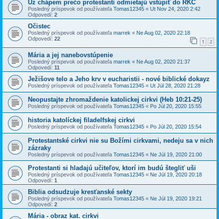
Uz chápem prečo protestanti odmietajú vstúpiť do RKC
Posledný príspevok od používateľa
Tomas12345
«
Ut Nov 24, 2020 2:42
Odpovedí:
2
Očistec
Posledný príspevok od používateľa
marrek
«
Ne Aug 02, 2020 22:18
Odpovedí:
22
1
2
Mária a jej nanebovstúpenie
Posledný príspevok od používateľa
marrek
«
Ne Aug 02, 2020 21:37
Odpovedí:
11
Ježišove telo a Jeho krv v eucharistii - nové biblické dokayz
Posledný príspevok od používateľa
Tomas12345
«
Ut Júl 28, 2020 21:28
Neopustajte zhromaždenie katolickej cirkvi (Heb 10:21-25)
Posledný príspevok od používateľa
Tomas12345
«
Po Júl 20, 2020 15:55
historia katolíckej filadelfskej cirkvi
Posledný príspevok od používateľa
Tomas12345
«
Po Júl 20, 2020 15:54
Protestantské cirkvi nie su Božími cirkvami, nedeju sa v nich
zázraky
Posledný príspevok od používateľa
Tomas12345
«
Ne Júl 19, 2020 21:00
Protestanti si hladajú učiteľov, ktorí im budú štegliť uši
Posledný príspevok od používateľa
Tomas12345
«
Ne Júl 19, 2020 20:18
Odpovedí:
1
Biblia odsudzuje kresťanské sekty
Posledný príspevok od používateľa
Tomas12345
«
Ne Júl 19, 2020 19:21
Odpovedí:
2
Mária - obraz kat. cirkvi