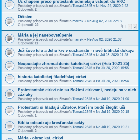
Uz chápem prečo protestanti odmietajú vstúpiť do RKC
Posledný príspevok od používateľa
Tomas12345
«
Ut Nov 24, 2020 2:42
Odpovedí:
2
Očistec
Posledný príspevok od používateľa
marrek
«
Ne Aug 02, 2020 22:18
Odpovedí:
22
1
2
Mária a jej nanebovstúpenie
Posledný príspevok od používateľa
marrek
«
Ne Aug 02, 2020 21:37
Odpovedí:
11
Ježišove telo a Jeho krv v eucharistii - nové biblické dokayz
Posledný príspevok od používateľa
Tomas12345
«
Ut Júl 28, 2020 21:28
Neopustajte zhromaždenie katolickej cirkvi (Heb 10:21-25)
Posledný príspevok od používateľa
Tomas12345
«
Po Júl 20, 2020 15:55
historia katolíckej filadelfskej cirkvi
Posledný príspevok od používateľa
Tomas12345
«
Po Júl 20, 2020 15:54
Protestantské cirkvi nie su Božími cirkvami, nedeju sa v nich
zázraky
Posledný príspevok od používateľa
Tomas12345
«
Ne Júl 19, 2020 21:00
Protestanti si hladajú učiteľov, ktorí im budú štegliť uši
Posledný príspevok od používateľa
Tomas12345
«
Ne Júl 19, 2020 20:18
Odpovedí:
1
Biblia odsudzuje kresťanské sekty
Posledný príspevok od používateľa
Tomas12345
«
Ne Júl 19, 2020 19:21
Odpovedí:
2
Mária - obraz kat. cirkvi