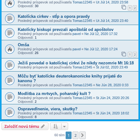
Posledný príspevok od používateľa
Tomas12345
«
Ut Júl 14, 2020 23:58
Odpovedí:
30
1
2
Katolícka cirkev - stĺp a opora pravdy
Posledný príspevok od používateľa
Tomas12345
«
Ut Júl 14, 2020 23:40
Katolícky biskupi prevzali apoštolát od apoštolov
Posledný príspevok od používateľa
pavel
«
Ne Júl 12, 2020 17:32
Odpovedí:
1
Omša
Posledný príspevok od používateľa
pavel
«
Ne Júl 12, 2020 17:24
Odpovedí:
26
1
2
Ježiš povedal o katolíckej cirkvi že nikdy nezomrie Mt 16:18
Posledný príspevok od používateľa
Tomas12345
«
Št Júl 02, 2020 23:49
Môžu byť katolícke deuterokanonicke knihy prijaté do
kanonu ?
Posledný príspevok od používateľa
Tomas12345
«
Ne Jún 28, 2020 0:33
Modlitba za mrtvych, pohanský kult ?
Posledný príspevok od používateľa
Tomas12345
«
St Jún 24, 2020 20:26
Odpovedí:
2
Ospravedlnenie, viera, skutky?
Posledný príspevok od používateľa
Tomas12345
«
St Jún 24, 2020 18:02
Odpovedí:
8
Založiť novú tému
1
2
Ďalšia
60 tém