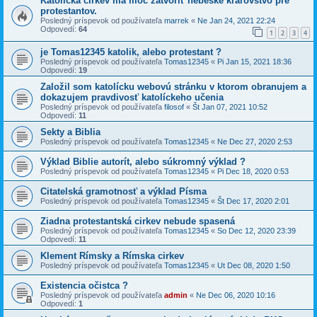
Katolícka cirkev má moc zatvoriť nebeské kráľovstvo pre
protestantov.
Posledný príspevok od používateľa
marrek
«
Ne Jan 24, 2021 22:24
Odpovedí:
64
1
2
3
4
je Tomas12345 katolik, alebo protestant ?
Posledný príspevok od používateľa
Tomas12345
«
Pi Jan 15, 2021 18:36
Odpovedí:
19
Založil som katolícku webovú stránku v ktorom obranujem a
dokazujem pravdivosť katolíckeho učenia
Posledný príspevok od používateľa
filosof
«
Št Jan 07, 2021 10:52
Odpovedí:
11
Sekty a Biblia
Posledný príspevok od používateľa
Tomas12345
«
Ne Dec 27, 2020 2:53
Výklad Biblie autorít, alebo súkromný výklad ?
Posledný príspevok od používateľa
Tomas12345
«
Pi Dec 18, 2020 0:53
Citatelská gramotnosť a výklad Písma
Posledný príspevok od používateľa
Tomas12345
«
Št Dec 17, 2020 2:01
Ziadna protestantská cirkev nebude spasená
Posledný príspevok od používateľa
Tomas12345
«
So Dec 12, 2020 23:39
Odpovedí:
11
Klement Rímsky a Rímska cirkev
Posledný príspevok od používateľa
Tomas12345
«
Ut Dec 08, 2020 1:50
Existencia očistca ?
Posledný príspevok od používateľa
admin
«
Ne Dec 06, 2020 10:16
Odpovedí:
1