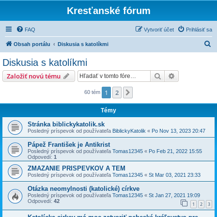
Kresťanské fórum
FAQ
Vytvoriť účet
Prihlásiť sa
H
Obsah portálu
Diskusia s katolíkmi
ľ
Diskusia s katolíkmi
a
Hľadať
Rozšírené vy
Založiť novú tému
d
a
1
2
Ďalšia
60 tém
ť
Témy
Stránka biblickykatolik.sk
Posledný príspevok od používateľa
BiblickyKatolik
«
Po Nov 13, 2023 20:47
Pápež František je Antikrist
Posledný príspevok od používateľa
Tomas12345
«
Po Feb 21, 2022 15:55
Odpovedí:
1
ZMAZANIE PRISPEVKOV A TEM
Posledný príspevok od používateľa
Tomas12345
«
St Mar 03, 2021 23:33
Otázka neomylnosti (katolické) církve
Posledný príspevok od používateľa
Tomas12345
«
St Jan 27, 2021 19:09
Odpovedí:
42
1
2
3