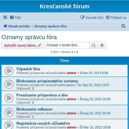
Kresťanské fórum
FAQ
Vytvoriť účet
Prihlásiť sa
H
Obsah portálu
Oznamy správcu fóra
ľ
Oznamy správcu fóra
a
Hľadať
Rozšírené vy
Založiť novú tému
d
5 tém • Strana
1
z
1
a
Témy
ť
Výpadok fóra
Posledný príspevok od používateľa
admin
«
St Apr 03, 2013 6:08
Blokovanie prispievateľov oznamy
Posledný príspevok od používateľa
javen
«
So Sep 22, 2012 13:07
Odpovedí:
3
Presúvanie príspevkov a tém
Posledný príspevok od používateľa
admin
«
Št Aug 23, 2012 20:49
Odpovedí:
3
Blokovanie odkazov
Posledný príspevok od používateľa
admin
«
Št Aug 23, 2012 20:49
Odpovedí:
1
Registrácia nových užívateľov
Posledný príspevok od používateľa
admin
«
Št Mar 15, 2012 18:58