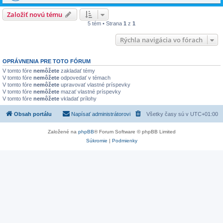
Založiť novú tému
5 tém • Strana
1
z
1
Rýchla navigácia vo fórach
OPRÁVNENIA PRE TOTO FÓRUM
V tomto fóre
nemôžete
zakladať témy
V tomto fóre
nemôžete
odpovedať v témach
V tomto fóre
nemôžete
upravovať vlastné príspevky
V tomto fóre
nemôžete
mazať vlastné príspevky
V tomto fóre
nemôžete
vkladať prílohy
Obsah portálu
Napísať administrátorovi
Všetky časy sú v
UTC+01:00
Založené na
phpBB
® Forum Software © phpBB Limited
Súkromie
|
Podmienky