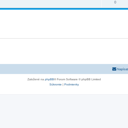
0
Napísať
Založené na
phpBB
® Forum Software © phpBB Limited
Súkromie
|
Podmienky