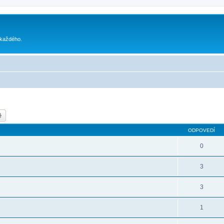
 každého.
dať
Rozšírené vyhľadávanie
ODPOVEDÍ
0
3
3
1