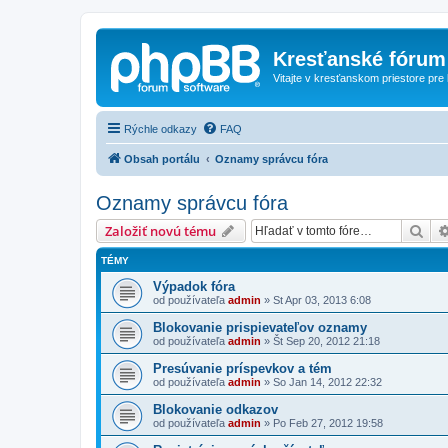
Kresťanské fórum
Vitajte v kresťanskom priestore pre
Rýchle odkazy
FAQ
Obsah portálu
Oznamy správcu fóra
Oznamy správcu fóra
Hľa
Založiť novú tému
TÉMY
Výpadok fóra
od používateľa
admin
»
St Apr 03, 2013 6:08
Blokovanie prispievateľov oznamy
od používateľa
admin
»
Št Sep 20, 2012 21:18
Presúvanie príspevkov a tém
od používateľa
admin
»
So Jan 14, 2012 22:32
Blokovanie odkazov
od používateľa
admin
»
Po Feb 27, 2012 19:58