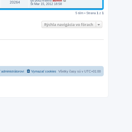
od používateľa
admin
20264
Št Mar 15, 2012 18:58
5 tém • Strana
1
z
1
Rýchla navigácia vo fórach
 administrátorovi
Vymazať cookies
Všetky časy sú v
UTC+01:00