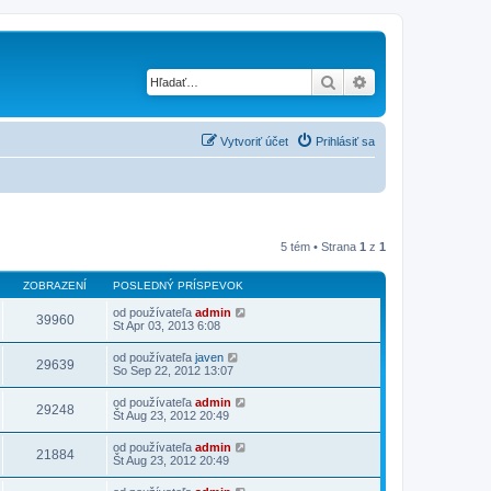
Hľadať
Rozšírené vyhľad
Vytvoriť účet
Prihlásiť sa
5 tém • Strana
1
z
1
ZOBRAZENÍ
POSLEDNÝ PRÍSPEVOK
od používateľa
admin
39960
St Apr 03, 2013 6:08
od používateľa
javen
29639
So Sep 22, 2012 13:07
od používateľa
admin
29248
Št Aug 23, 2012 20:49
od používateľa
admin
21884
Št Aug 23, 2012 20:49