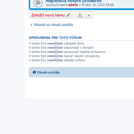
Registrácia nových užívateľov
od používateľa
admin
»
Št Mar 15, 2012 18:58
Založiť novú tému
Návrat na obsah portálu
OPRÁVNENIA PRE TOTO FÓRUM
V tomto fóre
nemôžete
zakladať témy
V tomto fóre
nemôžete
odpovedať v témach
V tomto fóre
nemôžete
upravovať vlastné príspevky
V tomto fóre
nemôžete
mazať vlastné príspevky
V tomto fóre
nemôžete
vkladať prílohy
Obsah portálu