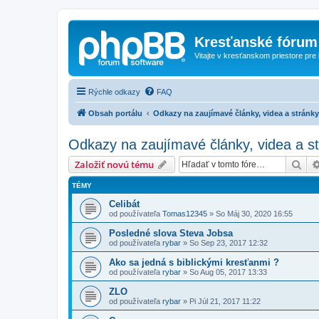
Kresťanské fórum
Vitajte v kresťanskom priestore pre
Rýchle odkazy
FAQ
Obsah portálu
Odkazy na zaujímavé články, videa a stránky
Odkazy na zaujímavé články, videa a s
Hľa
Založiť novú tému
TÉMY
Celibát
od používateľa
Tomas12345
»
So Máj 30, 2020 16:55
Posledné slova Steva Jobsa
od používateľa
rybar
»
So Sep 23, 2017 12:32
Ako sa jedná s biblickými kresťanmi ?
od používateľa
rybar
»
So Aug 05, 2017 13:33
ZLO
od používateľa
rybar
»
Pi Júl 21, 2017 11:22