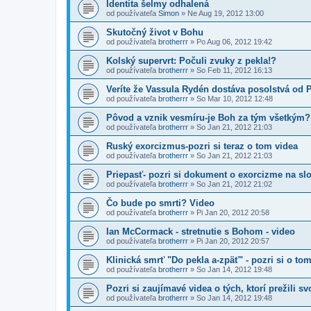
Identita šelmy odhalená
od používateľa
Simon
»
Ne Aug 19, 2012 13:00
Skutočný život v Bohu
od používateľa
brotherrr
»
Po Aug 06, 2012 19:42
Kolský supervrt: Počuli zvuky z pekla!?
od používateľa
brotherrr
»
So Feb 11, 2012 16:13
Veríte že Vassula Rydén dostáva posolstvá od 
od používateľa
brotherrr
»
So Mar 10, 2012 12:48
Pôvod a vznik vesmíru-je Boh za tým všetkým?
od používateľa
brotherrr
»
So Jan 21, 2012 21:03
Ruský exorcizmus-pozri si teraz o tom videa
od používateľa
brotherrr
»
So Jan 21, 2012 21:03
Priepasť- pozri si dokument o exorcizme na sl
od používateľa
brotherrr
»
So Jan 21, 2012 21:02
Čo bude po smrti? Video
od používateľa
brotherrr
»
Pi Jan 20, 2012 20:58
Ian McCormack - stretnutie s Bohom - video
od používateľa
brotherrr
»
Pi Jan 20, 2012 20:57
Klinická smrť "Do pekla a-zpäť" - pozri si o to
od používateľa
brotherrr
»
So Jan 14, 2012 19:48
Pozri si zaujímavé videa o tých, ktorí prežili s
od používateľa
brotherrr
»
So Jan 14, 2012 19:48