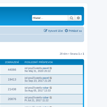
Hľadať
Rozšírené vyhľad
Vytvoriť účet
Prihlásiť sa
28 tém • Strana
1
z
1
ZOBRAZENÍ
POSLEDNÝ PRÍSPEVOK
od používateľa
pavel
44066
Ne Máj 31, 2020 20:22
od používateľa
pavel
19413
So Sep 23, 2017 21:28
od používateľa
rybar
21438
So Aug 05, 2017 13:33
od používateľa
rybar
20876
Pi Júl 21, 2017 11:22