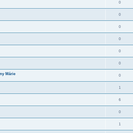
0
0
0
0
0
0
ny Márie
0
1
6
0
1