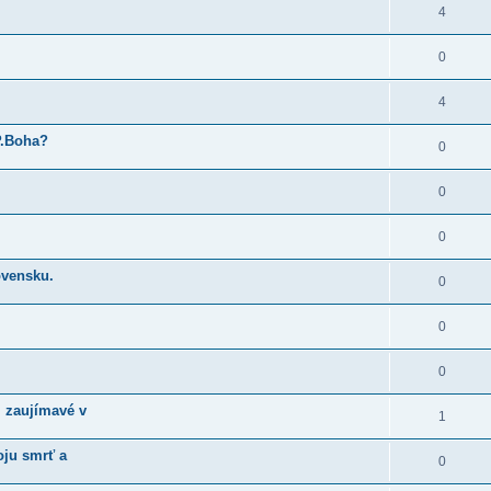
4
0
4
P.Boha?
0
0
0
ovensku.
0
0
0
m zaujímavé v
1
voju smrť a
0