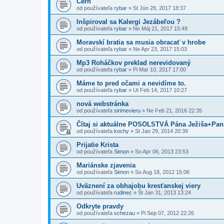
Cern
od používateľa
rybar
»
St Jún 28, 2017 18:37
Inšpiroval sa Kalergi Jezábeľou ?
od používateľa
rybar
»
Ne Máj 21, 2017 15:49
Moravskí bratia sa musia obracať v hrobe
od používateľa
rybar
»
Ne Apr 23, 2017 15:03
Mp3 Roháčkov preklad nerevidovaný
od používateľa
rybar
»
Pi Mar 10, 2017 17:00
Máme to pred očami a nevidíme to.
od používateľa
rybar
»
Ut Feb 14, 2017 10:27
nová webstránka
od používateľa
sirimevieru
»
Ne Feb 21, 2016 22:35
Čítaj si aktuálne POSOLSTVÁ Pána Ježiša+Pan
od používateľa
kochy
»
St Jan 29, 2014 20:39
Prijatie Krista
od používateľa
Simon
»
So Apr 06, 2013 23:53
Mariánske zjavenia
od používateľa
Simon
»
So Aug 18, 2012 15:06
Uväznení za obhajobu kresťanskej viery
od používateľa
rudinec
»
Št Jan 31, 2013 13:24
Odkryte pravdy
od používateľa
schezau
»
Pi Sep 07, 2012 22:26