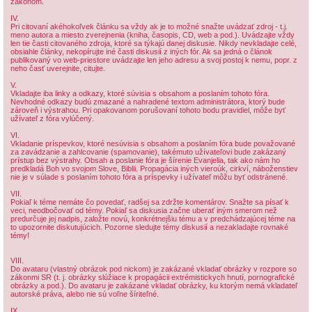
zákonom.
IV.
Pri citovaní akéhokoľvek článku sa vždy ak je to možné snažte uvádzať zdroj - t.j.
meno autora a miesto zverejnenia (kniha, časopis, CD, web a pod.). Uvádzajte vždy
len tie časti citovaného zdroja, ktoré sa týkajú danej diskusie. Nikdy nevkladajte celé,
obsiahle články, nekopírujte iné časti diskusií z iných fór. Ak sa jedná o článok
publikovaný vo web-priestore uvádzajte len jeho adresu a svoj postoj k nemu, popr. z
neho časť uverejnite, citujte.
V.
Vkladajte iba linky a odkazy, ktoré súvisia s obsahom a poslaním tohoto fóra.
Nevhodné odkazy budú zmazané a nahradené textom administrátora, ktorý bude
zároveň i výstrahou. Pri opakovanom porušovaní tohoto bodu pravidiel, môže byť
užívateľ z fóra vylúčený.
VI.
Vkladanie príspevkov, ktoré nesúvisia s obsahom a poslaním fóra bude považované
za zavádzanie a zahlcovanie (spamovanie), takémuto užívateľovi bude zakázaný
prístup bez výstrahy. Obsah a poslanie fóra je šírenie Evanjelia, tak ako nám ho
predkladá Boh vo svojom Slove, Biblii. Propagácia iných vieroúk, cirkví, náboženstiev
nie je v súlade s poslaním tohoto fóra a príspevky i užívateľ môžu byť odstránené.
VII.
Pokiaľ k téme nemáte čo povedať, radšej sa zdržte komentárov. Snažte sa písať k
veci, neodbočovať od témy. Pokiaľ sa diskusia začne uberať iným smerom než
predurčuje jej nadpis, založte novú, konkrétnejšiu tému a v predchádzajúcej téme na
to upozornite diskutujúcich. Pozorne sledujte témy diskusií a nezakladajte rovnaké
témy!
VIII.
Do avataru (vlastný obrázok pod nickom) je zakázané vkladať obrázky v rozpore so
zákonmi SR (t. j. obrázky slúžiace k propagácii extrémistickych hnutí, pornografické
obrázky a pod.). Do avataru je zakázané vkladať obrázky, ku ktorým nemá vkladateľ
autorské práva, alebo nie sú voľne šíriteľné.
IX.