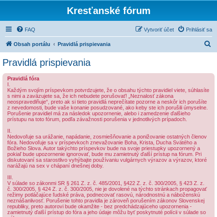
Kresťanské fórum
FAQ
Vytvoriť účet
Prihlásiť sa
H
Obsah portálu
Pravidlá prispievania
ľ
Pravidlá prispievania
a
Pravidlá fóra
d
I.
Každým svojím príspevkom potvrdzujete, že o obsahu týchto pravidiel viete, súhlasíte
a
s nimi a zaväzujete sa, že ich nebudete porušovať! „Neznalosť zákona
neospravedlňuje“, preto ak si tieto pravidlá neprečítate pozorne a neskôr ich porušíte
ť
z nevedomosti, bude vaše konanie posudzované, ako keby ste ich porušili úmyselne.
Porušenie pravidiel má za následok upozornenie, alebo i zamedzenie ďalšieho
prístupu na toto fórum, podľa závažnosti porušenia v jednotlivých prípadoch.
II.
Nedovoľuje sa urážanie, napádanie, zosmiešňovanie a ponižovanie ostatných členov
fóra. Nedovoľuje sa v príspevkoch znevažovanie Boha, Krista, Ducha Svätého a
Božieho Slova. Autor takýchto príspevkov bude na svoje priestupky upozornený a
pokiaľ bude upozornenie ignorovať, bude mu zamietnutý ďalší prístup na fórum. Pri
diskutovaní sa starostlivo vyhýbajte používaniu vulgárnych výrazov a výrazov, ktoré
narážajú na sex v chápaní dnešnej doby.
III.
V súlade so zákonmi SR § 261 Z. z. č. 485/2001, §422 Z. z. č. 300/2005, § 423 Z. z.
č. 300/2005, § 424 Z. z. č. 300/2005, nie je dovolené na týchto stránkach propagovať
režimy potláčajúce ľudské práva, podnecovať rasovú, národnostnú a náboženskú
neznášanlivosť. Porušenie tohto pravidla je zároveň porušením zákonov Slovenskej
republiky, preto autorovi bude okamžite - bez predchádzajúceho upozornenia -
zamietnutý ďalší prístup do fóra a jeho údaje môžu byť poskytnuté polícii v súlade so