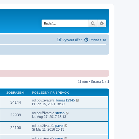
Hľadať
Rozšírené vyhľad
Vytvoriť účet
Prihlásiť sa
11 tém • Strana
1
z
1
ZOBRAZENÍ
POSLEDNÝ PRÍSPEVOK
od používateľa
Tomas12345
34144
Pi Jan 15, 2021 18:39
od používateľa
stefan
22939
Ne Aug 27, 2017 13:13
od používateľa
pavel
22100
St Máj 11, 2016 20:13
od používateľa
pavel