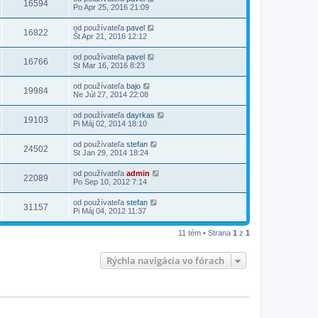
16594
Po Apr 25, 2016 21:09
od používateľa
pavel
16822
Št Apr 21, 2016 12:12
od používateľa
pavel
16766
St Mar 16, 2016 8:23
od používateľa
bajo
19984
Ne Júl 27, 2014 22:08
od používateľa
dayrkas
19103
Pi Máj 02, 2014 18:10
od používateľa
stefan
24502
St Jan 29, 2014 18:24
od používateľa
admin
22089
Po Sep 10, 2012 7:14
od používateľa
stefan
31157
Pi Máj 04, 2012 11:37
11 tém • Strana
1
z
1
Rýchla navigácia vo fórach