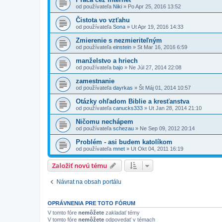
od používateľa
Niki
»
Po Apr 25, 2016 13:52
Čistota vo vzťahu
od používateľa
Sona
»
Ut Apr 19, 2016 14:33
Zmierenie s nezmieriteľným
od používateľa
einstein
»
St Mar 16, 2016 6:59
manželstvo a hriech
od používateľa
bajo
»
Ne Júl 27, 2014 22:08
zamestnanie
od používateľa
dayrkas
»
Št Máj 01, 2014 10:57
Otázky ohľadom Biblie a kresťanstva
od používateľa
canucks333
»
Ut Jan 28, 2014 21:10
Ničomu nechápem
od používateľa
schezau
»
Ne Sep 09, 2012 20:14
Problém - asi budem katolíkom
od používateľa
mnet
»
Ut Okt 04, 2011 16:19
Založiť novú tému
Návrat na obsah portálu
OPRÁVNENIA PRE TOTO FÓRUM
V tomto fóre
nemôžete
zakladať témy
V tomto fóre
nemôžete
odpovedať v témach