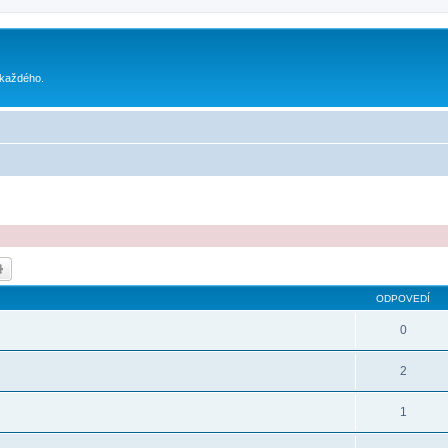
 každého.
dať
Rozšírené vyhľadávanie
ODPOVEDÍ
0
2
1