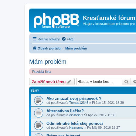
Kresťanské fórum
Vitajte v kresťanskom priestore pre
Rýchle odkazy
FAQ
Obsah portálu
Mám problém
Mám problém
Pravidlá fóra
Hľa
Založiť novú tému
TÉMY
Ako zmazať svoj príspevok ?
od používateľa
Tomas12345
»
Pi Jan 15, 2021 18:39
Alternatívna liečba?
od používateľa
einstein
»
Št Apr 27, 2017 11:06
Odmietnutie lekárskej pomoci
od používateľa
Neznamy
»
Po Máj 09, 2016 18:27
Práca cez internet