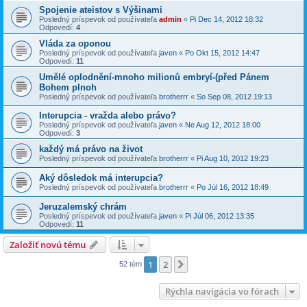
Spojenie ateistov s Výšinami
Posledný príspevok od používateľa
admin
«
Pi Dec 14, 2012 18:32
Odpovedí:
4
Vláda za oponou
Posledný príspevok od používateľa
javen
«
Po Okt 15, 2012 14:47
Odpovedí:
11
Umělé oplodnění-mnoho milionů embryí-(před Pánem
Bohem plnoh
Posledný príspevok od používateľa
brotherrr
«
So Sep 08, 2012 19:13
Interupcia - vražda alebo právo?
Posledný príspevok od používateľa
javen
«
Ne Aug 12, 2012 18:00
Odpovedí:
3
každý má právo na život
Posledný príspevok od používateľa
brotherrr
«
Pi Aug 10, 2012 19:23
Aký dôsledok má interupcia?
Posledný príspevok od používateľa
brotherrr
«
Po Júl 16, 2012 18:49
Jeruzalemský chrám
Posledný príspevok od používateľa
javen
«
Pi Júl 06, 2012 13:35
Odpovedí:
11
Založiť novú tému
1
2
Ďalšia
52 tém
Rýchla navigácia vo fórach