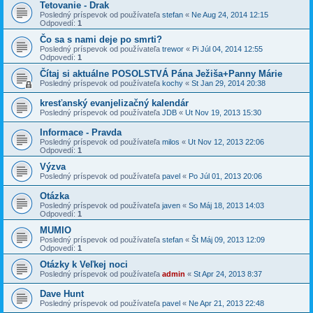
Tetovanie - Drak
Posledný príspevok od používateľa
stefan
«
Ne Aug 24, 2014 12:15
Odpovedí:
1
Čo sa s nami deje po smrti?
Posledný príspevok od používateľa
trewor
«
Pi Júl 04, 2014 12:55
Odpovedí:
1
Čítaj si aktuálne POSOLSTVÁ Pána Ježiša+Panny Márie
Posledný príspevok od používateľa
kochy
«
St Jan 29, 2014 20:38
kresťanský evanjelizačný kalendár
Posledný príspevok od používateľa
JDB
«
Ut Nov 19, 2013 15:30
Informace - Pravda
Posledný príspevok od používateľa
milos
«
Ut Nov 12, 2013 22:06
Odpovedí:
1
Výzva
Posledný príspevok od používateľa
pavel
«
Po Júl 01, 2013 20:06
Otázka
Posledný príspevok od používateľa
javen
«
So Máj 18, 2013 14:03
Odpovedí:
1
MUMIO
Posledný príspevok od používateľa
stefan
«
Št Máj 09, 2013 12:09
Odpovedí:
1
Otázky k Veľkej noci
Posledný príspevok od používateľa
admin
«
St Apr 24, 2013 8:37
Dave Hunt
Posledný príspevok od používateľa
pavel
«
Ne Apr 21, 2013 22:48