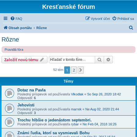
Kresťanské fórum
FAQ
Vytvoriť účet
Prihlásiť sa
H
Obsah portálu
Rôzne
ľ
Rôzne
a
Pravidlá fóra
d
a
Hľadať
Rozšírené vy
Založiť novú tému
ť
1
2
Ďalšia
52 tém
Témy
Dotaz na Pavla
Posledný príspevok od používateľa
Vlkodlak
«
So Sep 26, 2020 18:42
Odpovedí:
6
Jehovisti
Posledný príspevok od používateľa
marrek
«
Ne Aug 02, 2020 21:44
Odpovedí:
3
Trochu hlbšie o jedenástom septembri.
Posledný príspevok od používateľa
rybar
«
Ne Feb 04, 2018 16:26
Známi ľudia, ktorí sa vysmievali Bohu