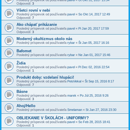
Posledný príspevok od používateľa
pavel
«
Ut Okt 31, 2017 15:34
Odpovedí:
3
Všetci rovní v nebi
Posledný príspevok od používateľa
pavel
«
So Okt 14, 2017 12:49
Odpovedí:
7
Ako chápať prikázanie
Posledný príspevok od používateľa
pavel
«
Pi Jan 20, 2017 17:59
Odpovedí:
3
Moderný okultizmus okolo nás
Posledný príspevok od používateľa
rybar
«
Št Jan 05, 2017 16:16
Bafomet
Posledný príspevok od používateľa
rybar
«
Ne Jan 01, 2017 15:46
Židia
Posledný príspevok od používateľa
pavel
«
Pi Dec 02, 2016 22:54
Odpovedí:
1
Produkt doby: vzdelaní hlupáci!
Posledný príspevok od používateľa
PetoVekal
«
Št Sep 15, 2016 8:17
Odpovedí:
7
Básne
Posledný príspevok od používateľa
marek
«
Po Júl 25, 2016 9:26
Odpovedí:
3
Ahoj/Hello
Posledný príspevok od používateľa
Smelaman
«
St Jan 27, 2016 23:30
OBLIEKANIE V ŠKOLÁCH - UNIFORMY?
Posledný príspevok od používateľa
pavel
«
So Feb 28, 2015 18:41
Odpovedí:
1