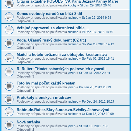
Čítaj si aktuálne POSOLSTVÁ Pána Ježiša+Panny Márie
Posledný príspevok od používateľa
kochy
«
St Jan 29, 2014 20:40
Konec svobody národů se blíži 2 díl
Posledný príspevok od používateľa
rudinec
«
St Jan 29, 2014 9:28
Odpovedí:
7
Veřejně popraveni za vlastnictví bible....
Posledný príspevok od používateľa
rudinec
«
Pi Dec 13, 2013 14:49
Voda. Úžasný ruský dokument (CZ tit.)
Posledný príspevok od používateľa
rudinec
«
So Mar 23, 2013 14:12
Odpovedí:
1
Maitelia hotelu uväzneni za obhajobu kresťanstva
Posledný príspevok od používateľa
rudinec
«
So Feb 02, 2013 18:41
Odpovedí:
3
R. Ruiter; Třináct satanských pokrevních dynastií
Posledný príspevok od používateľa
javen
«
Št Jan 31, 2013 20:24
Odpovedí:
3
Toto by mal počut každý krestan
Posledný príspevok od používateľa
javen
«
Po Jan 28, 2013 20:19
Odpovedí:
1
Protokoly sionskych mudrcov
Posledný príspevok od používateľa
rudinec
«
Po Dec 24, 2012 10:27
Robin-de-Ruiter-Skrytá-moc-za-Svědky-Jehovovými
Posledný príspevok od používateľa
rudinec
«
Ut Dec 18, 2012 10:09
Nová stránka
Posledný príspevok od používateľa
javen
«
St Okt 10, 2012 7:53
Odpovedí:
2