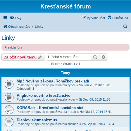
Kresťanské fórum
FAQ
Vytvoriť účet
Prihlásiť sa
H
Obsah portálu
Linky
ľ
Linky
a
Pravidlá fóra
d
a
Hľadať
Rozšírené vy
Založiť novú tému
ť
19 tém • Strana
1
z
1
Témy
Mp3 Nového zákona /Roháčkov preklad/
Posledný príspevok od používateľa
rybar
«
So Jan 20, 2018 10:01
Odpovedí:
1
Anglicko odvrhlo kresťanstvo
Posledný príspevok od používateľa
rybar
«
St Dec 09, 2015 11:56
KORAB.sk - Kresťanská sociálna sieť
Posledný príspevok od používateľa
korab
«
Ne Okt 12, 2014 16:41
Diablov ekumenizmus
Posledný príspevok od používateľa
rudinec
«
Po Sep 01, 2014 13:04