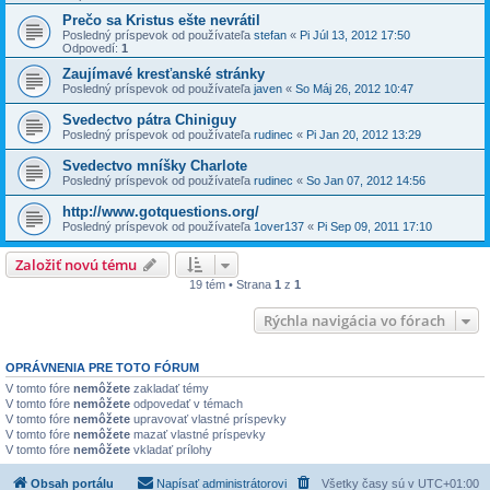
Prečo sa Kristus ešte nevrátil
Posledný príspevok od používateľa
stefan
«
Pi Júl 13, 2012 17:50
Odpovedí:
1
Zaujímavé kresťanské stránky
Posledný príspevok od používateľa
javen
«
So Máj 26, 2012 10:47
Svedectvo pátra Chiniguy
Posledný príspevok od používateľa
rudinec
«
Pi Jan 20, 2012 13:29
Svedectvo mníšky Charlote
Posledný príspevok od používateľa
rudinec
«
So Jan 07, 2012 14:56
http://www.gotquestions.org/
Posledný príspevok od používateľa
1over137
«
Pi Sep 09, 2011 17:10
Založiť novú tému
19 tém • Strana
1
z
1
Rýchla navigácia vo fórach
OPRÁVNENIA PRE TOTO FÓRUM
V tomto fóre
nemôžete
zakladať témy
V tomto fóre
nemôžete
odpovedať v témach
V tomto fóre
nemôžete
upravovať vlastné príspevky
V tomto fóre
nemôžete
mazať vlastné príspevky
V tomto fóre
nemôžete
vkladať prílohy
Obsah portálu
Napísať administrátorovi
Všetky časy sú v
UTC+01:00