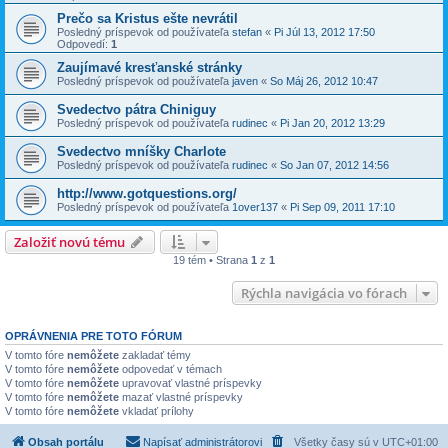
Prečo sa Kristus ešte nevrátil
Posledný príspevok od používateľa
stefan
«
Pi Júl 13, 2012 17:50
Odpovedí:
1
Zaujímavé kresťanské stránky
Posledný príspevok od používateľa
javen
«
So Máj 26, 2012 10:47
Svedectvo pátra Chiniguy
Posledný príspevok od používateľa
rudinec
«
Pi Jan 20, 2012 13:29
Svedectvo mníšky Charlote
Posledný príspevok od používateľa
rudinec
«
So Jan 07, 2012 14:56
http://www.gotquestions.org/
Posledný príspevok od používateľa
1over137
«
Pi Sep 09, 2011 17:10
Založiť novú tému
19 tém • Strana
1
z
1
Rýchla navigácia vo fórach
OPRÁVNENIA PRE TOTO FÓRUM
V tomto fóre
nemôžete
zakladať témy
V tomto fóre
nemôžete
odpovedať v témach
V tomto fóre
nemôžete
upravovať vlastné príspevky
V tomto fóre
nemôžete
mazať vlastné príspevky
V tomto fóre
nemôžete
vkladať prílohy
Obsah portálu
Napísať administrátorovi
Všetky časy sú v
UTC+01:00