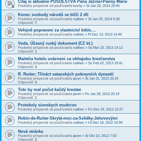
Čítaj si aktuálne POSOLSTVÁ Pána Ježiša+Panny Márie
Posledný príspevok od používateľa
kochy
«
St Jan 29, 2014 20:40
Konec svobody národů se blíži 2 díl
Posledný príspevok od používateľa
rudinec
«
St Jan 29, 2014 9:28
Odpovedí:
7
Veřejně popraveni za vlastnictví bible....
Posledný príspevok od používateľa
rudinec
«
Pi Dec 13, 2013 14:49
Voda. Úžasný ruský dokument (CZ tit.)
Posledný príspevok od používateľa
rudinec
«
So Mar 23, 2013 14:12
Odpovedí:
1
Maitelia hotelu uväzneni za obhajobu kresťanstva
Posledný príspevok od používateľa
rudinec
«
So Feb 02, 2013 18:41
Odpovedí:
3
R. Ruiter; Třináct satanských pokrevních dynastií
Posledný príspevok od používateľa
javen
«
Št Jan 31, 2013 20:24
Odpovedí:
3
Toto by mal počut každý krestan
Posledný príspevok od používateľa
javen
«
Po Jan 28, 2013 20:19
Odpovedí:
1
Protokoly sionskych mudrcov
Posledný príspevok od používateľa
rudinec
«
Po Dec 24, 2012 10:27
Robin-de-Ruiter-Skrytá-moc-za-Svědky-Jehovovými
Posledný príspevok od používateľa
rudinec
«
Ut Dec 18, 2012 10:09
Nová stránka
Posledný príspevok od používateľa
javen
«
St Okt 10, 2012 7:53
Odpovedí:
2