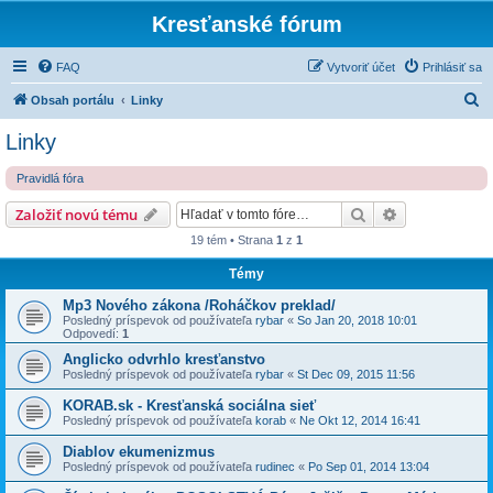
Kresťanské fórum
FAQ
Vytvoriť účet
Prihlásiť sa
H
Obsah portálu
Linky
ľ
Linky
a
Pravidlá fóra
d
a
Hľadať
Rozšírené vy
Založiť novú tému
ť
19 tém • Strana
1
z
1
Témy
Mp3 Nového zákona /Roháčkov preklad/
Posledný príspevok od používateľa
rybar
«
So Jan 20, 2018 10:01
Odpovedí:
1
Anglicko odvrhlo kresťanstvo
Posledný príspevok od používateľa
rybar
«
St Dec 09, 2015 11:56
KORAB.sk - Kresťanská sociálna sieť
Posledný príspevok od používateľa
korab
«
Ne Okt 12, 2014 16:41
Diablov ekumenizmus
Posledný príspevok od používateľa
rudinec
«
Po Sep 01, 2014 13:04