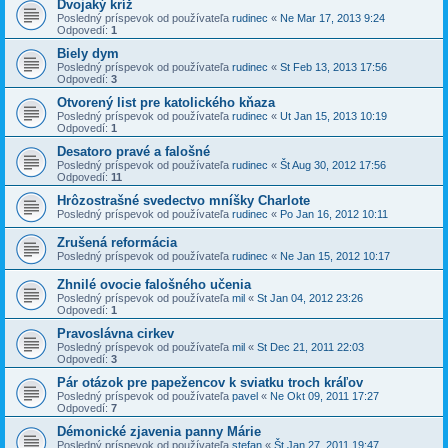
Dvojaký kríž
Posledný príspevok od používateľa
rudinec
«
Ne Mar 17, 2013 9:24
Odpovedí:
1
Biely dym
Posledný príspevok od používateľa
rudinec
«
St Feb 13, 2013 17:56
Odpovedí:
3
Otvorený list pre katolického kňaza
Posledný príspevok od používateľa
rudinec
«
Ut Jan 15, 2013 10:19
Odpovedí:
1
Desatoro pravé a falošné
Posledný príspevok od používateľa
rudinec
«
Št Aug 30, 2012 17:56
Odpovedí:
11
Hrôzostrašné svedectvo mníšky Charlote
Posledný príspevok od používateľa
rudinec
«
Po Jan 16, 2012 10:11
Zrušená reformácia
Posledný príspevok od používateľa
rudinec
«
Ne Jan 15, 2012 10:17
Zhnilé ovocie falošného učenia
Posledný príspevok od používateľa
mil
«
St Jan 04, 2012 23:26
Odpovedí:
1
Pravoslávna cirkev
Posledný príspevok od používateľa
mil
«
St Dec 21, 2011 22:03
Odpovedí:
3
Pár otázok pre papežencov k sviatku troch kráľov
Posledný príspevok od používateľa
pavel
«
Ne Okt 09, 2011 17:27
Odpovedí:
7
Démonické zjavenia panny Márie
Posledný príspevok od používateľa
stefan
«
Št Jan 27, 2011 19:47