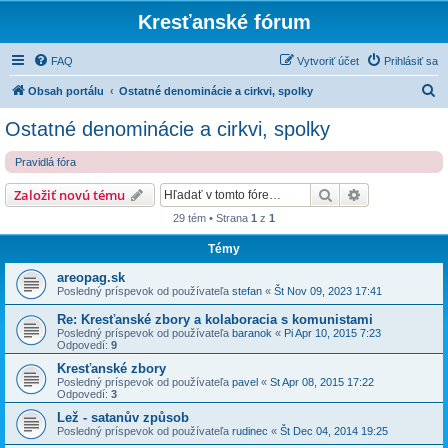
Kresťanské fórum
FAQ
Vytvoriť účet
Prihlásiť sa
H
Obsah portálu
Ostatné denominácie a cirkvi, spolky
ľ
Ostatné denominácie a cirkvi, spolky
a
Pravidlá fóra
d
a
Hľadať
Rozšírené vy
Založiť novú tému
ť
29 tém • Strana
1
z
1
Témy
areopag.sk
Posledný príspevok od používateľa
stefan
«
Št Nov 09, 2023 17:41
Re: Kresťanské zbory a kolaboracia s komunistami
Posledný príspevok od používateľa
baranok
«
Pi Apr 10, 2015 7:23
Odpovedí:
9
Kresťanské zbory
Posledný príspevok od používateľa
pavel
«
St Apr 08, 2015 17:22
Odpovedí:
3
Lež - satanův způsob
Posledný príspevok od používateľa
rudinec
«
Št Dec 04, 2014 19:25