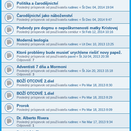
Politika a čarodějnictví
Posledný príspevok od používateľa
rudinec
«
Št Dec 04, 2014 19:04
Čarodějnictví jako náboženství
Posledný príspevok od používateľa
rudinec
«
Št Dec 04, 2014 9:47
Podvody pre dogmu o nepoškvrnenosti matky Kristovej
Posledný príspevok od používateľa
cenidur
«
St Feb 12, 2014 10:16
Moderná teologia
Posledný príspevok od používateľa
rudinec
«
Ut Dec 10, 2013 13:25
Ktoré problémy bude musieť urychlene riešiť novy papež.
Posledný príspevok od používateľa
pavel
«
Št Júl 04, 2013 20:38
Odpovedí:
7
Adventisti 7 dňa a Mormoni
Posledný príspevok od používateľa
rudinec
«
Št Jún 20, 2013 15:18
Odpovedí:
3
BOŽÍ OTCOVÉ 2.diel
Posledný príspevok od používateľa
rudinec
«
Po Mar 18, 2013 8:30
BOŽÍ OTCOVÉ 1.diel
Posledný príspevok od používateľa
rudinec
«
Po Mar 18, 2013 8:29
Prorok
Posledný príspevok od používateľa
rudinec
«
Po Mar 18, 2013 8:09
Dr. Alberto Rivera
Posledný príspevok od používateľa
rudinec
«
Ne Mar 17, 2013 9:34
Odpovedí:
1