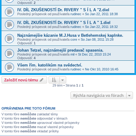
Odpovedí:
2
IV. DÍL ZKUŠENOSTÍ Dr. RIVERY " S Í L A "2.diel
Posledný príspevok od používateľa
rudinec
«
So Jan 22, 2011 18:38
IV. DÍL ZKUŠENOSTÍ Dr. RIVERY " S Í L A " 1.diel
Posledný príspevok od používateľa
rudinec
«
So Jan 22, 2011 18:32
Najznámejšie kázanie M.J.Husa v Betlehemskej kaplnke.
Posledný príspevok od používateľa
core
«
So Jan 08, 2011 15:28
Odpovedí:
1
Johan Tetzel, najznámejší predavač spasenia.
Posledný príspevok od používateľa
mil
«
St Dec 22, 2010 15:24
Odpovedí:
4
Všem řím. katolikům na svědectví.
Posledný príspevok od používateľa
rudinec
«
Ne Okt 10, 2010 16:45
Založiť novú tému
29 tém • Strana
1
z
1
Rýchla navigácia vo fórach
OPRÁVNENIA PRE TOTO FÓRUM
V tomto fóre
nemôžete
zakladať témy
V tomto fóre
nemôžete
odpovedať v témach
V tomto fóre
nemôžete
upravovať vlastné príspevky
V tomto fóre
nemôžete
mazať vlastné príspevky
V tomto fóre
nemôžete
vkladať prílohy