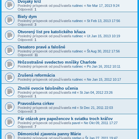
Dvojaký kríž
Posledný príspevok od používateľa
rudinec
«
Ne Mar 17, 2013 9:24
Odpovedí:
1
Biely dym
Posledný príspevok od používateľa
rudinec
«
St Feb 13, 2013 17:56
Odpovedí:
3
Otvorený list pre katolického kňaza
Posledný príspevok od používateľa
rudinec
«
Ut Jan 15, 2013 10:19
Odpovedí:
1
Desatoro pravé a falošné
Posledný príspevok od používateľa
rudinec
«
Št Aug 30, 2012 17:56
Odpovedí:
11
Hrôzostrašné svedectvo mníšky Charlote
Posledný príspevok od používateľa
rudinec
«
Po Jan 16, 2012 10:11
Zrušená reformácia
Posledný príspevok od používateľa
rudinec
«
Ne Jan 15, 2012 10:17
Zhnilé ovocie falošného učenia
Posledný príspevok od používateľa
mil
«
St Jan 04, 2012 23:26
Odpovedí:
1
Pravoslávna cirkev
Posledný príspevok od používateľa
mil
«
St Dec 21, 2011 22:03
Odpovedí:
3
Pár otázok pre papežencov k sviatku troch kráľov
Posledný príspevok od používateľa
pavel
«
Ne Okt 09, 2011 17:27
Odpovedí:
7
Démonické zjavenia panny Márie
Posledný príspevok od používateľa
stefan
«
Št Jan 27, 2011 19:47