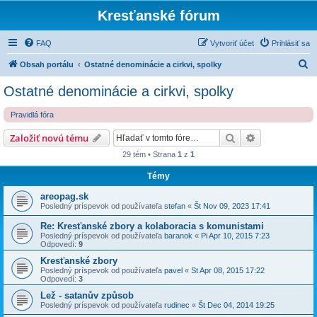
Kresťanské fórum
FAQ
Vytvoriť účet
Prihlásiť sa
H
Obsah portálu
Ostatné denominácie a cirkvi, spolky
ľ
Ostatné denominácie a cirkvi, spolky
a
Pravidlá fóra
d
a
Hľadať
Rozšírené vy
Založiť novú tému
ť
29 tém • Strana
1
z
1
Témy
areopag.sk
Posledný príspevok od používateľa
stefan
«
Št Nov 09, 2023 17:41
Re: Kresťanské zbory a kolaboracia s komunistami
Posledný príspevok od používateľa
baranok
«
Pi Apr 10, 2015 7:23
Odpovedí:
9
Kresťanské zbory
Posledný príspevok od používateľa
pavel
«
St Apr 08, 2015 17:22
Odpovedí:
3
Lež - satanův způsob
Posledný príspevok od používateľa
rudinec
«
Št Dec 04, 2014 19:25