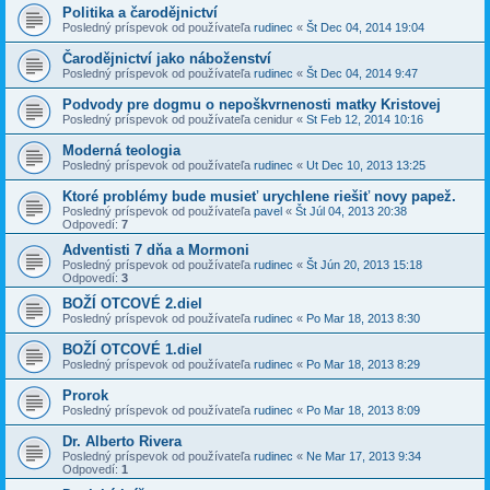
Politika a čarodějnictví
Posledný príspevok od používateľa
rudinec
«
Št Dec 04, 2014 19:04
Čarodějnictví jako náboženství
Posledný príspevok od používateľa
rudinec
«
Št Dec 04, 2014 9:47
Podvody pre dogmu o nepoškvrnenosti matky Kristovej
Posledný príspevok od používateľa
cenidur
«
St Feb 12, 2014 10:16
Moderná teologia
Posledný príspevok od používateľa
rudinec
«
Ut Dec 10, 2013 13:25
Ktoré problémy bude musieť urychlene riešiť novy papež.
Posledný príspevok od používateľa
pavel
«
Št Júl 04, 2013 20:38
Odpovedí:
7
Adventisti 7 dňa a Mormoni
Posledný príspevok od používateľa
rudinec
«
Št Jún 20, 2013 15:18
Odpovedí:
3
BOŽÍ OTCOVÉ 2.diel
Posledný príspevok od používateľa
rudinec
«
Po Mar 18, 2013 8:30
BOŽÍ OTCOVÉ 1.diel
Posledný príspevok od používateľa
rudinec
«
Po Mar 18, 2013 8:29
Prorok
Posledný príspevok od používateľa
rudinec
«
Po Mar 18, 2013 8:09
Dr. Alberto Rivera
Posledný príspevok od používateľa
rudinec
«
Ne Mar 17, 2013 9:34
Odpovedí:
1