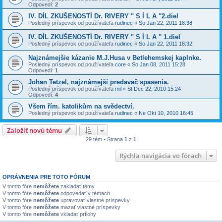
Odpovedí:
2
IV. DÍL ZKUŠENOSTÍ Dr. RIVERY " S Í L A "2.diel
Posledný príspevok od používateľa
rudinec
«
So Jan 22, 2011 18:38
IV. DÍL ZKUŠENOSTÍ Dr. RIVERY " S Í L A " 1.diel
Posledný príspevok od používateľa
rudinec
«
So Jan 22, 2011 18:32
Najznámejšie kázanie M.J.Husa v Betlehemskej kaplnke.
Posledný príspevok od používateľa
core
«
So Jan 08, 2011 15:28
Odpovedí:
1
Johan Tetzel, najznámejší predavač spasenia.
Posledný príspevok od používateľa
mil
«
St Dec 22, 2010 15:24
Odpovedí:
4
Všem řím. katolikům na svědectví.
Posledný príspevok od používateľa
rudinec
«
Ne Okt 10, 2010 16:45
Založiť novú tému
29 tém • Strana
1
z
1
Rýchla navigácia vo fórach
OPRÁVNENIA PRE TOTO FÓRUM
V tomto fóre
nemôžete
zakladať témy
V tomto fóre
nemôžete
odpovedať v témach
V tomto fóre
nemôžete
upravovať vlastné príspevky
V tomto fóre
nemôžete
mazať vlastné príspevky
V tomto fóre
nemôžete
vkladať prílohy