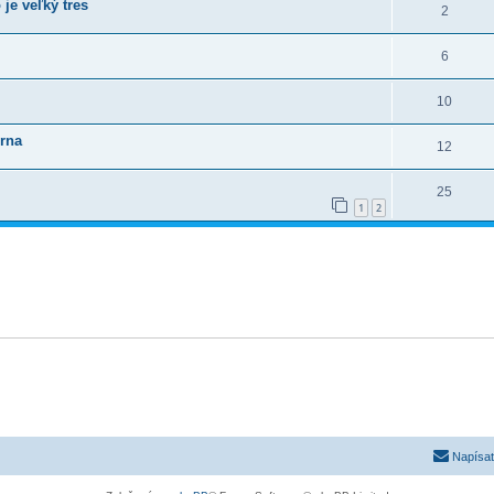
je veľký tres
2
6
10
zrna
12
25
1
2
Napísať