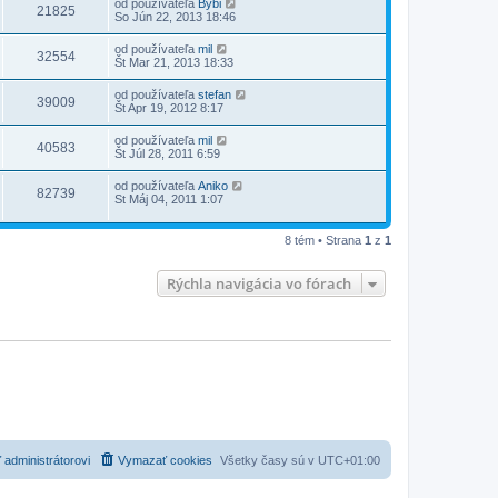
od používateľa
Bybi
21825
So Jún 22, 2013 18:46
od používateľa
mil
32554
Št Mar 21, 2013 18:33
od používateľa
stefan
39009
Št Apr 19, 2012 8:17
od používateľa
mil
40583
Št Júl 28, 2011 6:59
od používateľa
Aniko
82739
St Máj 04, 2011 1:07
8 tém • Strana
1
z
1
Rýchla navigácia vo fórach
 administrátorovi
Vymazať cookies
Všetky časy sú v
UTC+01:00