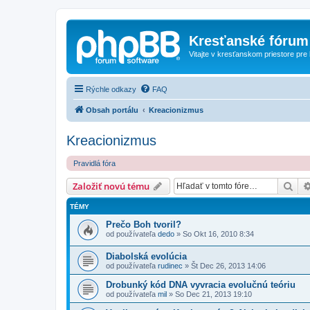
Kresťanské fórum
Vitajte v kresťanskom priestore pre
Rýchle odkazy
FAQ
Obsah portálu
Kreacionizmus
Kreacionizmus
Pravidlá fóra
Hľa
Založiť novú tému
TÉMY
Prečo Boh tvoril?
od používateľa
dedo
»
So Okt 16, 2010 8:34
Diabolská evolúcia
od používateľa
rudinec
»
Št Dec 26, 2013 14:06
Drobunký kód DNA vyvracia evolučnú teóriu
od používateľa
mil
»
So Dec 21, 2013 19:10