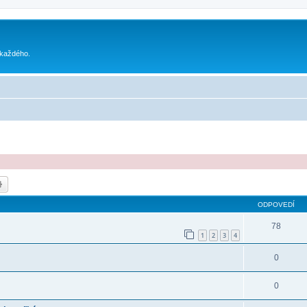
 každého.
dať
Rozšírené vyhľadávanie
ODPOVEDÍ
78
1
2
3
4
0
0