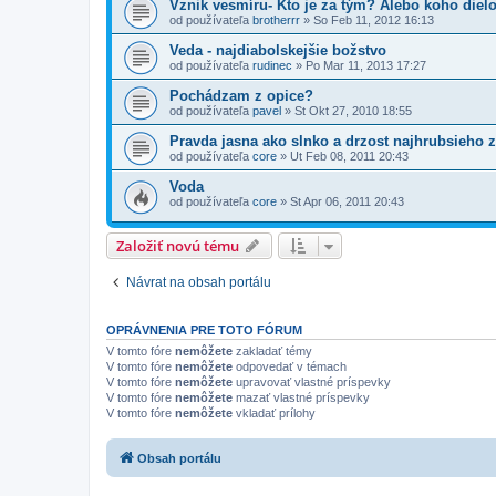
Vznik vesmíru- Kto je za tým? Alebo koho dielo 
od používateľa
brotherrr
»
So Feb 11, 2012 16:13
Veda - najdiabolskejšie božstvo
od používateľa
rudinec
»
Po Mar 11, 2013 17:27
Pochádzam z opice?
od používateľa
pavel
»
St Okt 27, 2010 18:55
Pravda jasna ako slnko a drzost najhrubsieho 
od používateľa
core
»
Ut Feb 08, 2011 20:43
Voda
od používateľa
core
»
St Apr 06, 2011 20:43
Založiť novú tému
Návrat na obsah portálu
OPRÁVNENIA PRE TOTO FÓRUM
V tomto fóre
nemôžete
zakladať témy
V tomto fóre
nemôžete
odpovedať v témach
V tomto fóre
nemôžete
upravovať vlastné príspevky
V tomto fóre
nemôžete
mazať vlastné príspevky
V tomto fóre
nemôžete
vkladať prílohy
Obsah portálu