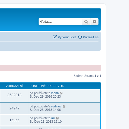
Hľadať
Rozšírené vyhľad
Vytvoriť účet
Prihlásiť sa
8 tém • Strana
1
z
1
ZOBRAZENÍ
POSLEDNÝ PRÍSPEVOK
od používateľa
leona
3682018
Št Dec 29, 2016 20:23
od používateľa
rudinec
24947
Št Dec 26, 2013 14:06
od používateľa
mil
16955
So Dec 21, 2013 19:10