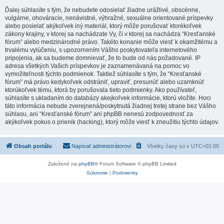
Ďalej súhlasíte s tým, že nebudete odosielať žiadne urážlivé, obscénne,
vulgárne, ohováracie, nenávistné, výhražné, sexuálne orientované príspevky
alebo posielať akýkoľvek iný materiál, ktorý môže porušovať ktorékoľvek
zákony krajiny, v ktorej sa nachádzate Vy, či v ktorej sa nachádza “Kresťanské
fórum” alebo medzinárodné právo. Takéto konanie môže viesť k okamžitému a
trvalému vylúčeniu, s upozornením Vášho poskytovateľa internetového
pripojenia, ak sa budeme domnievať, že to bude od nás požadované. IP
adresa všetkých Vašich príspevkov je zaznamenávaná na pomoc vo
vymožiteľnosti týchto podmienok. Taktiež súhlasíte s tým, že “Kresťanské
fórum” má právo kedykoľvek odstrániť, upraviť, presunúť alebo uzamknúť
ktorúkoľvek tému, ktorá by porušovala tieto podmienky. Ako používateľ,
súhlasíte s ukladaním do databázy akejkoľvek informácie, ktorú vložíte. Hoci
táto informácia nebude zverejnená/poskytnutá žiadnej tretej strane bez Vášho
súhlasu, ani “Kresťanské fórum” ani phpBB nenesú zodpovednosť za
akýkoľvek pokus o prienik (hacking), ktorý môže viesť k zneužitiu týchto údajov.
Obsah portálu
Napísať administrátorovi
Všetky časy sú v
UTC+01:00
Založené na
phpBB
® Forum Software © phpBB Limited
Súkromie
|
Podmienky