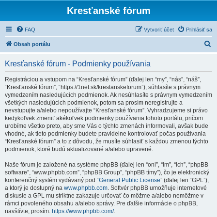
Kresťanské fórum
FAQ
Vytvoriť účet
Prihlásiť sa
H
Obsah portálu
ľ
Kresťanské fórum - Podmienky používania
a
d
Registráciou a vstupom na “Kresťanské fórum” (ďalej len “my”, “nás”, “náš”,
“Kresťanské fórum”, “https://1net.sk/krestanskeforum”), súhlasíte s právnym
a
vymedzením nasledujúcich podmienok. Ak nesúhlasíte s právnym vymedzením
ť
všetkých nasledujúcich podmienok, potom sa prosím neregistrujte a
nevstupujte a/alebo nepoužívajte “Kresťanské fórum”. Vyhradzujeme si právo
kedykoľvek zmeniť akékoľvek podmienky používania tohoto portálu, pričom
urobíme všetko preto, aby sme Vás o týchto zmenách informovali, avšak bude
vhodné, ak tieto podmienky budete pravidelne kontrolovať počas používania
“Kresťanské fórum” a to z dôvodu, že musíte súhlasiť s každou zmenou týchto
podmienok, ktoré budú aktualizované a/alebo upravené.
Naše fórum je založené na systéme phpBB (ďalej len “oni”, “im”, “ich”, “phpBB
software”, “www.phpbb.com”, “phpBB Group”, “phpBB tímy”), čo je elektronický
konferenčný systém vydávaný pod “
General Public License
” (ďalej len “GPL”),
a ktorý je dostupný na
www.phpbb.com
. Softvér phpBB umožňuje internetové
diskusie a GPL mu striktne zakazuje určovať čo môžme a/alebo nemôžme v
rámci povoleného obsahu a/alebo správy. Pre ďalšie informácie o phpBB,
navštívte, prosím:
https://www.phpbb.com/
.