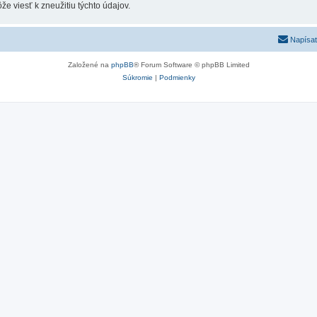
e viesť k zneužitiu týchto údajov.
Napísať
Založené na
phpBB
® Forum Software © phpBB Limited
Súkromie
|
Podmienky