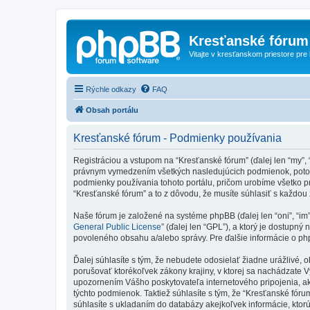
Kresťanské fórum
Vitajte v kresťanskom priestore pre
Rýchle odkazy
FAQ
Obsah portálu
Kresťanské fórum - Podmienky používania
Registráciou a vstupom na “Kresťanské fórum” (ďalej len “my”, 
právnym vymedzením všetkých nasledujúcich podmienok, potom 
podmienky používania tohoto portálu, pričom urobíme všetko p
“Kresťanské fórum” a to z dôvodu, že musíte súhlasiť s každo
Naše fórum je založené na systéme phpBB (ďalej len “oni”, “im
General Public License
” (ďalej len “GPL”), a ktorý je dostupný 
povoleného obsahu a/alebo správy. Pre ďalšie informácie o php
Ďalej súhlasíte s tým, že nebudete odosielať žiadne urážlivé, 
porušovať ktorékoľvek zákony krajiny, v ktorej sa nachádzate 
upozornením Vášho poskytovateľa internetového pripojenia, 
týchto podmienok. Taktiež súhlasíte s tým, že “Kresťanské fór
súhlasíte s ukladaním do databázy akejkoľvek informácie, ktor