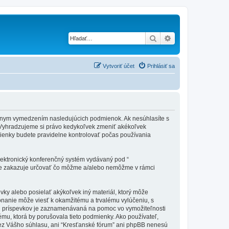
Hľadať
Rozšírené vyhľad
Vytvoriť účet
Prihlásiť sa
 právnym vymedzením nasledujúcich podmienok. Ak nesúhlasíte s
 Vyhradzujeme si právo kedykoľvek zmeniť akékoľvek
mienky budete pravidelne kontrolovať počas používania
elektronický konferenčný systém vydávaný pod “
tne zakazuje určovať čo môžme a/alebo nemôžme v rámci
vky alebo posielať akýkoľvek iný materiál, ktorý môže
konanie môže viesť k okamžitému a trvalému vylúčeniu, s
h príspevkov je zaznamenávaná na pomoc vo vymožiteľnosti
ému, ktorá by porušovala tieto podmienky. Ako používateľ,
e bez Vášho súhlasu, ani “Kresťanské fórum” ani phpBB nenesú