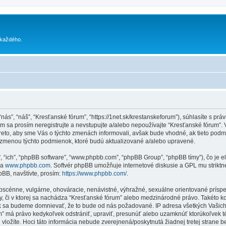
 každého.
“nás”, “náš”, “Kresťanské fórum”, “https://1net.sk/krestanskeforum”), súhlasíte s
sa prosím neregistrujte a nevstupujte a/alebo nepoužívajte “Kresťanské fórum”.
reto, aby sme Vás o týchto zmenách informovali, avšak bude vhodné, ak tieto pod
u zmenou týchto podmienok, ktoré budú aktualizované a/alebo upravené.
”, “ich”, “phpBB software”, “www.phpbb.com”, “phpBB Group”, “phpBB tímy”), čo je 
na
www.phpbb.com
. Softvér phpBB umožňuje internetové diskusie a GPL mu strik
BB, navštívte, prosím:
https://www.phpbb.com/
.
obscénne, vulgárne, ohováracie, nenávistné, výhražné, sexuálne orientované príspe
Vy, či v ktorej sa nachádza “Kresťanské fórum” alebo medzinárodné právo. Takéto 
ak sa budeme domnievať, že to bude od nás požadované. IP adresa všetkých Vašic
um” má právo kedykoľvek odstrániť, upraviť, presunúť alebo uzamknúť ktorúkoľvek t
ú vložíte. Hoci táto informácia nebude zverejnená/poskytnutá žiadnej tretej stran