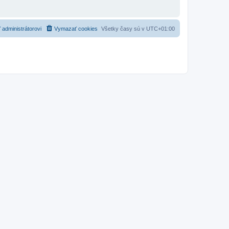
 administrátorovi
Vymazať cookies
Všetky časy sú v
UTC+01:00