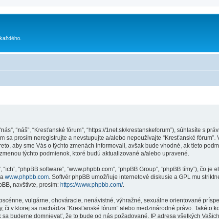
 každého.
“nás”, “náš”, “Kresťanské fórum”, “https://1net.sk/krestanskeforum”), súhlasíte s
sa prosím neregistrujte a nevstupujte a/alebo nepoužívajte “Kresťanské fórum”.
reto, aby sme Vás o týchto zmenách informovali, avšak bude vhodné, ak tieto pod
u zmenou týchto podmienok, ktoré budú aktualizované a/alebo upravené.
”, “ich”, “phpBB software”, “www.phpbb.com”, “phpBB Group”, “phpBB tímy”), čo je 
na
www.phpbb.com
. Softvér phpBB umožňuje internetové diskusie a GPL mu strik
BB, navštívte, prosím:
https://www.phpbb.com/
.
obscénne, vulgárne, ohováracie, nenávistné, výhražné, sexuálne orientované príspe
Vy, či v ktorej sa nachádza “Kresťanské fórum” alebo medzinárodné právo. Takéto 
ak sa budeme domnievať, že to bude od nás požadované. IP adresa všetkých Vašic