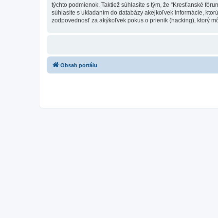
týchto podmienok. Taktiež súhlasíte s tým, že “Kresťanské fór
súhlasíte s ukladaním do databázy akejkoľvek informácie, ktor
zodpovednosť za akýkoľvek pokus o prienik (hacking), ktorý môž
Obsah portálu