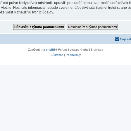
um” má právo kedykoľvek odstrániť, upraviť, presunúť alebo uzamknúť ktorúkoľvek t
ú vložíte. Hoci táto informácia nebude zverejnená/poskytnutá žiadnej tretej stran
e viesť k zneužitiu týchto údajov.
Napísať
Založené na
phpBB
® Forum Software © phpBB Limited
Súkromie
|
Podmienky