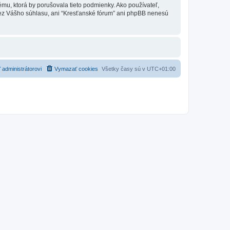
ému, ktorá by porušovala tieto podmienky. Ako používateľ,
e bez Vášho súhlasu, ani “Kresťanské fórum” ani phpBB nenesú
 administrátorovi
Vymazať cookies
Všetky časy sú v
UTC+01:00