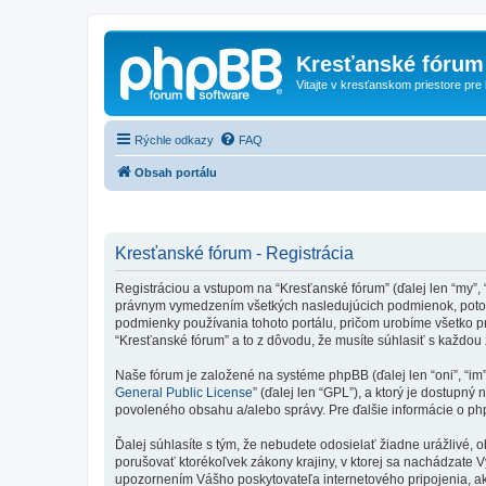
Kresťanské fórum
Vitajte v kresťanskom priestore pre
Rýchle odkazy
FAQ
Obsah portálu
Kresťanské fórum - Registrácia
Registráciou a vstupom na “Kresťanské fórum” (ďalej len “my”, 
právnym vymedzením všetkých nasledujúcich podmienok, potom 
podmienky používania tohoto portálu, pričom urobíme všetko p
“Kresťanské fórum” a to z dôvodu, že musíte súhlasiť s každo
Naše fórum je založené na systéme phpBB (ďalej len “oni”, “im
General Public License
” (ďalej len “GPL”), a ktorý je dostupný 
povoleného obsahu a/alebo správy. Pre ďalšie informácie o php
Ďalej súhlasíte s tým, že nebudete odosielať žiadne urážlivé, 
porušovať ktorékoľvek zákony krajiny, v ktorej sa nachádzate 
upozornením Vášho poskytovateľa internetového pripojenia, 