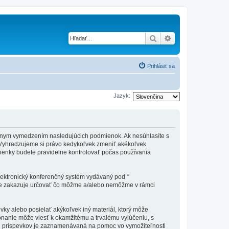
Hľadať
Rozšírené vyhľad
Prihlásiť sa
Jazyk:
 právnym vymedzením nasledujúcich podmienok. Ak nesúhlasíte s
 Vyhradzujeme si právo kedykoľvek zmeniť akékoľvek
mienky budete pravidelne kontrolovať počas používania
elektronický konferenčný systém vydávaný pod “
tne zakazuje určovať čo môžme a/alebo nemôžme v rámci
vky alebo posielať akýkoľvek iný materiál, ktorý môže
konanie môže viesť k okamžitému a trvalému vylúčeniu, s
h príspevkov je zaznamenávaná na pomoc vo vymožiteľnosti