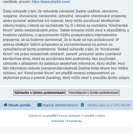
navštívte, prosím:
https://www.phpbb.com/
.
Ďalej súhlasíte s tým, že nebudete odosielať žiadne urážlivé, obscénne,
vulgárne, ohováracie, nenávistné, výhražné, sexuálne orientované príspevky
alebo posielať akýkoľvek iný materiál, ktorý môže porušovať ktorékoľvek
zákony krajiny, v ktorej sa nachádzate Vy, či v ktorej sa nachádza “Kresťanské
fórum” alebo medzinárodné právo. Takéto konanie môže viesť k okamžitému a
trvalému vylúčeniu, s upozornením Vášho poskytovateľa internetového
pripojenia, ak sa budeme domnievať, že to bude od nás požadované. IP
adresa všetkých Vašich príspevkov je zaznamenávaná na pomoc vo
vymožiteľnosti týchto podmienok. Taktiež súhlasíte s tým, že “Kresťanské
fórum” má právo kedykoľvek odstrániť, upraviť, presunúť alebo uzamknúť
ktorúkoľvek tému, ktorá by porušovala tieto podmienky. Ako používateľ,
súhlasíte s ukladaním do databázy akejkoľvek informácie, ktorú vložíte. Hoci
táto informácia nebude zverejnená/poskytnutá žiadnej tretej strane bez Vášho
súhlasu, ani “Kresťanské fórum” ani phpBB nenesú zodpovednosť za
akýkoľvek pokus o prienik (hacking), ktorý môže viesť k zneužitiu týchto údajov.
Obsah portálu
Napísať administrátorovi
Všetky časy sú v
UTC+01:00
Založené na
phpBB
® Forum Software © phpBB Limited
Súkromie
|
Podmienky