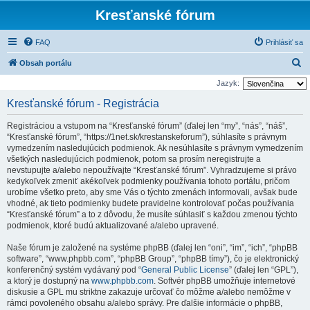
Kresťanské fórum
FAQ
Prihlásiť sa
H
Obsah portálu
ľ
Jazyk:
a
Kresťanské fórum - Registrácia
d
Registráciou a vstupom na “Kresťanské fórum” (ďalej len “my”, “nás”, “náš”,
a
“Kresťanské fórum”, “https://1net.sk/krestanskeforum”), súhlasíte s právnym
ť
vymedzením nasledujúcich podmienok. Ak nesúhlasíte s právnym vymedzením
všetkých nasledujúcich podmienok, potom sa prosím neregistrujte a
nevstupujte a/alebo nepoužívajte “Kresťanské fórum”. Vyhradzujeme si právo
kedykoľvek zmeniť akékoľvek podmienky používania tohoto portálu, pričom
urobíme všetko preto, aby sme Vás o týchto zmenách informovali, avšak bude
vhodné, ak tieto podmienky budete pravidelne kontrolovať počas používania
“Kresťanské fórum” a to z dôvodu, že musíte súhlasiť s každou zmenou týchto
podmienok, ktoré budú aktualizované a/alebo upravené.
Naše fórum je založené na systéme phpBB (ďalej len “oni”, “im”, “ich”, “phpBB
software”, “www.phpbb.com”, “phpBB Group”, “phpBB tímy”), čo je elektronický
konferenčný systém vydávaný pod “
General Public License
” (ďalej len “GPL”),
a ktorý je dostupný na
www.phpbb.com
. Softvér phpBB umožňuje internetové
diskusie a GPL mu striktne zakazuje určovať čo môžme a/alebo nemôžme v
rámci povoleného obsahu a/alebo správy. Pre ďalšie informácie o phpBB,