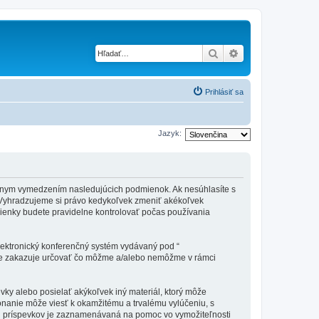
Hľadať
Rozšírené vyhľad
Prihlásiť sa
Jazyk:
 právnym vymedzením nasledujúcich podmienok. Ak nesúhlasíte s
 Vyhradzujeme si právo kedykoľvek zmeniť akékoľvek
mienky budete pravidelne kontrolovať počas používania
elektronický konferenčný systém vydávaný pod “
tne zakazuje určovať čo môžme a/alebo nemôžme v rámci
vky alebo posielať akýkoľvek iný materiál, ktorý môže
konanie môže viesť k okamžitému a trvalému vylúčeniu, s
h príspevkov je zaznamenávaná na pomoc vo vymožiteľnosti