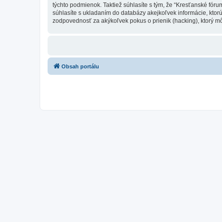
týchto podmienok. Taktiež súhlasíte s tým, že “Kresťanské fór
súhlasíte s ukladaním do databázy akejkoľvek informácie, ktor
zodpovednosť za akýkoľvek pokus o prienik (hacking), ktorý môž
Obsah portálu