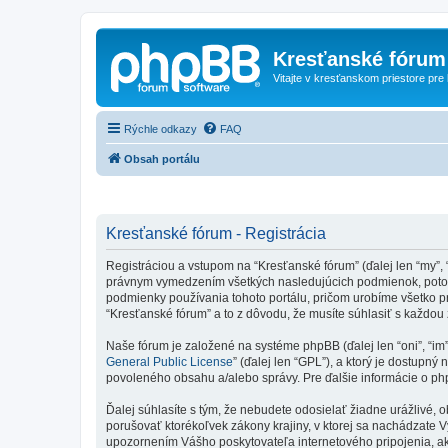
Kresťanské fórum
Vitajte v kresťanskom priestore pre
Rýchle odkazy
FAQ
Obsah portálu
Kresťanské fórum - Registrácia
Registráciou a vstupom na “Kresťanské fórum” (ďalej len “my”, 
právnym vymedzením všetkých nasledujúcich podmienok, potom 
podmienky používania tohoto portálu, pričom urobíme všetko p
“Kresťanské fórum” a to z dôvodu, že musíte súhlasiť s každo
Naše fórum je založené na systéme phpBB (ďalej len “oni”, “im
General Public License
” (ďalej len “GPL”), a ktorý je dostupný 
povoleného obsahu a/alebo správy. Pre ďalšie informácie o php
Ďalej súhlasíte s tým, že nebudete odosielať žiadne urážlivé, 
porušovať ktorékoľvek zákony krajiny, v ktorej sa nachádzate 
upozornením Vášho poskytovateľa internetového pripojenia, 