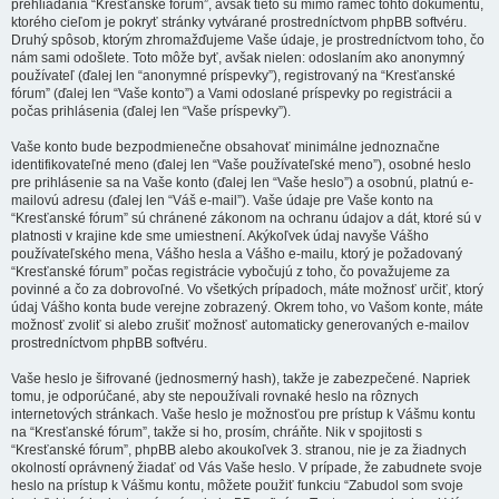
prehliadania “Kresťanské fórum”, avšak tieto sú mimo rámec tohto dokumentu,
ktorého cieľom je pokryť stránky vytvárané prostredníctvom phpBB softvéru.
Druhý spôsob, ktorým zhromažďujeme Vaše údaje, je prostredníctvom toho, čo
nám sami odošlete. Toto môže byť, avšak nielen: odoslaním ako anonymný
používateľ (ďalej len “anonymné príspevky”), registrovaný na “Kresťanské
fórum” (ďalej len “Vaše konto”) a Vami odoslané príspevky po registrácii a
počas prihlásenia (ďalej len “Vaše príspevky”).
Vaše konto bude bezpodmienečne obsahovať minimálne jednoznačne
identifikovateľné meno (ďalej len “Vaše používateľské meno”), osobné heslo
pre prihlásenie sa na Vaše konto (ďalej len “Vaše heslo”) a osobnú, platnú e-
mailovú adresu (ďalej len “Váš e-mail”). Vaše údaje pre Vaše konto na
“Kresťanské fórum” sú chránené zákonom na ochranu údajov a dát, ktoré sú v
platnosti v krajine kde sme umiestnení. Akýkoľvek údaj navyše Vášho
používateľského mena, Vášho hesla a Vášho e-mailu, ktorý je požadovaný
“Kresťanské fórum” počas registrácie vybočujú z toho, čo považujeme za
povinné a čo za dobrovoľné. Vo všetkých prípadoch, máte možnosť určiť, ktorý
údaj Vášho konta bude verejne zobrazený. Okrem toho, vo Vašom konte, máte
možnosť zvoliť si alebo zrušiť možnosť automaticky generovaných e-mailov
prostredníctvom phpBB softvéru.
Vaše heslo je šifrované (jednosmerný hash), takže je zabezpečené. Napriek
tomu, je odporúčané, aby ste nepoužívali rovnaké heslo na rôznych
internetových stránkach. Vaše heslo je možnosťou pre prístup k Vášmu kontu
na “Kresťanské fórum”, takže si ho, prosím, chráňte. Nik v spojitosti s
“Kresťanské fórum”, phpBB alebo akoukoľvek 3. stranou, nie je za žiadnych
okolností oprávnený žiadať od Vás Vaše heslo. V prípade, že zabudnete svoje
heslo na prístup k Vášmu kontu, môžete použiť funkciu “Zabudol som svoje