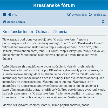
Kresťanské fórum
FAQ
Vytvoriť účet
Prihlásiť sa
H
Obsah portálu
ľ
Kresťanské fórum - Ochrana súkromia
a
d
Tieto zásady podrobne vysvetľujú ako “Kresťanské fórum” spolu s
pridruženými spoločnosťami (ďalej len “my”, “nás”, “náš”, “Kresťanské fórum”,
a
“https://1net.sk/krestanskeforum”) a phpBB (ďalej len “oni”, “ich”, “im”, “phpBB
ť
softvér”, “www.phpbb.com”, “phpBB Group”, “phpBB tímy”) používajú akékoľvek
údaje zhromaždené počas akéhokoľvek spojenia s Vami (ďalej len “Vaše
údaje”).
Vaše údaje sú zhromažďované dvomi spôsobmi. Najskôr, prehliadanie
“Kresťanské fórum” spôsobí, že phpBB softvér vytvorí určitý počet cookies, čo
sú malé textové súbory, ktoré sú stiahnuté do Vášho PC na miesto, kde Váš
internetový prehliadač ukladá dočasné súbory. Prvé dve cookies obsahujú len
informáciu na identifikáciu používateľa (ďalej len “používateľovo id”) a
informáciu na identifikáciu anonymného spojenia (ďalej len “id spojenia”),
ktoré Vám automaticky priradí phpBB softvér. Tretí cookie bude vytvorený vtedy,
keď zobrazíte témy na “Kresťanské fórum” a tento je použitý na rozpoznanie,
ktoré témy už boli zobrazené, čím sa zvýši komfort Vášho prehliadania.
Môžme tiež vytvárať cookies, ktoré sú mimo phpBB softvéru, počas