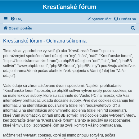
Kresťanské fórum
FAQ
Vytvoriť účet
Prihlásiť sa
H
Obsah portálu
ľ
Kresťanské fórum - Ochrana súkromia
a
d
Tieto zásady podrobne vysvetľujú ako “Kresťanské fórum” spolu s
pridruženými spoločnosťami (ďalej len “my”, “nás”, “náš”, “Kresťanské fórum”,
a
“https://1net.sk/krestanskeforum”) a phpBB (ďalej len “oni”, “ich”, “im”, “phpBB
ť
softvér”, “www.phpbb.com”, “phpBB Group”, “phpBB tímy”) používajú akékoľvek
údaje zhromaždené počas akéhokoľvek spojenia s Vami (ďalej len “Vaše
údaje”).
Vaše údaje sú zhromažďované dvomi spôsobmi. Najskôr, prehliadanie
“Kresťanské fórum” spôsobí, že phpBB softvér vytvorí určitý počet cookies, čo
sú malé textové súbory, ktoré sú stiahnuté do Vášho PC na miesto, kde Váš
internetový prehliadač ukladá dočasné súbory. Prvé dve cookies obsahujú len
informáciu na identifikáciu používateľa (ďalej len “používateľovo id”) a
informáciu na identifikáciu anonymného spojenia (ďalej len “id spojenia”),
ktoré Vám automaticky priradí phpBB softvér. Tretí cookie bude vytvorený vtedy,
keď zobrazíte témy na “Kresťanské fórum” a tento je použitý na rozpoznanie,
ktoré témy už boli zobrazené, čím sa zvýši komfort Vášho prehliadania.
Môžme tiež vytvárať cookies, ktoré sú mimo phpBB softvéru, počas