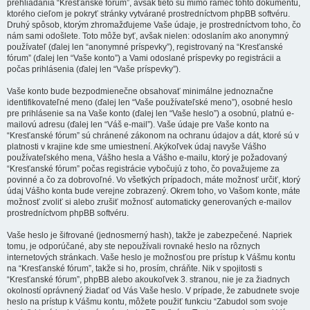
prehliadania “Kresťanské fórum”, avšak tieto sú mimo rámec tohto dokumentu,
ktorého cieľom je pokryť stránky vytvárané prostredníctvom phpBB softvéru.
Druhý spôsob, ktorým zhromažďujeme Vaše údaje, je prostredníctvom toho, čo
nám sami odošlete. Toto môže byť, avšak nielen: odoslaním ako anonymný
používateľ (ďalej len “anonymné príspevky”), registrovaný na “Kresťanské
fórum” (ďalej len “Vaše konto”) a Vami odoslané príspevky po registrácii a
počas prihlásenia (ďalej len “Vaše príspevky”).
Vaše konto bude bezpodmienečne obsahovať minimálne jednoznačne
identifikovateľné meno (ďalej len “Vaše používateľské meno”), osobné heslo
pre prihlásenie sa na Vaše konto (ďalej len “Vaše heslo”) a osobnú, platnú e-
mailovú adresu (ďalej len “Váš e-mail”). Vaše údaje pre Vaše konto na
“Kresťanské fórum” sú chránené zákonom na ochranu údajov a dát, ktoré sú v
platnosti v krajine kde sme umiestnení. Akýkoľvek údaj navyše Vášho
používateľského mena, Vášho hesla a Vášho e-mailu, ktorý je požadovaný
“Kresťanské fórum” počas registrácie vybočujú z toho, čo považujeme za
povinné a čo za dobrovoľné. Vo všetkých prípadoch, máte možnosť určiť, ktorý
údaj Vášho konta bude verejne zobrazený. Okrem toho, vo Vašom konte, máte
možnosť zvoliť si alebo zrušiť možnosť automaticky generovaných e-mailov
prostredníctvom phpBB softvéru.
Vaše heslo je šifrované (jednosmerný hash), takže je zabezpečené. Napriek
tomu, je odporúčané, aby ste nepoužívali rovnaké heslo na rôznych
internetových stránkach. Vaše heslo je možnosťou pre prístup k Vášmu kontu
na “Kresťanské fórum”, takže si ho, prosím, chráňte. Nik v spojitosti s
“Kresťanské fórum”, phpBB alebo akoukoľvek 3. stranou, nie je za žiadnych
okolností oprávnený žiadať od Vás Vaše heslo. V prípade, že zabudnete svoje
heslo na prístup k Vášmu kontu, môžete použiť funkciu “Zabudol som svoje