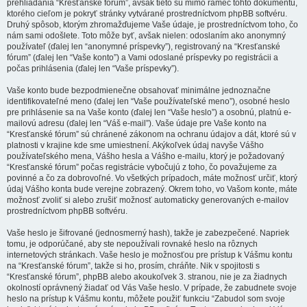
prehliadania “Kresťanské fórum”, avšak tieto sú mimo rámec tohto dokumentu,
ktorého cieľom je pokryť stránky vytvárané prostredníctvom phpBB softvéru.
Druhý spôsob, ktorým zhromažďujeme Vaše údaje, je prostredníctvom toho, čo
nám sami odošlete. Toto môže byť, avšak nielen: odoslaním ako anonymný
používateľ (ďalej len “anonymné príspevky”), registrovaný na “Kresťanské
fórum” (ďalej len “Vaše konto”) a Vami odoslané príspevky po registrácii a
počas prihlásenia (ďalej len “Vaše príspevky”).
Vaše konto bude bezpodmienečne obsahovať minimálne jednoznačne
identifikovateľné meno (ďalej len “Vaše používateľské meno”), osobné heslo
pre prihlásenie sa na Vaše konto (ďalej len “Vaše heslo”) a osobnú, platnú e-
mailovú adresu (ďalej len “Váš e-mail”). Vaše údaje pre Vaše konto na
“Kresťanské fórum” sú chránené zákonom na ochranu údajov a dát, ktoré sú v
platnosti v krajine kde sme umiestnení. Akýkoľvek údaj navyše Vášho
používateľského mena, Vášho hesla a Vášho e-mailu, ktorý je požadovaný
“Kresťanské fórum” počas registrácie vybočujú z toho, čo považujeme za
povinné a čo za dobrovoľné. Vo všetkých prípadoch, máte možnosť určiť, ktorý
údaj Vášho konta bude verejne zobrazený. Okrem toho, vo Vašom konte, máte
možnosť zvoliť si alebo zrušiť možnosť automaticky generovaných e-mailov
prostredníctvom phpBB softvéru.
Vaše heslo je šifrované (jednosmerný hash), takže je zabezpečené. Napriek
tomu, je odporúčané, aby ste nepoužívali rovnaké heslo na rôznych
internetových stránkach. Vaše heslo je možnosťou pre prístup k Vášmu kontu
na “Kresťanské fórum”, takže si ho, prosím, chráňte. Nik v spojitosti s
“Kresťanské fórum”, phpBB alebo akoukoľvek 3. stranou, nie je za žiadnych
okolností oprávnený žiadať od Vás Vaše heslo. V prípade, že zabudnete svoje
heslo na prístup k Vášmu kontu, môžete použiť funkciu “Zabudol som svoje