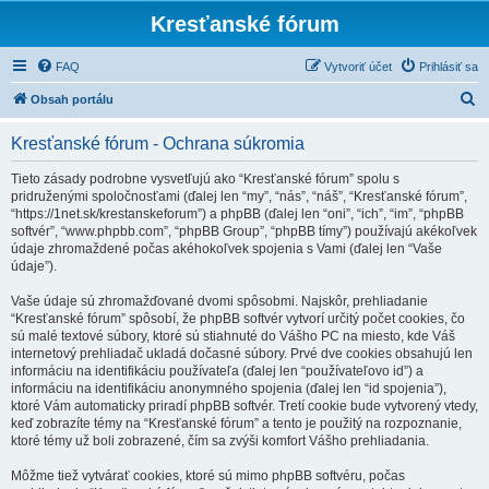
Kresťanské fórum
FAQ
Vytvoriť účet
Prihlásiť sa
H
Obsah portálu
ľ
Kresťanské fórum - Ochrana súkromia
a
d
Tieto zásady podrobne vysvetľujú ako “Kresťanské fórum” spolu s
pridruženými spoločnosťami (ďalej len “my”, “nás”, “náš”, “Kresťanské fórum”,
a
“https://1net.sk/krestanskeforum”) a phpBB (ďalej len “oni”, “ich”, “im”, “phpBB
ť
softvér”, “www.phpbb.com”, “phpBB Group”, “phpBB tímy”) používajú akékoľvek
údaje zhromaždené počas akéhokoľvek spojenia s Vami (ďalej len “Vaše
údaje”).
Vaše údaje sú zhromažďované dvomi spôsobmi. Najskôr, prehliadanie
“Kresťanské fórum” spôsobí, že phpBB softvér vytvorí určitý počet cookies, čo
sú malé textové súbory, ktoré sú stiahnuté do Vášho PC na miesto, kde Váš
internetový prehliadač ukladá dočasné súbory. Prvé dve cookies obsahujú len
informáciu na identifikáciu používateľa (ďalej len “používateľovo id”) a
informáciu na identifikáciu anonymného spojenia (ďalej len “id spojenia”),
ktoré Vám automaticky priradí phpBB softvér. Tretí cookie bude vytvorený vtedy,
keď zobrazíte témy na “Kresťanské fórum” a tento je použitý na rozpoznanie,
ktoré témy už boli zobrazené, čím sa zvýši komfort Vášho prehliadania.
Môžme tiež vytvárať cookies, ktoré sú mimo phpBB softvéru, počas