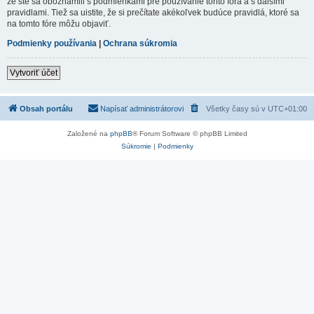
že ste sa oboznámili s podmienkami pre používanie tohto fóra a s dalšími
pravidlami. Tiež sa uistite, že si prečítate akékoľvek budúce pravidlá, ktoré sa
na tomto fóre môžu objaviť.
Podmienky používania
|
Ochrana súkromia
Vytvoriť účet
Obsah portálu
Napísať administrátorovi
Všetky časy sú v
UTC+01:00
Založené na
phpBB
® Forum Software © phpBB Limited
Súkromie
|
Podmienky