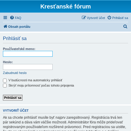
Kresťanské fórum
FAQ
Vytvoriť účet
Prihlásiť sa
H
Obsah portálu
ľ
Prihlásiť sa
a
d
Používateľské meno:
a
ť
Heslo:
Zabudnuté heslo
V budúcnosti ma automaticky prihlásiť
Skrýť moju prítomnosť počas tohoto pripojenia
VYTVORIŤ ÚČET
Ak sa chcete prihlásiť musíte byť najprv zaregsitrovaný. Registrácia trvá len
pár sekúnd a dáva vám väčšie možnosti. Administrátor fóra môže prideľovať
registrovaným používateľom rozšírené právomoci. Pred registraciou sa uistite,