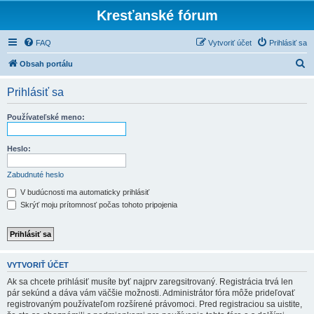
Kresťanské fórum
FAQ
Vytvoriť účet
Prihlásiť sa
H
Obsah portálu
ľ
Prihlásiť sa
a
d
Používateľské meno:
a
ť
Heslo:
Zabudnuté heslo
V budúcnosti ma automaticky prihlásiť
Skrýť moju prítomnosť počas tohoto pripojenia
VYTVORIŤ ÚČET
Ak sa chcete prihlásiť musíte byť najprv zaregsitrovaný. Registrácia trvá len
pár sekúnd a dáva vám väčšie možnosti. Administrátor fóra môže prideľovať
registrovaným používateľom rozšírené právomoci. Pred registraciou sa uistite,