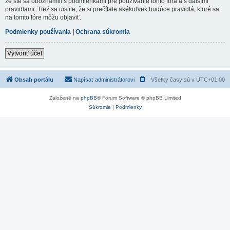
že ste sa oboznámili s podmienkami pre používanie tohto fóra a s dalšími
pravidlami. Tiež sa uistite, že si prečítate akékoľvek budúce pravidlá, ktoré sa
na tomto fóre môžu objaviť.
Podmienky používania
|
Ochrana súkromia
Vytvoriť účet
Obsah portálu
Napísať administrátorovi
Všetky časy sú v
UTC+01:00
Založené na
phpBB
® Forum Software © phpBB Limited
Súkromie
|
Podmienky