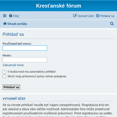
Kresťanské fórum
FAQ
Vytvoriť účet
Prihlásiť sa
H
Obsah portálu
ľ
Prihlásiť sa
a
d
Používateľské meno:
a
ť
Heslo:
Zabudnuté heslo
V budúcnosti ma automaticky prihlásiť
Skrýť moju prítomnosť počas tohoto pripojenia
VYTVORIŤ ÚČET
Ak sa chcete prihlásiť musíte byť najprv zaregsitrovaný. Registrácia trvá len
pár sekúnd a dáva vám väčšie možnosti. Administrátor fóra môže prideľovať
registrovaným používateľom rozšírené právomoci. Pred registraciou sa uistite,