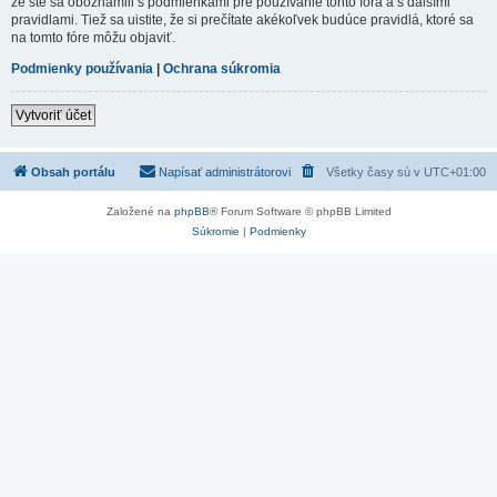
že ste sa oboznámili s podmienkami pre používanie tohto fóra a s dalšími
pravidlami. Tiež sa uistite, že si prečítate akékoľvek budúce pravidlá, ktoré sa
na tomto fóre môžu objaviť.
Podmienky používania
|
Ochrana súkromia
Vytvoriť účet
Obsah portálu
Napísať administrátorovi
Všetky časy sú v
UTC+01:00
Založené na
phpBB
® Forum Software © phpBB Limited
Súkromie
|
Podmienky