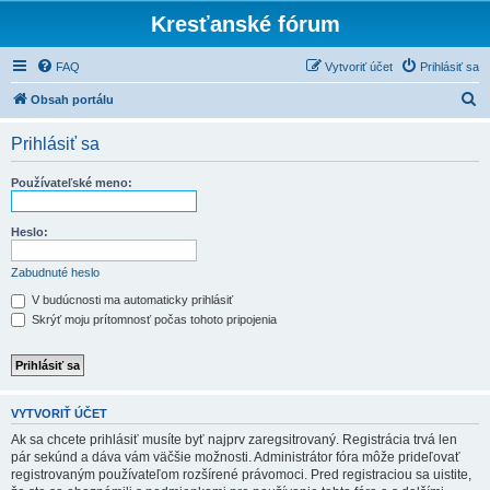
Kresťanské fórum
FAQ
Vytvoriť účet
Prihlásiť sa
H
Obsah portálu
ľ
Prihlásiť sa
a
d
Používateľské meno:
a
ť
Heslo:
Zabudnuté heslo
V budúcnosti ma automaticky prihlásiť
Skrýť moju prítomnosť počas tohoto pripojenia
VYTVORIŤ ÚČET
Ak sa chcete prihlásiť musíte byť najprv zaregsitrovaný. Registrácia trvá len
pár sekúnd a dáva vám väčšie možnosti. Administrátor fóra môže prideľovať
registrovaným používateľom rozšírené právomoci. Pred registraciou sa uistite,