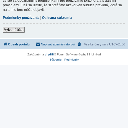
že ste sa oboznámili s podmienkami pre používanie tohto fóra a s dalšími
pravidlami. Tiež sa uistite, že si prečítate akékoľvek budúce pravidlá, ktoré sa
na tomto fóre môžu objaviť.
Podmienky používania
|
Ochrana súkromia
Vytvoriť účet
Obsah portálu
Napísať administrátorovi
Všetky časy sú v
UTC+01:00
Založené na
phpBB
® Forum Software © phpBB Limited
Súkromie
|
Podmienky