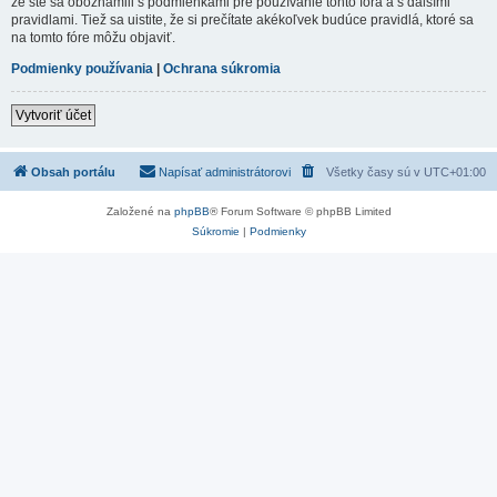
že ste sa oboznámili s podmienkami pre používanie tohto fóra a s dalšími
pravidlami. Tiež sa uistite, že si prečítate akékoľvek budúce pravidlá, ktoré sa
na tomto fóre môžu objaviť.
Podmienky používania
|
Ochrana súkromia
Vytvoriť účet
Obsah portálu
Napísať administrátorovi
Všetky časy sú v
UTC+01:00
Založené na
phpBB
® Forum Software © phpBB Limited
Súkromie
|
Podmienky