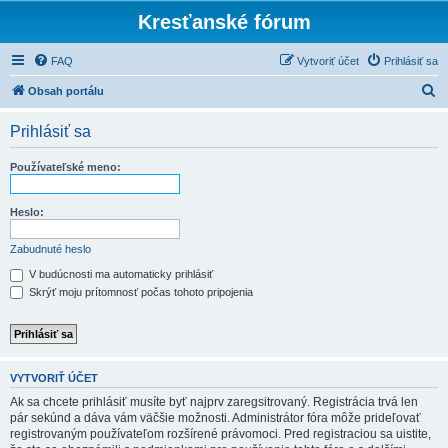
Kresťanské fórum
FAQ
Vytvoriť účet
Prihlásiť sa
H
Obsah portálu
ľ
Prihlásiť sa
a
d
Používateľské meno:
a
ť
Heslo:
Zabudnuté heslo
V budúcnosti ma automaticky prihlásiť
Skrýť moju prítomnosť počas tohoto pripojenia
VYTVORIŤ ÚČET
Ak sa chcete prihlásiť musíte byť najprv zaregsitrovaný. Registrácia trvá len
pár sekúnd a dáva vám väčšie možnosti. Administrátor fóra môže prideľovať
registrovaným používateľom rozšírené právomoci. Pred registraciou sa uistite,