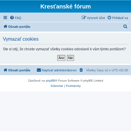
Kresťanské fórum
FAQ
Vytvoriť účet
Prihlásiť sa
H
Obsah portálu
ľ
Vymazať cookies
a
d
Ste si istý, že chcete vymazať všetky cookies odoslané k vám týmto portálom?
a
ť
Obsah portálu
Napísať administrátorovi
Všetky časy sú v
UTC+01:00
Založené na
phpBB
® Forum Software © phpBB Limited
Súkromie
|
Podmienky