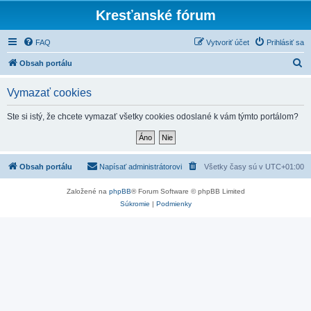
Kresťanské fórum
FAQ
Vytvoriť účet
Prihlásiť sa
H
Obsah portálu
ľ
Vymazať cookies
a
d
Ste si istý, že chcete vymazať všetky cookies odoslané k vám týmto portálom?
a
ť
Obsah portálu
Napísať administrátorovi
Všetky časy sú v
UTC+01:00
Založené na
phpBB
® Forum Software © phpBB Limited
Súkromie
|
Podmienky