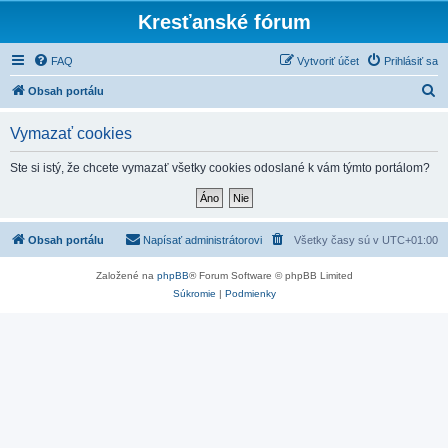
Kresťanské fórum
FAQ
Vytvoriť účet
Prihlásiť sa
H
Obsah portálu
ľ
Vymazať cookies
a
d
Ste si istý, že chcete vymazať všetky cookies odoslané k vám týmto portálom?
a
ť
Obsah portálu
Napísať administrátorovi
Všetky časy sú v
UTC+01:00
Založené na
phpBB
® Forum Software © phpBB Limited
Súkromie
|
Podmienky