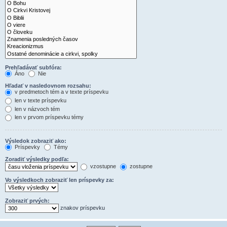
Prehľadávať subfóra:
Áno
Nie
Hľadať v nasledovnom rozsahu:
v predmetoch tém a v texte príspevku
len v texte príspevku
len v názvoch tém
len v prvom príspevku témy
Výsledok zobraziť ako:
Príspevky
Témy
Zoradiť výsledky podľa:
vzostupne
zostupne
Vo výsledkoch zobraziť len príspevky za:
Zobraziť prvých:
znakov príspevku