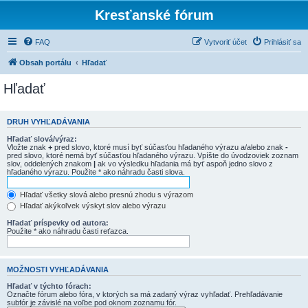
Kresťanské fórum
FAQ
Vytvoriť účet
Prihlásiť sa
Obsah portálu
Hľadať
Hľadať
DRUH VYHĽADÁVANIA
Hľadať slová/výraz:
Vložte znak
+
pred slovo, ktoré musí byť súčasťou hľadaného výrazu a/alebo znak
-
pred slovo, ktoré nemá byť súčasťou hľadaného výrazu. Vpíšte do úvodzoviek zoznam
slov, oddelených znakom
|
ak vo výsledku hľadania má byť aspoň jedno slovo z
hľadaného výrazu. Použite * ako náhradu časti slova.
Hľadať všetky slová alebo presnú zhodu s výrazom
Hľadať akýkoľvek výskyt slov alebo výrazu
Hľadať príspevky od autora:
Použite * ako náhradu časti reťazca.
MOŽNOSTI VYHĽADÁVANIA
Hľadať v týchto fórach:
Označte fórum alebo fóra, v ktorých sa má zadaný výraz vyhľadať. Prehľadávanie
subfór je závislé na voľbe pod oknom zoznamu fór.