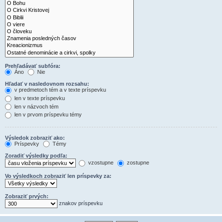
Prehľadávať subfóra:
Áno
Nie
Hľadať v nasledovnom rozsahu:
v predmetoch tém a v texte príspevku
len v texte príspevku
len v názvoch tém
len v prvom príspevku témy
Výsledok zobraziť ako:
Príspevky
Témy
Zoradiť výsledky podľa:
vzostupne
zostupne
Vo výsledkoch zobraziť len príspevky za:
Zobraziť prvých:
znakov príspevku