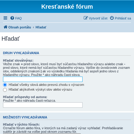
Kresťanské fórum
FAQ
Vytvoriť účet
Prihlásiť sa
Obsah portálu
Hľadať
Hľadať
DRUH VYHĽADÁVANIA
Hľadať slová/výraz:
Vložte znak
+
pred slovo, ktoré musí byť súčasťou hľadaného výrazu a/alebo znak
-
pred slovo, ktoré nemá byť súčasťou hľadaného výrazu. Vpíšte do úvodzoviek zoznam
slov, oddelených znakom
|
ak vo výsledku hľadania má byť aspoň jedno slovo z
hľadaného výrazu. Použite * ako náhradu časti slova.
Hľadať všetky slová alebo presnú zhodu s výrazom
Hľadať akýkoľvek výskyt slov alebo výrazu
Hľadať príspevky od autora:
Použite * ako náhradu časti reťazca.
MOŽNOSTI VYHĽADÁVANIA
Hľadať v týchto fórach:
Označte fórum alebo fóra, v ktorých sa má zadaný výraz vyhľadať. Prehľadávanie
subfór je závislé na voľbe pod oknom zoznamu fór.