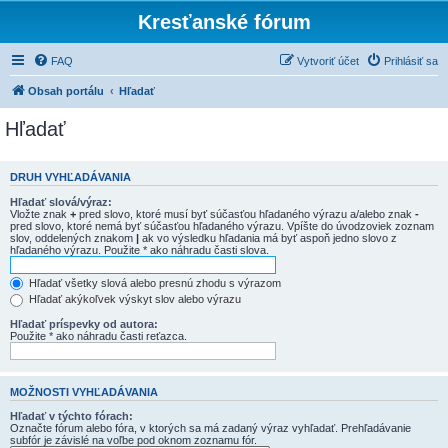
Kresťanské fórum
FAQ
Vytvoriť účet
Prihlásiť sa
Obsah portálu
Hľadať
Hľadať
DRUH VYHĽADÁVANIA
Hľadať slová/výraz:
Vložte znak
+
pred slovo, ktoré musí byť súčasťou hľadaného výrazu a/alebo znak
-
pred slovo, ktoré nemá byť súčasťou hľadaného výrazu. Vpíšte do úvodzoviek zoznam
slov, oddelených znakom
|
ak vo výsledku hľadania má byť aspoň jedno slovo z
hľadaného výrazu. Použite * ako náhradu časti slova.
Hľadať všetky slová alebo presnú zhodu s výrazom
Hľadať akýkoľvek výskyt slov alebo výrazu
Hľadať príspevky od autora:
Použite * ako náhradu časti reťazca.
MOŽNOSTI VYHĽADÁVANIA
Hľadať v týchto fórach:
Označte fórum alebo fóra, v ktorých sa má zadaný výraz vyhľadať. Prehľadávanie
subfór je závislé na voľbe pod oknom zoznamu fór.