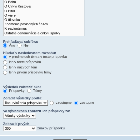
Prehľadávať subfóra:
Áno
Nie
Hľadať v nasledovnom rozsahu:
v predmetoch tém a v texte príspevku
len v texte príspevku
len v názvoch tém
len v prvom príspevku témy
Výsledok zobraziť ako:
Príspevky
Témy
Zoradiť výsledky podľa:
vzostupne
zostupne
Vo výsledkoch zobraziť len príspevky za:
Zobraziť prvých:
znakov príspevku