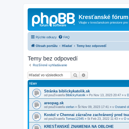
Kresťanské fórum
Vitajte v kresťanskom priestore pre
Rýchle odkazy
FAQ
Obsah portálu
Hľadať
Temy bez odpovedí
Temy bez odpovedí
Rozšírené vyhľadávanie
Hľadať
Rozšírené vyhľadávanie
TÉMY
Stránka biblickykatolik.sk
od používateľa
BiblickyKatolik
»
Po Nov 13, 2023 20:47
» v
D
areopag.sk
od používateľa
stefan
»
Št Nov 09, 2023 17:41
» v
Ostatné d
Kostol v Chennai zázračne zachránený pred ts
od používateľa
Tomas12345
»
St Feb 23, 2022 11:43
» v
O v
KRESŤANSKÉ ZNAMENIA NA OBLOHE