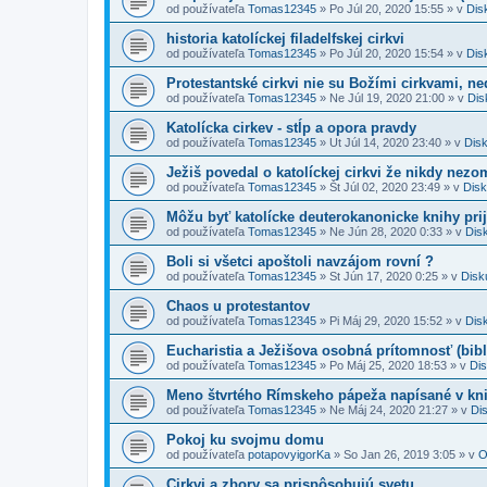
od používateľa
Tomas12345
»
Po Júl 20, 2020 15:55
» v
Dis
historia katolíckej filadelfskej cirkvi
od používateľa
Tomas12345
»
Po Júl 20, 2020 15:54
» v
Dis
Protestantské cirkvi nie su Božími cirkvami, ne
od používateľa
Tomas12345
»
Ne Júl 19, 2020 21:00
» v
Dis
Katolícka cirkev - stĺp a opora pravdy
od používateľa
Tomas12345
»
Ut Júl 14, 2020 23:40
» v
Disk
Ježiš povedal o katolíckej cirkvi že nikdy nezo
od používateľa
Tomas12345
»
Št Júl 02, 2020 23:49
» v
Disk
Môžu byť katolícke deuterokanonicke knihy pri
od používateľa
Tomas12345
»
Ne Jún 28, 2020 0:33
» v
Disk
Boli si všetci apoštoli navzájom rovní ?
od používateľa
Tomas12345
»
St Jún 17, 2020 0:25
» v
Disk
Chaos u protestantov
od používateľa
Tomas12345
»
Pi Máj 29, 2020 15:52
» v
Disk
Eucharistia a Ježišova osobná prítomnosť (bibl
od používateľa
Tomas12345
»
Po Máj 25, 2020 18:53
» v
Dis
Meno štvrtého Rímskeho pápeža napísané v kni
od používateľa
Tomas12345
»
Ne Máj 24, 2020 21:27
» v
Dis
Pokoj ku svojmu domu
od používateľa
potapovyigorKa
»
So Jan 26, 2019 3:05
» v
O
Cirkvi a zbory sa prispôsobujú svetu