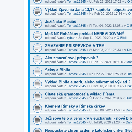
od používateľa
Tomas12345
»
Ut Feb 22, 2022 17:02
» v
O C
Výklad Zjavenia Jána 13,17 kapitola - pápežstvo
od používateľa
Tomas12345
»
Ne Feb 20, 2022 17:34
» v
O B
Ježiš ako Mesiáš
od používateľa
Tomas12345
»
Pi Feb 04, 2022 12:05
» v
O 
Mp3 NZ Roháčkov preklad NEREVIDOVANÝ
od používateľa
rybar
»
So Sep 11, 2021 20:20
» v
O Biblii
ZMAZANIE PRISPEVKOV A TEM
od používateľa
Tomas12345
»
St Mar 03, 2021 23:33
» v
Dis
Ako zmazať svoj príspevok ?
od používateľa
Tomas12345
»
Pi Jan 15, 2021 18:39
» v
Mám
Sekty a Biblia
od používateľa
Tomas12345
»
Ne Dec 27, 2020 2:53
» v
Dis
Výklad Biblie autorít, alebo súkromný výklad ?
od používateľa
Tomas12345
»
Pi Dec 18, 2020 0:53
» v
Disk
Citatelská gramotnosť a výklad Písma
od používateľa
Tomas12345
»
Št Dec 17, 2020 2:01
» v
Disk
Klement Rímsky a Rímska cirkev
od používateľa
Tomas12345
»
Ut Dec 08, 2020 1:50
» v
Disk
Ježišove telo a Jeho krv v eucharistii - nové bi
od používateľa
Tomas12345
»
Ut Júl 28, 2020 21:28
» v
Disk
Neopustajte zhromaždenie katolickej cirkvi (Heb