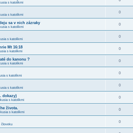
0
kusia s katolíkmi
0
kusia s katolíkmi
deju sa v nich zázraky
0
kusia s katolíkmi
0
usia s katolíkmi
mrie Mt 16:18
0
usia s katolíkmi
jaté do kanonu ?
0
usia s katolíkmi
0
usia s katolíkmi
0
usia s katolíkmi
. dokazy)
0
kusia s katolíkmi
he života.
0
kusia s katolíkmi
0
 človeku