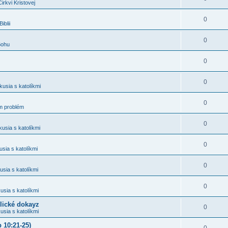
irkvi Kristovej
0
iblii
0
Bohu
0
0
kusia s katolíkmi
0
 problém
0
kusia s katolíkmi
0
usia s katolíkmi
0
usia s katolíkmi
0
usia s katolíkmi
blické dokayz
0
usia s katolíkmi
 10:21-25)