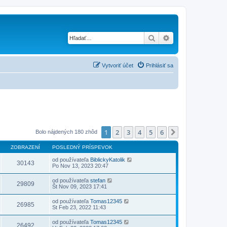
Hľadať
Rozšírené vyhľad
Vytvoriť účet
Prihlásiť sa
1
2
3
4
5
6
Ďalšia
Bolo nájdených 180 zhôd
ZOBRAZENÍ
POSLEDNÝ PRÍSPEVOK
od používateľa
BiblickyKatolik
30143
Po Nov 13, 2023 20:47
od používateľa
stefan
29809
Št Nov 09, 2023 17:41
od používateľa
Tomas12345
26985
St Feb 23, 2022 11:43
od používateľa
Tomas12345
26492