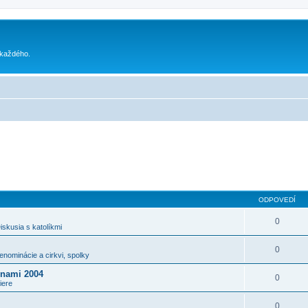
 každého.
ODPOVEDÍ
0
iskusia s katolíkmi
0
enominácie a cirkvi, spolky
unami 2004
0
iere
0